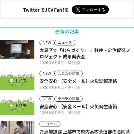
Twitter でJCV Fan !を
最新の記事
ニュース
NEW
大島区で「むらづくり」！ 移住・定住促進プ
ロジェクト 成果発表会
2026年8月8日
- 8時間前
安全安心情報
NEW
安全安心:【安全メール】火災誤報連絡
2026年8月8日
- 9時間前
安全安心情報
NEW
安全安心:【安全メール】火災発生連絡
2026年8月8日
- 9時間前
ニュース
お点前披露 上越市で県内高校茶道部の合同茶