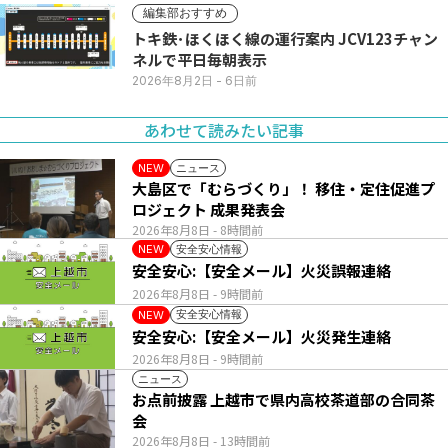
編集部おすすめ
トキ鉄･ほくほく線の運行案内 JCV123チャン
ネルで平日毎朝表示
2026年8月2日
- 6日前
あわせて読みたい記事
ニュース
NEW
大島区で「むらづくり」！ 移住・定住促進プ
ロジェクト 成果発表会
2026年8月8日
- 8時間前
安全安心情報
NEW
安全安心:【安全メール】火災誤報連絡
2026年8月8日
- 9時間前
安全安心情報
NEW
安全安心:【安全メール】火災発生連絡
2026年8月8日
- 9時間前
ニュース
お点前披露 上越市で県内高校茶道部の合同茶
会
2026年8月8日
- 13時間前