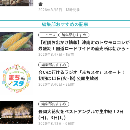
会
2026年8月8日
- 13時間前
編集部おすすめの記事
ニュース
編集部おすすめ
【近隣お出かけ情報】津南町のトウモロコシが
最盛期！国道ロードサイドの直売所は朝から長
い列
2026年8月7日
- 1日前
編集部おすすめ
会いに行けるラジオ「まちスタ」スタート！
初回は11日(火･祝) 公開生放送
2026年8月6日
- 2日前
編集部おすすめ
長岡大花火をベストアングルで生中継！2日
(日)、3日(月)
2026年8月2日
- 6日前