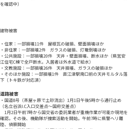
を確認中）
建物被害
・住家：一部損壊11件 屋根瓦の破損、壁面損壊ほか
・非住家：一部損壊2件 ガラスの破損、灯篭倒壊ほか
・公共施設：一部損壊20件 天井・壁面損壊、断水ほか（県営安
江住宅C棟で全戸断水。入居者は外水道で給水）
・文教施設：一部損壊26件 天井損壊、ガラスの破損ほか
・そのほか施設：一部損壊1件 直江津駅南口前の天井モルタル落
下（トキ鉄が対応済）
道路被害
・国道8号（茶屋ヶ原で土砂流出）1月1日午後5時から通行止め
（名立谷浜I.C入口交差点～国府交差点）
1月2日午前7時から国交省の委託業者が重機作業が可能か現地を
確認。その後、機動隊が捜索活動を開始。午前7時に県警ヘリ離
陸、偵察開始