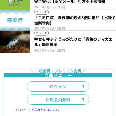
安全安心:【安全メール】行方不明者情報
2026年8月6日
- 2日前
ニュース
「手足口病」流行 前の週の3倍に増加【上越保
健所管内】
2026年8月6日
- 2日前
ニュース
幸せを呼ぶ？ うみがたりに「青色のアマガエ
ル」緊急展示
2026年8月6日
- 2日前
ログイン
新規会員登録
パスワードを忘れた方はこちら