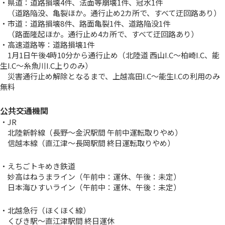
・県道：道路損壊4件、法面等崩壊1件、冠水1件
（道路陥没、亀裂ほか。通行止め2カ所で、すべて迂回路あり）
・市道：道路損壊8件、路面亀裂1件、道路陥没1件
（路面隆起ほか。通行止め4カ所で、すべて迂回路あり）
・高速道路等：道路損壊1件
1月1日午後4時10分から通行止め（北陸道 西山I.C～柏崎I.C、能
生I.C～糸魚川I.C上りのみ）
災害通行止め解除となるまで、上越高田I.C～能生I.Cの利用のみ
無料
公共交通機関
・JR
北陸新幹線（長野～金沢駅間 午前中運転取りやめ）
信越本線（直江津～長岡駅間 終日運転取りやめ）
・えちごトキめき鉄道
妙高はねうまライン（午前中：運休、午後：未定）
日本海ひすいライン（午前中：運休、午後：未定）
・北越急行（ほくほく線）
くびき駅～直江津駅間 終日運休