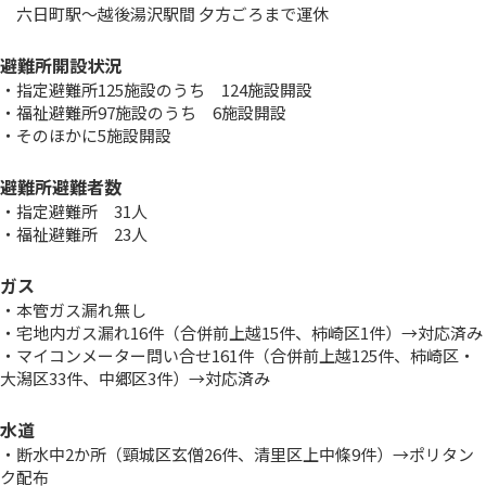
六日町駅～越後湯沢駅間 夕方ごろまで運休
避難所開設状況
・指定避難所125施設のうち 124施設開設
・福祉避難所97施設のうち 6施設開設
・そのほかに5施設開設
避難所避難者数
・指定避難所 31人
・福祉避難所 23人
ガス
・本管ガス漏れ無し
・宅地内ガス漏れ16件（合併前上越15件、柿崎区1件）→対応済み
・マイコンメーター問い合せ161件（合併前上越125件、柿崎区・
大潟区33件、中郷区3件）→対応済み
水道
・断水中2か所（頸城区玄僧26件、清里区上中條9件）→ポリタン
ク配布