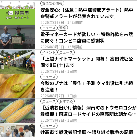
安全安心情報
安全安心:【注意：熱中症警戒アラート】熱中
症警戒アラートが発表されています。
2026年8月8日
- 14時間前
ニュース
警察
電子マネーカードが欲しい… 特殊詐欺を未然
に防ぐ！コンビニ店員に感謝状
2026年8月8日
- 16時間前
イベント
ニュース
「上越ナイトマーケット」開幕！ 高田城址公
園で8日(土)まで
2026年8月7日
- 1日前
ニュース
今秋のブナは「豊作」予測 クマ出没に引き続
き注意！
2026年8月7日
- 1日前
ニュース
おすすめ
【近隣お出かけ情報】津南町のトウモロコシが
最盛期！国道ロードサイドの直売所は朝から長
い列
2026年8月7日
- 1日前
ニュース
妙高市で戦没者記憶展 ～語り継ぐ戦争の記憶