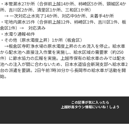
・本管漏水27か所（合併前上越14か所、柿崎区5か所、頸城区4か
所、吉川区2か所、清里区1か所、三和区1か所）
→ 一次対応止水完了14か所、対応中9か所、未着手4か所
・宅地内漏水15件（合併前上越12件、柿崎区1件、吉川区1件、板
倉区1件）→ 対応済み
・水濁り通報48件
・その他（原水濁度上昇）1か所（板倉区）
→板倉区寺町浄水場の原水濁度上昇のため流入を停止。給水車
から配水池へ直接注入作業を実施し、給水区域の需要家（約250
件）に節水協力の広報を実施。上越市保有の給水車のみでは配水
池への注入が間に合わないため、日本水道協会新潟支部へ給水車2
台の派遣を要請。2日午前7時30分から長岡市の給水車が活動を開
始。
この記事が気に入ったら
上越妙高タウン情報にいいね！しよう