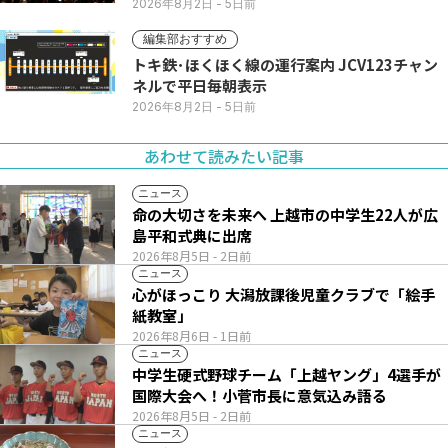
2026年8月2日
- 5日前
編集部おすすめ
トキ鉄･ほくほく線の運行案内 JCV123チャン
ネルで平日毎朝表示
2026年8月2日
- 5日前
あわせて読みたい記事
ニュース
命の大切さを未来へ 上越市の中学生22人が広
島平和式典に出席
2026年8月5日
- 2日前
ニュース
心がほっこり 大潟放課後児童クラブで「絵手
紙教室」
2026年8月6日
- 1日前
ニュース
中学生硬式野球チーム「上越ヤング」4選手が
国際大会へ！小菅市長に意気込み語る
2026年8月5日
- 2日前
ニュース