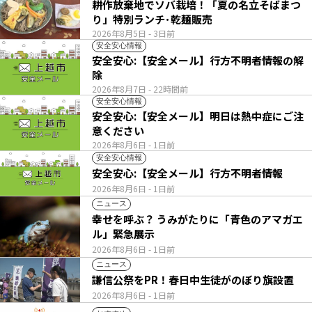
耕作放棄地でソバ栽培！「夏の名立そばまつ
り」特別ランチ･乾麺販売
2026年8月5日
- 3日前
安全安心情報
安全安心:【安全メール】行方不明者情報の解
除
2026年8月7日
- 22時間前
安全安心情報
安全安心:【安全メール】明日は熱中症にご注
意ください
2026年8月6日
- 1日前
安全安心情報
安全安心:【安全メール】行方不明者情報
2026年8月6日
- 1日前
ニュース
幸せを呼ぶ？ うみがたりに「青色のアマガエ
ル」緊急展示
2026年8月6日
- 1日前
ニュース
謙信公祭をPR！春日中生徒がのぼり旗設置
2026年8月6日
- 1日前