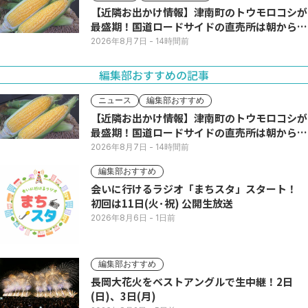
【近隣お出かけ情報】津南町のトウモロコシが
最盛期！国道ロードサイドの直売所は朝から長
い列
2026年8月7日
- 14時間前
編集部おすすめの記事
ニュース
編集部おすすめ
【近隣お出かけ情報】津南町のトウモロコシが
最盛期！国道ロードサイドの直売所は朝から長
い列
2026年8月7日
- 14時間前
編集部おすすめ
会いに行けるラジオ「まちスタ」スタート！
初回は11日(火･祝) 公開生放送
2026年8月6日
- 1日前
編集部おすすめ
長岡大花火をベストアングルで生中継！2日
(日)、3日(月)