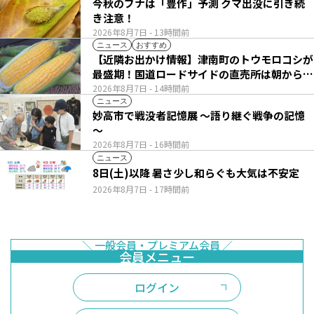
今秋のブナは「豊作」予測 クマ出没に引き続
き注意！
2026年8月7日
- 13時間前
ニュース
おすすめ
【近隣お出かけ情報】津南町のトウモロコシが
最盛期！国道ロードサイドの直売所は朝から長
い列
2026年8月7日
- 14時間前
ニュース
妙高市で戦没者記憶展 ～語り継ぐ戦争の記憶
～
2026年8月7日
- 16時間前
ニュース
8日(土)以降 暑さ少し和らぐも大気は不安定
2026年8月7日
- 17時間前
ログイン