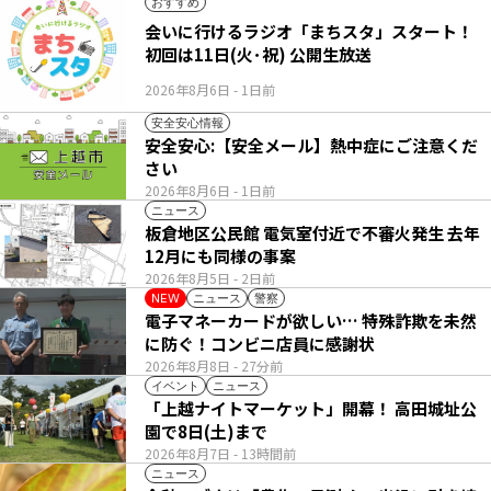
おすすめ
会いに行けるラジオ「まちスタ」スタート！
初回は11日(火･祝) 公開生放送
2026年8月6日
- 1日前
安全安心情報
安全安心:【安全メール】熱中症にご注意くだ
さい
2026年8月6日
- 1日前
ニュース
板倉地区公民館 電気室付近で不審火発生 去年
12月にも同様の事案
2026年8月5日
- 2日前
ニュース
警察
NEW
電子マネーカードが欲しい… 特殊詐欺を未然
に防ぐ！コンビニ店員に感謝状
2026年8月8日
- 27分前
イベント
ニュース
「上越ナイトマーケット」開幕！ 高田城址公
園で8日(土)まで
2026年8月7日
- 13時間前
ニュース