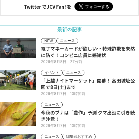
Twitter でJCV Fan !を
最新の記事
ニュース
NEW
電子マネーカードが欲しい… 特殊詐欺を未然
に防ぐ！コンビニ店員に感謝状
2026年8月8日
- 27分前
イベント
ニュース
「上越ナイトマーケット」開幕！ 高田城址公
園で8日(土)まで
2026年8月7日
- 13時間前
ニュース
今秋のブナは「豊作」予測 クマ出没に引き続
き注意！
2026年8月7日
- 13時間前
ニュース
編集部おすすめ