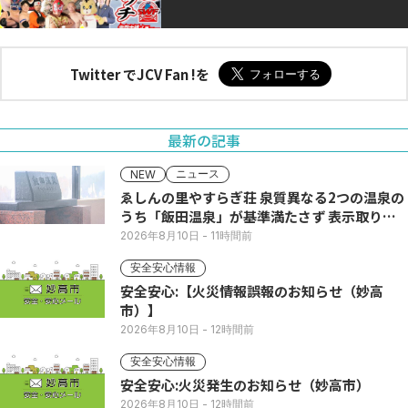
Twitter でJCV Fan !を
最新の記事
ニュース
NEW
ゑしんの里やすらぎ荘 泉質異なる2つの温泉の
うち「飯田温泉」が基準満たさず 表示取りや
め
2026年8月10日
- 11時間前
安全安心情報
安全安心:【火災情報誤報のお知らせ（妙高
市）】
2026年8月10日
- 12時間前
安全安心情報
安全安心:火災発生のお知らせ（妙高市）
2026年8月10日
- 12時間前