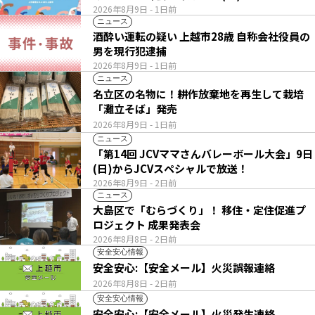
2026年8月9日
- 1日前
ニュース
酒酔い運転の疑い 上越市28歳 自称会社役員の
男を現行犯逮捕
2026年8月9日
- 1日前
ニュース
名立区の名物に！耕作放棄地を再生して栽培
「灘立そば」発売
2026年8月9日
- 1日前
ニュース
「第14回 JCVママさんバレーボール大会」9日
(日)からJCVスペシャルで放送！
2026年8月9日
- 2日前
ニュース
大島区で「むらづくり」！ 移住・定住促進プ
ロジェクト 成果発表会
2026年8月8日
- 2日前
安全安心情報
安全安心:【安全メール】火災誤報連絡
2026年8月8日
- 2日前
安全安心情報
安全安心:【安全メール】火災発生連絡