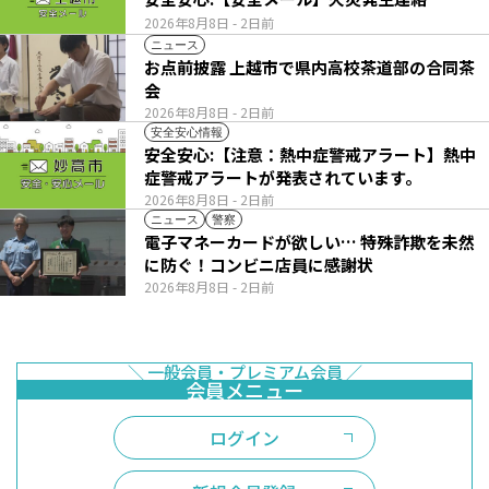
2026年8月8日
- 2日前
ニュース
お点前披露 上越市で県内高校茶道部の合同茶
会
2026年8月8日
- 2日前
安全安心情報
安全安心:【注意：熱中症警戒アラート】熱中
症警戒アラートが発表されています。
2026年8月8日
- 2日前
ニュース
警察
電子マネーカードが欲しい… 特殊詐欺を未然
に防ぐ！コンビニ店員に感謝状
2026年8月8日
- 2日前
ログイン