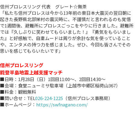
信州プロレスリング 代表 グレート☆無茶
「私たち信州プロレスは今から13年前の東日本大震災の翌日朝に
起きた長野県北部栄村の震災時に、不謹慎だと言われるのも覚悟
で1週間後、避難所にプロレスごっこをやりに行きました。避難所
では『久しぶりに笑わせてもらいました！』『勇気をもらいまし
た』と好感触で、自粛ムードは周りが余計な気を使っていること
や、エンタメの持つ力を感じました。ぜひ、今回も皆さんでその
思いを感じてもらいたいです」
信州プロレスリング
能登半島地震上越支援マッチ
■日時：1月28日（日）1回目11:00～、2回目14:30～
■会場：食堂ニューミサ駐車場（上越市中郷区稲荷山367）
■料金：観戦無料
■問い合せ：TEL
026-224-1225
（信州プロレス事務局）
■ホームページ：
https://swfnagano.com/