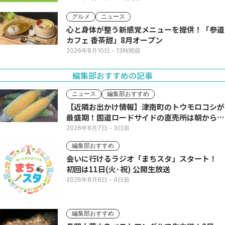
グルメ
ニュース
心と身体が整う新感覚メニューを提供！「参道
カフェ 香茶甜」8月オープン
2026年8月10日
- 13時間前
編集部おすすめの記事
ニュース
編集部おすすめ
【近隣お出かけ情報】津南町のトウモロコシが
最盛期！国道ロードサイドの直売所は朝から長
い列
2026年8月7日
- 3日前
編集部おすすめ
会いに行けるラジオ「まちスタ」スタート！
初回は11日(火･祝) 公開生放送
2026年8月6日
- 4日前
編集部おすすめ