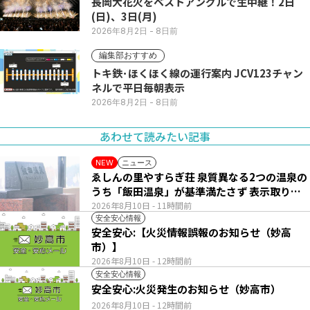
長岡大花火をベストアングルで生中継！2日
(日)、3日(月)
2026年8月2日
- 8日前
編集部おすすめ
トキ鉄･ほくほく線の運行案内 JCV123チャン
ネルで平日毎朝表示
2026年8月2日
- 8日前
あわせて読みたい記事
ニュース
NEW
ゑしんの里やすらぎ荘 泉質異なる2つの温泉の
うち「飯田温泉」が基準満たさず 表示取りや
め
2026年8月10日
- 11時間前
安全安心情報
安全安心:【火災情報誤報のお知らせ（妙高
市）】
2026年8月10日
- 12時間前
安全安心情報
安全安心:火災発生のお知らせ（妙高市）
2026年8月10日
- 12時間前