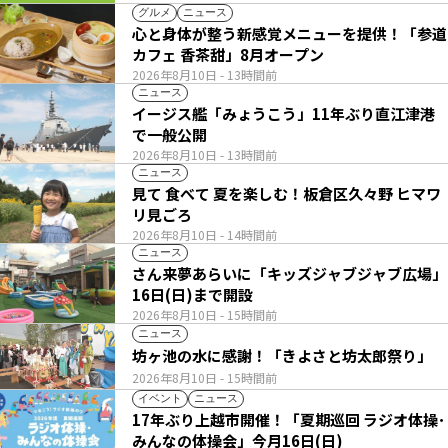
グルメ
ニュース
心と身体が整う新感覚メニューを提供！「参道
カフェ 香茶甜」8月オープン
2026年8月10日
- 13時間前
ニュース
イージス艦「みょうこう」11年ぶり直江津港
で一般公開
2026年8月10日
- 13時間前
ニュース
見て 食べて 夏を楽しむ！板倉区久々野 ヒマワ
リ見ごろ
2026年8月10日
- 14時間前
ニュース
さん来夢あらいに「キッズジャブジャブ広場」
16日(日)まで開設
2026年8月10日
- 15時間前
ニュース
坊ヶ池の水に感謝！「きよさと坊太郎祭り」
2026年8月10日
- 15時間前
イベント
ニュース
17年ぶり上越市開催！「夏期巡回 ラジオ体操･
みんなの体操会」今月16日(日)