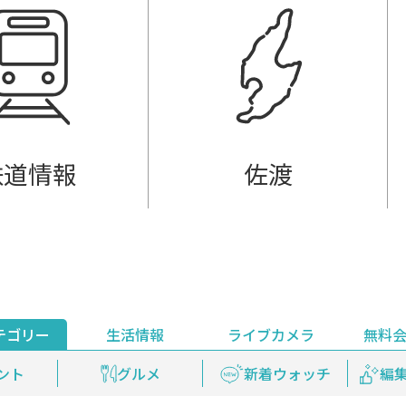
鉄道情報
佐渡
テゴリー
生活情報
ライブカメラ
無料
ント
ライブ配信
安全安心情報
グルメ
見逃し配信
天気
新着ウォッチ
上越妙高百景
プレミアム
編