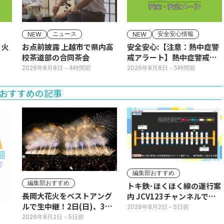
ニュース
安全安心情報
NEW
NEW
】火
お点前披露 上越市で県内高
安全安心:【注意：熱中症警
校茶道部の合同茶会
戒アラート】熱中症警戒ア
ラートが発表されていま
2026年8月8日
- 4時間前
2026年8月8日
- 5時間前
す。
おすすめの記事
編集部おすすめ
編集部おすすめ
トキ鉄･ほくほく線の運行案
長岡大花火をベストアング
内 JCV123チャンネルで平
ルで生中継！2日(日)、3日
日毎朝表示
2026年8月2日
- 5日前
(月)
2026年8月2日
- 5日前