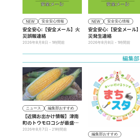
安全安心情報
安全安心情報
NEW
NEW
安全安心:【安全メール】火
安全安心:【安全メール
災誤報連絡
災発生連絡
2026年8月8日
- 1時間前
2026年8月8日
- 1時間前
編集部
ニュース
編集部おすすめ
【近隣お出かけ情報】津南
町のトウモロコシが最盛
期！国道ロードサイドの直
2026年8月7日
- 21時間前
編集部おすすめ
売所は朝から長い列