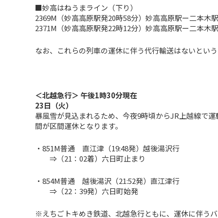
■妙高はねうまライン（下り）
2369M（妙高高原駅発20時58分）妙高高原駅ー二本木
2371M（妙高高原駅発22時12分）妙高高原駅ー二本木
なお、これらの列車の運休に伴う代行輸送はないという
＜北越急行＞ 午後1時30分現在
23日（火）
暴風雪が見込まれるため、今夜9時頃からJR上越線で
間が区間運休となります。
・851M普通 直江津（19:48発）越後湯沢行
⇒（21：02着）六日町止まり
・854M普通 越後湯沢（21:52発）直江津行
⇒（22：39発）六日町始発
※えちごトキめき鉄道、北越急行ともに、運休に伴うバ