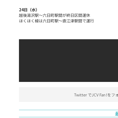
24日（水）
越後湯沢駅～六日町駅間が終日区間運休
ほくほく線は六日町駅～直江津駅間で運行
Twitter でJCV Fan !を
フ