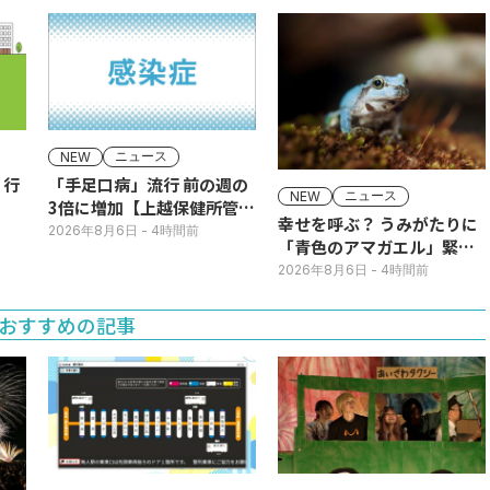
ニュース
NEW
】行
「手足口病」流行 前の週の
ニュース
NEW
3倍に増加【上越保健所管
幸せを呼ぶ？ うみがたりに
内】
2026年8月6日
- 4時間前
「青色のアマガエル」緊急
展示
2026年8月6日
- 4時間前
おすすめの記事