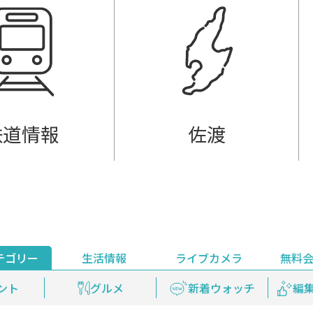
鉄道情報
佐渡
テゴリー
生活情報
ライブカメラ
無料
ント
ライブ配信
安全安心情報
グルメ
見逃し配信
天気
新着ウォッチ
上越妙高百景
プレミアム
編