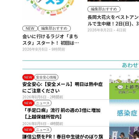
編集部おすすめ
長岡大花火をベストアン
ルで生中継！2日(日)、
編集部おすすめ
NEW
(月)
2026年8月2日
- 4日前
会いに行けるラジオ「まち
スタ」スタート！ 初回は11
日(火･祝) 公開生放送
2026年8月6日
- 9時間前
あわせ
安全安心情報
NEW
安全安心:【安全メール】明日は熱中症
にご注意ください
2026年8月6日
- 2時間前
ニュース
NEW
「手足口病」流行 前の週の3倍に増加
【上越保健所管内】
2026年8月6日
- 4時間前
ニュース
NEW
謙信公祭をPR！春日中生徒がのぼり旗