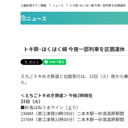
上越妙高タウン情報
ニュース
トキ鉄･ほくほく線 今夜一部列車を区間運休
ニュース
トキ鉄･ほくほく線 今夜一部列車を区間運休
えちごトキめき鉄道と北越急行は、23日（火）夜から
た。
＜えちごトキめき鉄道＞ 午後2時現在
23日（火）
■妙高はねうまライン（上り）
2368M（直江津発19時39分）二本木駅ー妙高高原駅間
2370M（直江津発21時00分）二本木駅ー妙高高原駅間