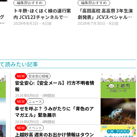
編集部おすすめ
編集部おすすめ
トキ鉄･ほくほく線の運行案
「高田高校 高高祭 3年生演
グ
内 JCV123チャンネルで平
劇発表」JCVスペシャルで
3日
日毎朝表示
放送中！
2026年8月2日
- 4日前
2026年7月30日
- 6日前
て読みたい記事
安全安心情報
NEW
安全安心:【安全メール】行方不明者情
報
2026年8月6日
- 3時間前
ニュース
NEW
幸せを呼ぶ？ うみがたりに「青色のア
マガエル」緊急展示
2026年8月6日
- 4時間前
イベント
NEW
上越妙高 週末のお出かけ情報はタウン