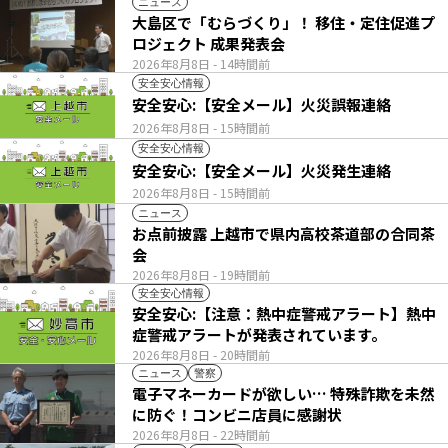
ニュース
大島区で「むらづくり」！ 移住・定住促進プ
ロジェクト 成果発表会
2026年8月8日
- 14時間前
安全安心情報
安全安心:【安全メール】火災誤報連絡
2026年8月8日
- 15時間前
安全安心情報
安全安心:【安全メール】火災発生連絡
2026年8月8日
- 15時間前
ニュース
お点前披露 上越市で県内高校茶道部の合同茶
会
2026年8月8日
- 19時間前
安全安心情報
安全安心:【注意：熱中症警戒アラート】熱中
症警戒アラートが発表されています。
2026年8月8日
- 20時間前
ニュース
警察
電子マネーカードが欲しい… 特殊詐欺を未然
に防ぐ！コンビニ店員に感謝状
2026年8月8日
- 22時間前