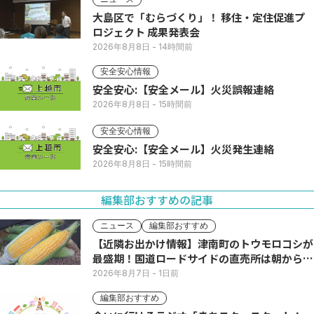
大島区で「むらづくり」！ 移住・定住促進プ
ロジェクト 成果発表会
2026年8月8日
- 14時間前
安全安心情報
安全安心:【安全メール】火災誤報連絡
2026年8月8日
- 15時間前
安全安心情報
安全安心:【安全メール】火災発生連絡
2026年8月8日
- 15時間前
編集部おすすめの記事
ニュース
編集部おすすめ
【近隣お出かけ情報】津南町のトウモロコシが
最盛期！国道ロードサイドの直売所は朝から長
い列
2026年8月7日
- 1日前
編集部おすすめ