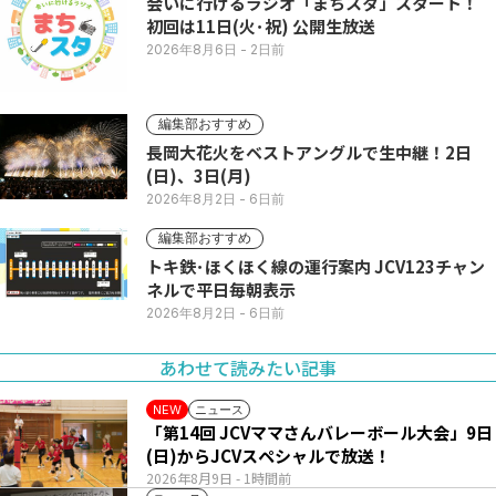
会いに行けるラジオ「まちスタ」スタート！
初回は11日(火･祝) 公開生放送
2026年8月6日
- 2日前
編集部おすすめ
長岡大花火をベストアングルで生中継！2日
(日)、3日(月)
2026年8月2日
- 6日前
編集部おすすめ
トキ鉄･ほくほく線の運行案内 JCV123チャン
ネルで平日毎朝表示
2026年8月2日
- 6日前
あわせて読みたい記事
ニュース
NEW
「第14回 JCVママさんバレーボール大会」9日
(日)からJCVスペシャルで放送！
2026年8月9日
- 1時間前