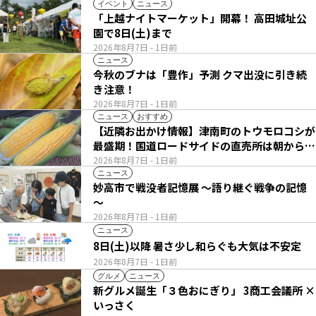
イベント
ニュース
「上越ナイトマーケット」開幕！ 高田城址公
園で8日(土)まで
2026年8月7日
- 1日前
ニュース
今秋のブナは「豊作」予測 クマ出没に引き続
き注意！
2026年8月7日
- 1日前
ニュース
おすすめ
【近隣お出かけ情報】津南町のトウモロコシが
最盛期！国道ロードサイドの直売所は朝から長
い列
2026年8月7日
- 1日前
ニュース
妙高市で戦没者記憶展 ～語り継ぐ戦争の記憶
～
2026年8月7日
- 1日前
ニュース
8日(土)以降 暑さ少し和らぐも大気は不安定
2026年8月7日
- 1日前
グルメ
ニュース
新グルメ誕生「３色おにぎり」 3商工会議所 ×
いっさく