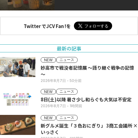
Twitter でJCV Fan !を
最新の記事
ニュース
NEW
妙高市で戦没者記憶展 ～語り継ぐ戦争の記憶
～
2026年8月7日
- 50分前
ニュース
NEW
8日(土)以降 暑さ少し和らぐも大気は不安定
2026年8月7日
- 1時間前
ニュース
NEW
新グルメ誕生「３色おにぎり」 3商工会議所 ×
いっさく