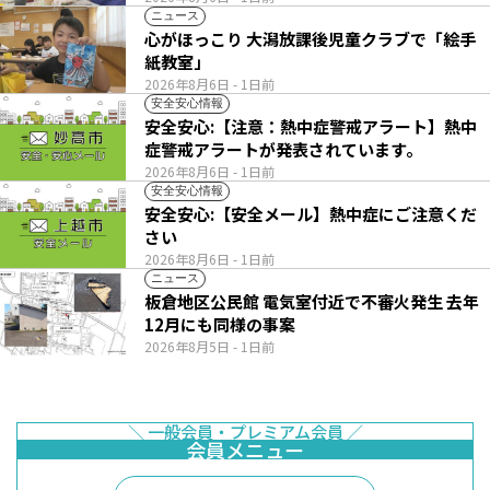
ニュース
心がほっこり 大潟放課後児童クラブで「絵手
紙教室」
2026年8月6日
- 1日前
安全安心情報
安全安心:【注意：熱中症警戒アラート】熱中
症警戒アラートが発表されています。
2026年8月6日
- 1日前
安全安心情報
安全安心:【安全メール】熱中症にご注意くだ
さい
2026年8月6日
- 1日前
ニュース
板倉地区公民館 電気室付近で不審火発生 去年
12月にも同様の事案
2026年8月5日
- 1日前