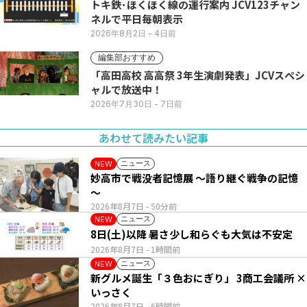
トキ鉄･ほくほく線の運行案内 JCV123チャン
ネルで平日毎朝表示
2026年8月2日
- 4日前
編集部おすすめ
「高田高校 高高祭 3年生演劇発表」JCVスペシ
ャルで放送中！
2026年7月30日
- 7日前
あわせて読みたい記事
ニュース
NEW
妙高市で戦没者記憶展 ～語り継ぐ戦争の記憶
～
2026年8月7日
- 50分前
ニュース
NEW
8日(土)以降 暑さ少し和らぐも大気は不安定
2026年8月7日
- 1時間前
ニュース
NEW
新グルメ誕生「３色おにぎり」 3商工会議所 ×
いっさく
2026年8月7日
- 6時間前