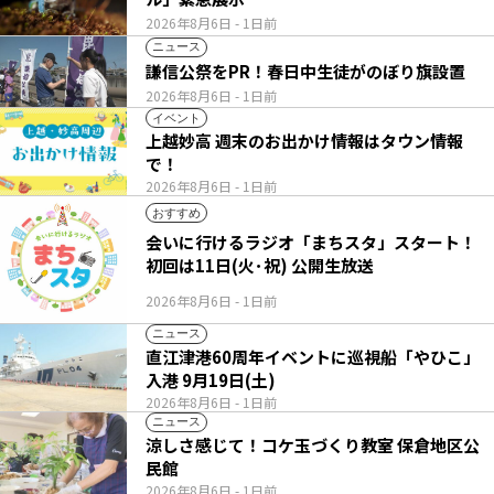
2026年8月6日
- 1日前
ニュース
謙信公祭をPR！春日中生徒がのぼり旗設置
2026年8月6日
- 1日前
イベント
上越妙高 週末のお出かけ情報はタウン情報
で！
2026年8月6日
- 1日前
おすすめ
会いに行けるラジオ「まちスタ」スタート！
初回は11日(火･祝) 公開生放送
2026年8月6日
- 1日前
ニュース
直江津港60周年イベントに巡視船「やひこ」
入港 9月19日(土)
2026年8月6日
- 1日前
ニュース
涼しさ感じて！コケ玉づくり教室 保倉地区公
民館
2026年8月6日
- 1日前