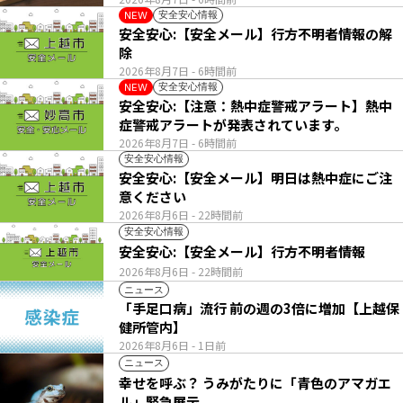
安全安心情報
NEW
安全安心:【安全メール】行方不明者情報の解
除
2026年8月7日
- 6時間前
安全安心情報
NEW
安全安心:【注意：熱中症警戒アラート】熱中
症警戒アラートが発表されています。
2026年8月7日
- 6時間前
安全安心情報
安全安心:【安全メール】明日は熱中症にご注
意ください
2026年8月6日
- 22時間前
安全安心情報
安全安心:【安全メール】行方不明者情報
2026年8月6日
- 22時間前
ニュース
「手足口病」流行 前の週の3倍に増加【上越保
健所管内】
2026年8月6日
- 1日前
ニュース
幸せを呼ぶ？ うみがたりに「青色のアマガエ
ル」緊急展示