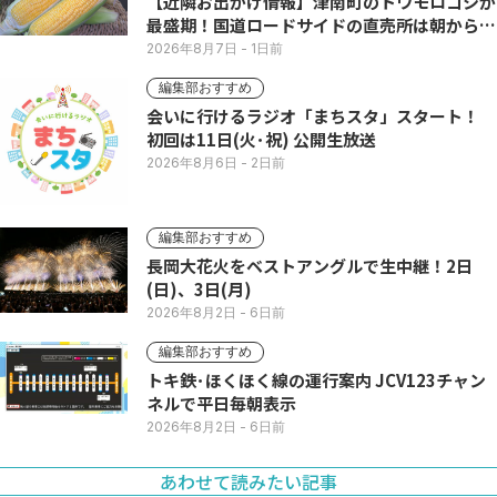
【近隣お出かけ情報】津南町のトウモロコシが
最盛期！国道ロードサイドの直売所は朝から長
い列
2026年8月7日
- 1日前
編集部おすすめ
会いに行けるラジオ「まちスタ」スタート！
初回は11日(火･祝) 公開生放送
2026年8月6日
- 2日前
編集部おすすめ
長岡大花火をベストアングルで生中継！2日
(日)、3日(月)
2026年8月2日
- 6日前
編集部おすすめ
トキ鉄･ほくほく線の運行案内 JCV123チャン
ネルで平日毎朝表示
2026年8月2日
- 6日前
あわせて読みたい記事