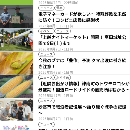
2026年8月8日
- 22時間前
ニュース
警察
電子マネーカードが欲しい… 特殊詐欺を未然
に防ぐ！コンビニ店員に感謝状
2026年8月8日
- 1日前
イベント
ニュース
「上越ナイトマーケット」開幕！ 高田城址公
園で8日(土)まで
2026年8月7日
- 1日前
ニュース
今秋のブナは「豊作」予測 クマ出没に引き続
き注意！
2026年8月7日
- 1日前
ニュース
おすすめ
【近隣お出かけ情報】津南町のトウモロコシが
最盛期！国道ロードサイドの直売所は朝から長
い列
2026年8月7日
- 1日前
ニュース
妙高市で戦没者記憶展 ～語り継ぐ戦争の記憶
～
2026年8月7日
- 1日前
ニュース