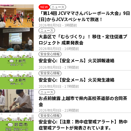
ニュース
NEW
「第14回 JCVママさんバレーボール大会」9日
(日)からJCVスペシャルで放送！
2026年8月9日
- 3時間前
ニュース
大島区で「むらづくり」！ 移住・定住促進プ
ロジェクト 成果発表会
2026年8月8日
- 16時間前
安全安心情報
安全安心:【安全メール】火災誤報連絡
2026年8月8日
- 17時間前
安全安心情報
安全安心:【安全メール】火災発生連絡
2026年8月8日
- 17時間前
ニュース
お点前披露 上越市で県内高校茶道部の合同茶
会
2026年8月8日
- 21時間前
安全安心情報
安全安心:【注意：熱中症警戒アラート】熱中
症警戒アラートが発表されています。