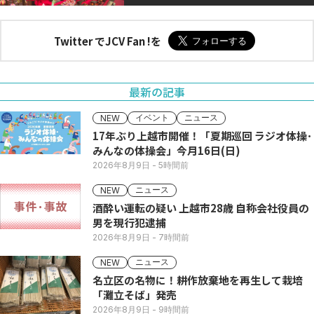
Twitter でJCV Fan !を
最新の記事
イベント
ニュース
NEW
17年ぶり上越市開催！「夏期巡回 ラジオ体操･
みんなの体操会」今月16日(日)
2026年8月9日
- 5時間前
ニュース
NEW
酒酔い運転の疑い 上越市28歳 自称会社役員の
男を現行犯逮捕
2026年8月9日
- 7時間前
ニュース
NEW
名立区の名物に！耕作放棄地を再生して栽培
「灘立そば」発売
2026年8月9日
- 9時間前