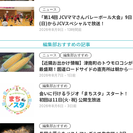
ニュース
「第14回 JCVママさんバレーボール大会」9日
(日)からJCVスペシャルで放送！
2026年8月9日
- 13時間前
編集部おすすめの記事
ニュース
編集部おすすめ
【近隣お出かけ情報】津南町のトウモロコシが
最盛期！国道ロードサイドの直売所は朝から長
い列
2026年8月7日
- 1日前
編集部おすすめ
会いに行けるラジオ「まちスタ」スタート！
初回は11日(火･祝) 公開生放送
2026年8月6日
- 3日前
編集部おすすめ