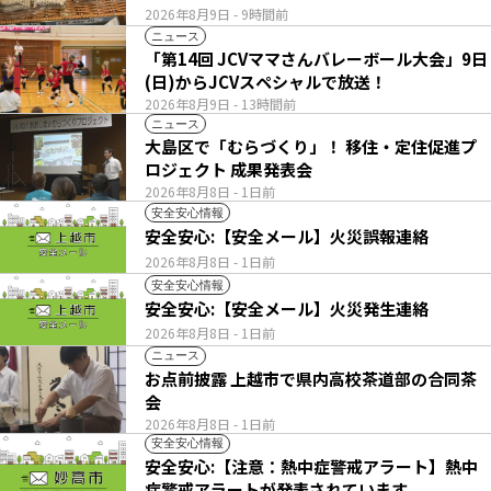
2026年8月9日
- 9時間前
ニュース
「第14回 JCVママさんバレーボール大会」9日
(日)からJCVスペシャルで放送！
2026年8月9日
- 13時間前
ニュース
大島区で「むらづくり」！ 移住・定住促進プ
ロジェクト 成果発表会
2026年8月8日
- 1日前
安全安心情報
安全安心:【安全メール】火災誤報連絡
2026年8月8日
- 1日前
安全安心情報
安全安心:【安全メール】火災発生連絡
2026年8月8日
- 1日前
ニュース
お点前披露 上越市で県内高校茶道部の合同茶
会
2026年8月8日
- 1日前
安全安心情報
安全安心:【注意：熱中症警戒アラート】熱中
症警戒アラートが発表されています。