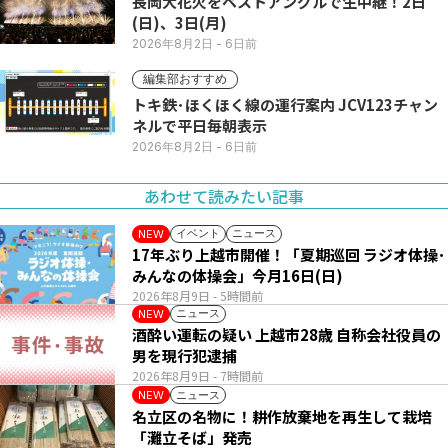
長岡大花火をベストアングルで生中継！2日
(日)、3日(月)
2026年8月2日
- 6日前
編集部おすすめ
トキ鉄･ほくほく線の運行案内 JCV123チャン
ネルで平日毎朝表示
2026年8月2日
- 6日前
あわせて読みたい記事
イベント
ニュース
NEW
17年ぶり上越市開催！「夏期巡回 ラジオ体操･
みんなの体操会」今月16日(日)
2026年8月9日
- 5時間前
ニュース
NEW
酒酔い運転の疑い 上越市28歳 自称会社役員の
男を現行犯逮捕
2026年8月9日
- 7時間前
ニュース
NEW
名立区の名物に！耕作放棄地を再生して栽培
「灘立そば」発売