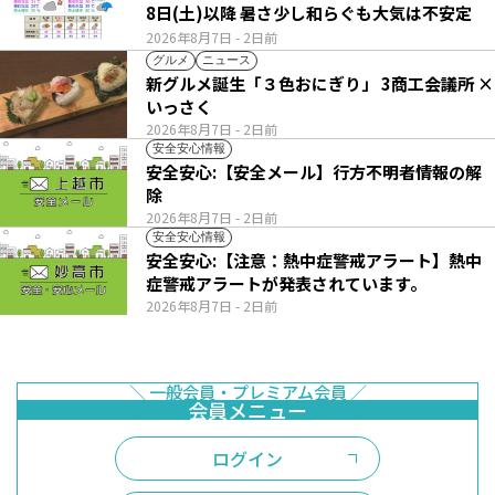
8日(土)以降 暑さ少し和らぐも大気は不安定
2026年8月7日
- 2日前
グルメ
ニュース
新グルメ誕生「３色おにぎり」 3商工会議所 ×
いっさく
2026年8月7日
- 2日前
安全安心情報
安全安心:【安全メール】行方不明者情報の解
除
2026年8月7日
- 2日前
安全安心情報
安全安心:【注意：熱中症警戒アラート】熱中
症警戒アラートが発表されています。
2026年8月7日
- 2日前
ログイン