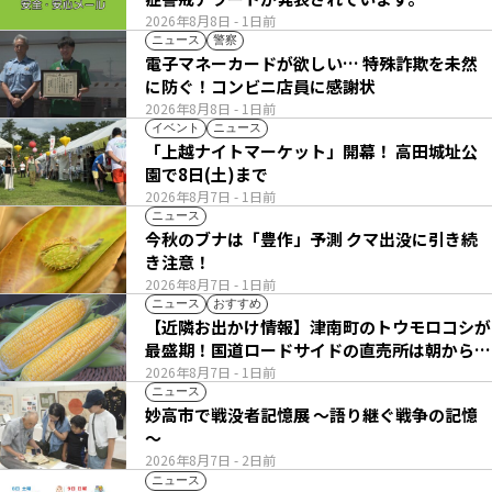
2026年8月8日
- 1日前
ニュース
警察
電子マネーカードが欲しい… 特殊詐欺を未然
に防ぐ！コンビニ店員に感謝状
2026年8月8日
- 1日前
イベント
ニュース
「上越ナイトマーケット」開幕！ 高田城址公
園で8日(土)まで
2026年8月7日
- 1日前
ニュース
今秋のブナは「豊作」予測 クマ出没に引き続
き注意！
2026年8月7日
- 1日前
ニュース
おすすめ
【近隣お出かけ情報】津南町のトウモロコシが
最盛期！国道ロードサイドの直売所は朝から長
い列
2026年8月7日
- 1日前
ニュース
妙高市で戦没者記憶展 ～語り継ぐ戦争の記憶
～
2026年8月7日
- 2日前
ニュース