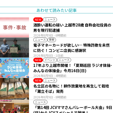
あわせて読みたい記事
ニュース
NEW
酒酔い運転の疑い 上越市28歳 自称会社役員の
男を現行犯逮捕
2026年8月9日
- 6時間前
ニュース
警察
電子マネーカードが欲しい… 特殊詐欺を未然
に防ぐ！コンビニ店員に感謝状
2026年8月8日
- 1日前
イベント
ニュース
NEW
17年ぶり上越市開催！「夏期巡回 ラジオ体操･
みんなの体操会」今月16日(日)
2026年8月9日
- 4時間前
ニュース
NEW
名立区の名物に！耕作放棄地を再生して栽培
「灘立そば」発売
2026年8月9日
- 8時間前
ニュース
「第14回 JCVママさんバレーボール大会」9日
(日)からJCVスペシャルで放送！