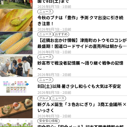
園で8日(土)まで
2026年8月7日
- 1日前
ニュース
今秋のブナは「豊作」予測 クマ出没に引き続
き注意！
2026年8月7日
- 1日前
ニュース
おすすめ
【近隣お出かけ情報】津南町のトウモロコシが
最盛期！国道ロードサイドの直売所は朝から長
い列
2026年8月7日
- 1日前
ニュース
妙高市で戦没者記憶展 ～語り継ぐ戦争の記憶
～
2026年8月7日
- 2日前
ニュース
8日(土)以降 暑さ少し和らぐも大気は不安定
2026年8月7日
- 2日前
グルメ
ニュース
新グルメ誕生「３色おにぎり」 3商工会議所 ×
いっさく
2026年8月7日
- 2日前
安全安心情報
安全安心:【安全メール】行方不明者情報の解