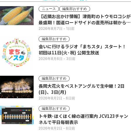
ニュース
編集部おすすめ
【近隣お出かけ情報】津南町のトウモロコシが
最盛期！国道ロードサイドの直売所は朝から長
い列
2026年8月7日
- 1日前
編集部おすすめ
会いに行けるラジオ「まちスタ」スタート！
初回は11日(火･祝) 公開生放送
2026年8月6日
- 3日前
編集部おすすめ
長岡大花火をベストアングルで生中継！2日
(日)、3日(月)
2026年8月2日
- 6日前
編集部おすすめ
トキ鉄･ほくほく線の運行案内 JCV123チャン
ネルで平日毎朝表示
2026年8月2日
- 6日前