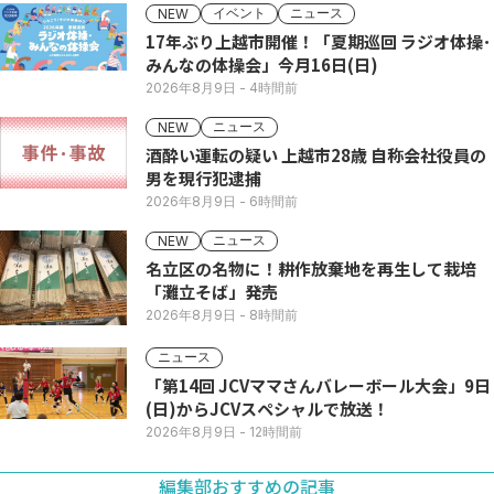
イベント
ニュース
NEW
17年ぶり上越市開催！「夏期巡回 ラジオ体操･
みんなの体操会」今月16日(日)
2026年8月9日
- 4時間前
ニュース
NEW
酒酔い運転の疑い 上越市28歳 自称会社役員の
男を現行犯逮捕
2026年8月9日
- 6時間前
ニュース
NEW
名立区の名物に！耕作放棄地を再生して栽培
「灘立そば」発売
2026年8月9日
- 8時間前
ニュース
「第14回 JCVママさんバレーボール大会」9日
(日)からJCVスペシャルで放送！
2026年8月9日
- 12時間前
編集部おすすめの記事