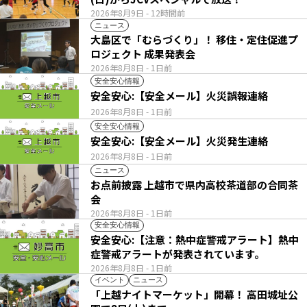
2026年8月9日
- 12時間前
ニュース
大島区で「むらづくり」！ 移住・定住促進プ
ロジェクト 成果発表会
2026年8月8日
- 1日前
安全安心情報
安全安心:【安全メール】火災誤報連絡
2026年8月8日
- 1日前
安全安心情報
安全安心:【安全メール】火災発生連絡
2026年8月8日
- 1日前
ニュース
お点前披露 上越市で県内高校茶道部の合同茶
会
2026年8月8日
- 1日前
安全安心情報
安全安心:【注意：熱中症警戒アラート】熱中
症警戒アラートが発表されています。
2026年8月8日
- 1日前
イベント
ニュース
「上越ナイトマーケット」開幕！ 高田城址公