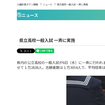
上越妙高タウン情報
ニュース
県立高校一般入試 一斉に実施
ニュース
県立高校一般入試 一斉に実施
県内の公立高校の一般入試が6日（水）に一斉に行われ
せて１万2838人。志願者数は１万3054人で、平均倍率は