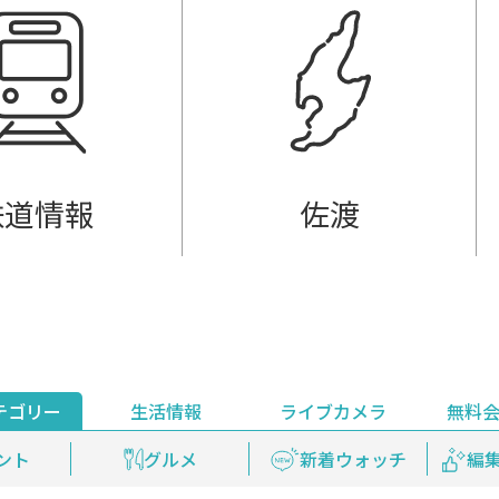
鉄道情報
佐渡
テゴリー
生活情報
ライブカメラ
無料
ント
ライブ配信
安全安心情報
グルメ
見逃し配信
天気
新着ウォッチ
上越妙高百景
プレミアム
編