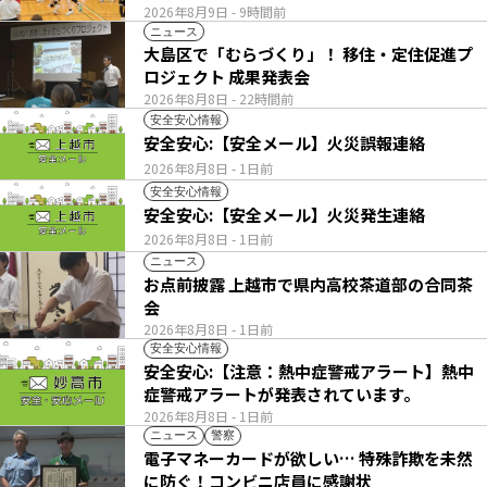
2026年8月9日
- 9時間前
ニュース
大島区で「むらづくり」！ 移住・定住促進プ
ロジェクト 成果発表会
2026年8月8日
- 22時間前
安全安心情報
安全安心:【安全メール】火災誤報連絡
2026年8月8日
- 1日前
安全安心情報
安全安心:【安全メール】火災発生連絡
2026年8月8日
- 1日前
ニュース
お点前披露 上越市で県内高校茶道部の合同茶
会
2026年8月8日
- 1日前
安全安心情報
安全安心:【注意：熱中症警戒アラート】熱中
症警戒アラートが発表されています。
2026年8月8日
- 1日前
ニュース
警察
電子マネーカードが欲しい… 特殊詐欺を未然
に防ぐ！コンビニ店員に感謝状