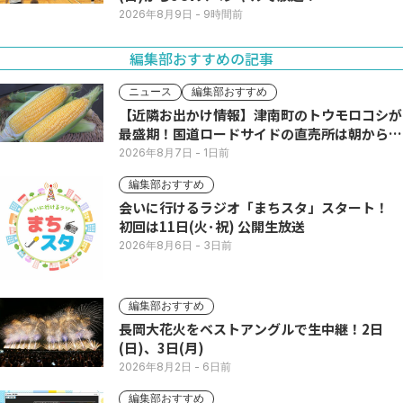
2026年8月9日
- 9時間前
編集部おすすめの記事
ニュース
編集部おすすめ
【近隣お出かけ情報】津南町のトウモロコシが
最盛期！国道ロードサイドの直売所は朝から長
い列
2026年8月7日
- 1日前
編集部おすすめ
会いに行けるラジオ「まちスタ」スタート！
初回は11日(火･祝) 公開生放送
2026年8月6日
- 3日前
編集部おすすめ
長岡大花火をベストアングルで生中継！2日
(日)、3日(月)
2026年8月2日
- 6日前
編集部おすすめ