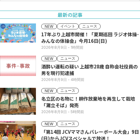
最新の記事
イベント
ニュース
NEW
17年ぶり上越市開催！「夏期巡回 ラジオ体操･
みんなの体操会」今月16日(日)
2026年8月9日
- 1時間前
ニュース
NEW
酒酔い運転の疑い 上越市28歳 自称会社役員の
男を現行犯逮捕
2026年8月9日
- 4時間前
ニュース
NEW
名立区の名物に！耕作放棄地を再生して栽培
「灘立そば」発売
2026年8月9日
- 5時間前
ニュース
NEW
「第14回 JCVママさんバレーボール大会」9日
(日)からJCVスペシャルで放送！