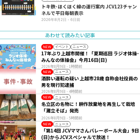
トキ鉄･ほくほく線の運行案内 JCV123チャン
ネルで平日毎朝表示
2026年8月2日
- 6日前
あわせて読みたい記事
イベント
ニュース
NEW
17年ぶり上越市開催！「夏期巡回 ラジオ体操･
みんなの体操会」今月16日(日)
2026年8月9日
- 1時間前
ニュース
NEW
酒酔い運転の疑い 上越市28歳 自称会社役員の
男を現行犯逮捕
2026年8月9日
- 4時間前
ニュース
NEW
名立区の名物に！耕作放棄地を再生して栽培
「灘立そば」発売
2026年8月9日
- 5時間前
ニュース
NEW
「第14回 JCVママさんバレーボール大会」9日
(日)からJCVスペシャルで放送！