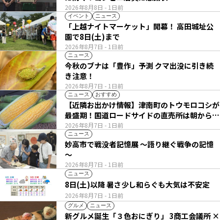
2026年8月8日
- 1日前
イベント
ニュース
「上越ナイトマーケット」開幕！ 高田城址公
園で8日(土)まで
2026年8月7日
- 1日前
ニュース
今秋のブナは「豊作」予測 クマ出没に引き続
き注意！
2026年8月7日
- 1日前
ニュース
おすすめ
【近隣お出かけ情報】津南町のトウモロコシが
最盛期！国道ロードサイドの直売所は朝から長
い列
2026年8月7日
- 1日前
ニュース
妙高市で戦没者記憶展 ～語り継ぐ戦争の記憶
～
2026年8月7日
- 1日前
ニュース
8日(土)以降 暑さ少し和らぐも大気は不安定
2026年8月7日
- 1日前
グルメ
ニュース
新グルメ誕生「３色おにぎり」 3商工会議所 ×