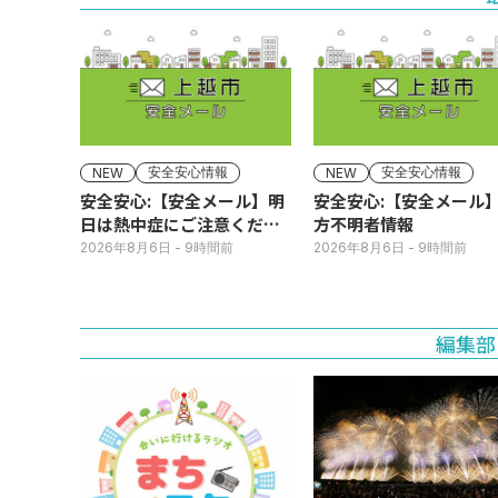
安全安心情報
安全安心情報
NEW
NEW
安全安心:【安全メール】明
安全安心:【安全メール
日は熱中症にご注意くださ
方不明者情報
い
2026年8月6日
- 9時間前
2026年8月6日
- 9時間前
編集部