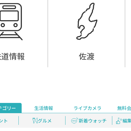
鉄道情報
佐渡
テゴリー
生活情報
ライブカメラ
無料
ント
ライブ配信
安全安心情報
グルメ
見逃し配信
天気
新着ウォッチ
上越妙高百景
プレミアム
編