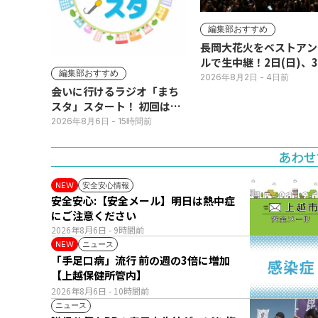
編集部おすすめ
長岡大花火をベストアン
ルで生中継！2日(日)、
編集部おすすめ
(月)
2026年8月2日
- 4日前
会いに行けるラジオ「まち
スタ」スタート！ 初回は11
日(火･祝) 公開生放送
2026年8月6日
- 15時間前
あわせ
安全安心情報
NEW
安全安心:【安全メール】明日は熱中症
にご注意ください
2026年8月6日
- 9時間前
ニュース
NEW
「手足口病」流行 前の週の3倍に増加
【上越保健所管内】
2026年8月6日
- 10時間前
ニュース