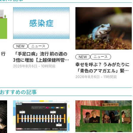
ニュース
NEW
】行
「手足口病」流行 前の週の
ニュース
NEW
3倍に増加【上越保健所管
幸せを呼ぶ？ うみがたりに
内】
2026年8月6日
- 10時間前
「青色のアマガエル」緊急
展示
2026年8月6日
- 11時間前
おすすめの記事