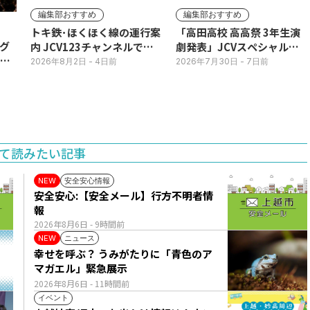
編集部おすすめ
編集部おすすめ
トキ鉄･ほくほく線の運行案
「高田高校 高高祭 3年生演
グ
内 JCV123チャンネルで平
劇発表」JCVスペシャルで
3日
日毎朝表示
放送中！
2026年8月2日
- 4日前
2026年7月30日
- 7日前
て読みたい記事
安全安心情報
NEW
安全安心:【安全メール】行方不明者情
報
2026年8月6日
- 9時間前
ニュース
NEW
幸せを呼ぶ？ うみがたりに「青色のア
マガエル」緊急展示
2026年8月6日
- 11時間前
イベント