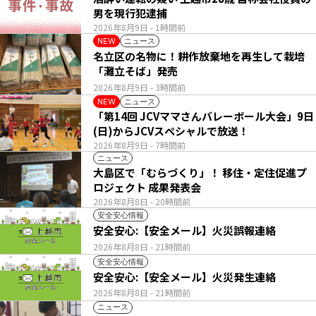
男を現行犯逮捕
2026年8月9日
- 1時間前
ニュース
NEW
名立区の名物に！耕作放棄地を再生して栽培
「灘立そば」発売
2026年8月9日
- 3時間前
ニュース
NEW
「第14回 JCVママさんバレーボール大会」9日
(日)からJCVスペシャルで放送！
2026年8月9日
- 7時間前
ニュース
大島区で「むらづくり」！ 移住・定住促進プ
ロジェクト 成果発表会
2026年8月8日
- 20時間前
安全安心情報
安全安心:【安全メール】火災誤報連絡
2026年8月8日
- 21時間前
安全安心情報
安全安心:【安全メール】火災発生連絡
2026年8月8日
- 21時間前
ニュース