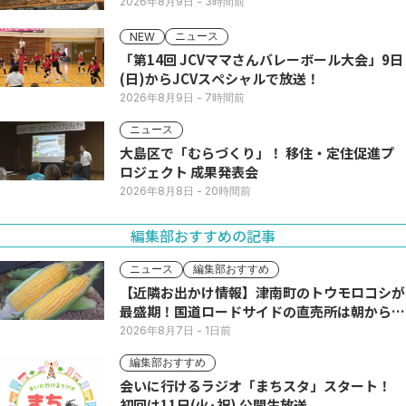
2026年8月9日
- 3時間前
ニュース
NEW
「第14回 JCVママさんバレーボール大会」9日
(日)からJCVスペシャルで放送！
2026年8月9日
- 7時間前
ニュース
大島区で「むらづくり」！ 移住・定住促進プ
ロジェクト 成果発表会
2026年8月8日
- 20時間前
編集部おすすめの記事
ニュース
編集部おすすめ
【近隣お出かけ情報】津南町のトウモロコシが
最盛期！国道ロードサイドの直売所は朝から長
い列
2026年8月7日
- 1日前
編集部おすすめ
会いに行けるラジオ「まちスタ」スタート！
初回は11日(火･祝) 公開生放送