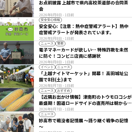
お点前披露 上越市で県内高校茶道部の合同茶
会
2026年8月8日
- 1日前
安全安心情報
安全安心:【注意：熱中症警戒アラート】熱中
症警戒アラートが発表されています。
2026年8月8日
- 1日前
ニュース
警察
電子マネーカードが欲しい… 特殊詐欺を未然
に防ぐ！コンビニ店員に感謝状
2026年8月8日
- 1日前
イベント
ニュース
「上越ナイトマーケット」開幕！ 高田城址公
園で8日(土)まで
2026年8月7日
- 1日前
ニュース
おすすめ
【近隣お出かけ情報】津南町のトウモロコシが
最盛期！国道ロードサイドの直売所は朝から長
い列
2026年8月7日
- 1日前
ニュース
妙高市で戦没者記憶展 ～語り継ぐ戦争の記憶
～