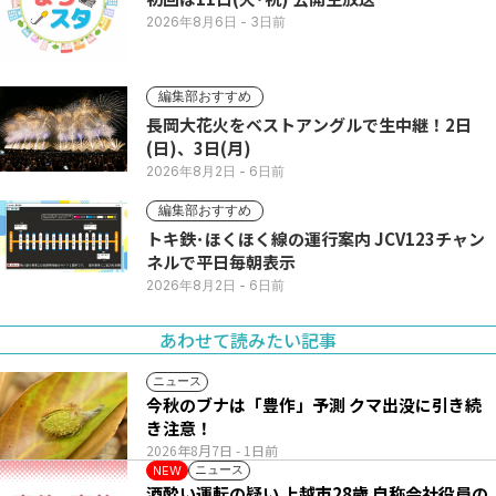
2026年8月6日
- 3日前
編集部おすすめ
長岡大花火をベストアングルで生中継！2日
(日)、3日(月)
2026年8月2日
- 6日前
編集部おすすめ
トキ鉄･ほくほく線の運行案内 JCV123チャン
ネルで平日毎朝表示
2026年8月2日
- 6日前
あわせて読みたい記事
ニュース
今秋のブナは「豊作」予測 クマ出没に引き続
き注意！
2026年8月7日
- 1日前
ニュース
NEW
酒酔い運転の疑い 上越市28歳 自称会社役員の