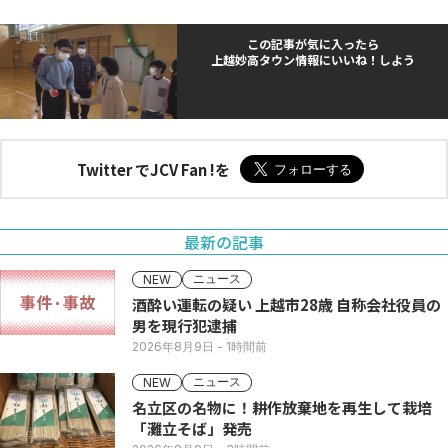
この記事が気に入ったら
上越妙高タウン情報にいいね！しよう
Twitter でJCV Fan !を
最新の記事
ニュース
NEW
酒酔い運転の疑い 上越市28歳 自称会社役員の
男を現行犯逮捕
2026年8月9日
- 1時間前
ニュース
NEW
名立区の名物に！耕作放棄地を再生して栽培
「灘立そば」発売