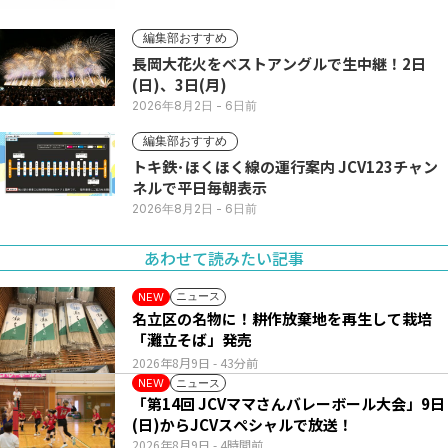
編集部おすすめ
長岡大花火をベストアングルで生中継！2日
(日)、3日(月)
2026年8月2日
- 6日前
編集部おすすめ
トキ鉄･ほくほく線の運行案内 JCV123チャン
ネルで平日毎朝表示
2026年8月2日
- 6日前
あわせて読みたい記事
ニュース
NEW
名立区の名物に！耕作放棄地を再生して栽培
「灘立そば」発売
2026年8月9日
- 43分前
ニュース
NEW
「第14回 JCVママさんバレーボール大会」9日
(日)からJCVスペシャルで放送！
2026年8月9日
- 4時間前