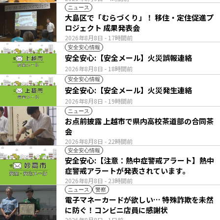
ニュース
大島区で「むらづくり」！ 移住・定住促進プ
ロジェクト 成果発表会
2026年8月8日
- 17時間前
安全安心情報
安全安心:【安全メール】火災誤報連絡
2026年8月8日
- 18時間前
安全安心情報
安全安心:【安全メール】火災発生連絡
2026年8月8日
- 19時間前
ニュース
お点前披露 上越市で県内高校茶道部の合同茶
会
2026年8月8日
- 22時間前
安全安心情報
安全安心:【注意：熱中症警戒アラート】熱中
症警戒アラートが発表されています。
2026年8月8日
- 23時間前
ニュース
警察
電子マネーカードが欲しい… 特殊詐欺を未然
に防ぐ！コンビニ店員に感謝状
2026年8月8日
- 1日前