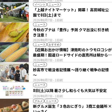
イベント
ニュース
「上越ナイトマーケット」開幕！ 高田城址公
園で8日(土)まで
2026年8月7日
- 1日前
ニュース
今秋のブナは「豊作」予測 クマ出没に引き続
き注意！
2026年8月7日
- 1日前
ニュース
おすすめ
【近隣お出かけ情報】津南町のトウモロコシが
最盛期！国道ロードサイドの直売所は朝から長
い列
2026年8月7日
- 1日前
ニュース
妙高市で戦没者記憶展 ～語り継ぐ戦争の記憶
～
2026年8月7日
- 1日前
ニュース
8日(土)以降 暑さ少し和らぐも大気は不安定
2026年8月7日
- 1日前
グルメ
ニュース
新グルメ誕生「３色おにぎり」 3商工会議所 ×
いっさく