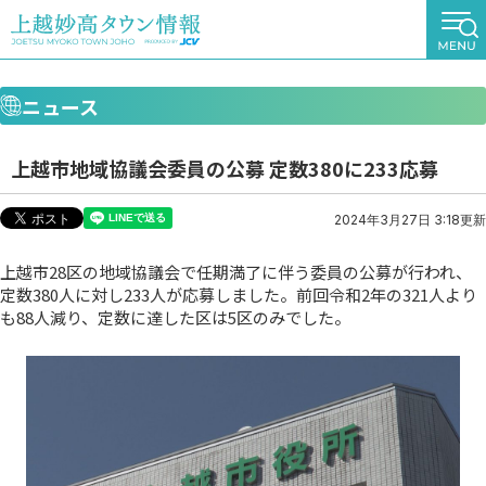
ニュース
上越市地域協議会委員の公募 定数380に233応募
2024年3月27日 3:18更新
上越市28区の地域協議会で任期満了に伴う委員の公募が行われ、
定数380人に対し233人が応募しました。前回令和2年の321人より
も88人減り、定数に達した区は5区のみでした。