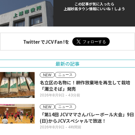
この記事が気に入ったら
上越妙高タウン情報にいいね！しよう
Twitter でJCV Fan !を
最新の記事
ニュース
NEW
名立区の名物に！耕作放棄地を再生して栽培
「灘立そば」発売
2026年8月9日
- 43分前
ニュース
NEW
「第14回 JCVママさんバレーボール大会」9日
(日)からJCVスペシャルで放送！
2026年8月9日
- 4時間前