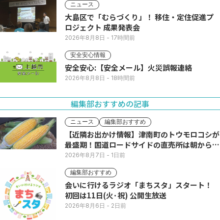
ニュース
大島区で「むらづくり」！ 移住・定住促進プ
ロジェクト 成果発表会
2026年8月8日
- 17時間前
安全安心情報
安全安心:【安全メール】火災誤報連絡
2026年8月8日
- 18時間前
編集部おすすめの記事
ニュース
編集部おすすめ
【近隣お出かけ情報】津南町のトウモロコシが
最盛期！国道ロードサイドの直売所は朝から長
い列
2026年8月7日
- 1日前
編集部おすすめ
会いに行けるラジオ「まちスタ」スタート！
初回は11日(火･祝) 公開生放送
2026年8月6日
- 2日前