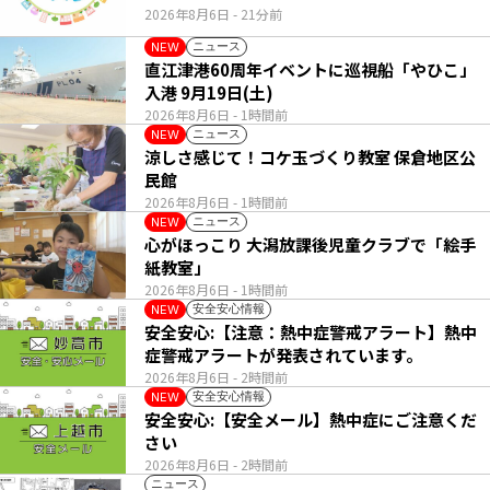
2026年8月6日
- 21分前
ニュース
NEW
直江津港60周年イベントに巡視船「やひこ」
入港 9月19日(土)
2026年8月6日
- 1時間前
ニュース
NEW
涼しさ感じて！コケ玉づくり教室 保倉地区公
民館
2026年8月6日
- 1時間前
ニュース
NEW
心がほっこり 大潟放課後児童クラブで「絵手
紙教室」
2026年8月6日
- 1時間前
安全安心情報
NEW
安全安心:【注意：熱中症警戒アラート】熱中
症警戒アラートが発表されています。
2026年8月6日
- 2時間前
安全安心情報
NEW
安全安心:【安全メール】熱中症にご注意くだ
さい
2026年8月6日
- 2時間前
ニュース