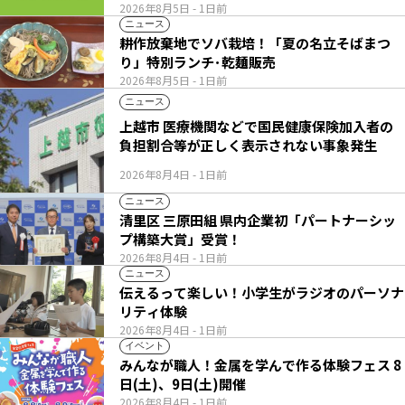
2026年8月5日
- 1日前
ニュース
耕作放棄地でソバ栽培！「夏の名立そばまつ
り」特別ランチ･乾麺販売
2026年8月5日
- 1日前
ニュース
上越市 医療機関などで国民健康保険加入者の
負担割合等が正しく表示されない事象発生
2026年8月4日
- 1日前
ニュース
清里区 三原田組 県内企業初「パートナーシッ
プ構築大賞」受賞！
2026年8月4日
- 1日前
ニュース
伝えるって楽しい！小学生がラジオのパーソナ
リティ体験
2026年8月4日
- 1日前
イベント
みんなが職人！金属を学んで作る体験フェス 8
日(土)、9日(土)開催
2026年8月4日
- 1日前