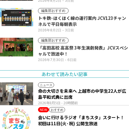
2026年8月2日
- 3日前
編集部おすすめ
トキ鉄･ほくほく線の運行案内 JCV123チャン
ネルで平日毎朝表示
2026年8月2日
- 3日前
編集部おすすめ
「高田高校 高高祭 3年生演劇発表」JCVスペシ
ャルで放送中！
2026年7月30日
- 6日前
あわせて読みたい記事
ニュース
命の大切さを未来へ 上越市の中学生22人が広
島平和式典に出席
2026年8月5日
- 20時間前
おすすめ
NEW
会いに行けるラジオ「まちスタ」スタート！
初回は11日(火･祝) 公開生放送