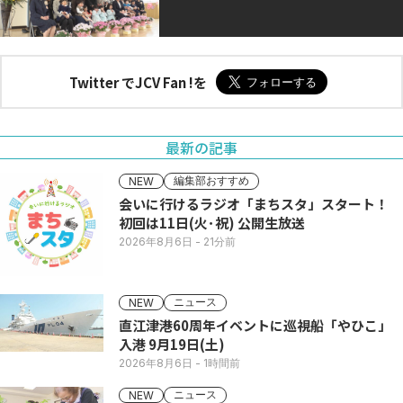
Twitter でJCV Fan !を
最新の記事
編集部おすすめ
NEW
会いに行けるラジオ「まちスタ」スタート！
初回は11日(火･祝) 公開生放送
2026年8月6日
- 21分前
ニュース
NEW
直江津港60周年イベントに巡視船「やひこ」
入港 9月19日(土)
2026年8月6日
- 1時間前
ニュース
NEW