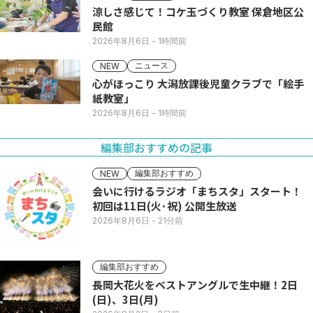
涼しさ感じて！コケ玉づくり教室 保倉地区公
民館
2026年8月6日
- 1時間前
ニュース
NEW
心がほっこり 大潟放課後児童クラブで「絵手
紙教室」
2026年8月6日
- 1時間前
編集部おすすめの記事
編集部おすすめ
NEW
会いに行けるラジオ「まちスタ」スタート！
初回は11日(火･祝) 公開生放送
2026年8月6日
- 21分前
編集部おすすめ
長岡大花火をベストアングルで生中継！2日
(日)、3日(月)