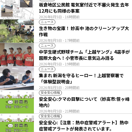
板倉地区公民館 電気室付近で不審火発生 去年
12月にも同様の事案
2026年8月5日
- 16時間前
ニュース
生き物の宝庫！ 妙高中 池のクリーンアップ大
作戦
2026年8月5日
- 17時間前
ニュース
中学生硬式野球チーム「上越ヤング」4選手が
国際大会へ！小菅市長に意気込み語る
2026年8月5日
- 19時間前
ニュース
集まれ 新潟を守るヒーロー！上越警察署で
「体験型説明会」
2026年8月5日
- 20時間前
安全安心情報
安全安心:クマの目撃について（妙高市:笹ヶ峰
地内）
2026年8月5日
- 21時間前
安全安心情報
安全安心:【注意：熱中症警戒アラート】熱中
症警戒アラートが発表されています。