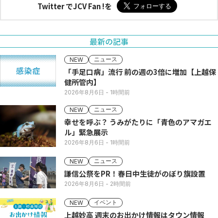
Twitter でJCV Fan !を
最新の記事
ニュース
NEW
「手足口病」流行 前の週の3倍に増加【上越保
健所管内】
2026年8月6日
- 1時間前
ニュース
NEW
幸せを呼ぶ？ うみがたりに「青色のアマガエ
ル」緊急展示
2026年8月6日
- 1時間前
ニュース
NEW
謙信公祭をPR！春日中生徒がのぼり旗設置
2026年8月6日
- 2時間前
イベント
NEW
上越妙高 週末のお出かけ情報はタウン情報