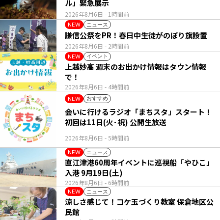
ル」緊急展示
2026年8月6日
- 1時間前
ニュース
NEW
謙信公祭をPR！春日中生徒がのぼり旗設置
2026年8月6日
- 2時間前
イベント
NEW
上越妙高 週末のお出かけ情報はタウン情報
で！
2026年8月6日
- 4時間前
おすすめ
NEW
会いに行けるラジオ「まちスタ」スタート！
初回は11日(火･祝) 公開生放送
2026年8月6日
- 5時間前
ニュース
NEW
直江津港60周年イベントに巡視船「やひこ」
入港 9月19日(土)
2026年8月6日
- 6時間前
ニュース
NEW
涼しさ感じて！コケ玉づくり教室 保倉地区公
民館