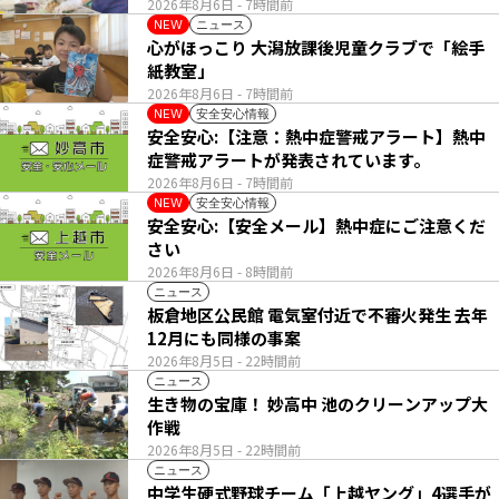
2026年8月6日
- 7時間前
ニュース
NEW
心がほっこり 大潟放課後児童クラブで「絵手
紙教室」
2026年8月6日
- 7時間前
安全安心情報
NEW
安全安心:【注意：熱中症警戒アラート】熱中
症警戒アラートが発表されています。
2026年8月6日
- 7時間前
安全安心情報
NEW
安全安心:【安全メール】熱中症にご注意くだ
さい
2026年8月6日
- 8時間前
ニュース
板倉地区公民館 電気室付近で不審火発生 去年
12月にも同様の事案
2026年8月5日
- 22時間前
ニュース
生き物の宝庫！ 妙高中 池のクリーンアップ大
作戦
2026年8月5日
- 22時間前
ニュース
中学生硬式野球チーム「上越ヤング」4選手が