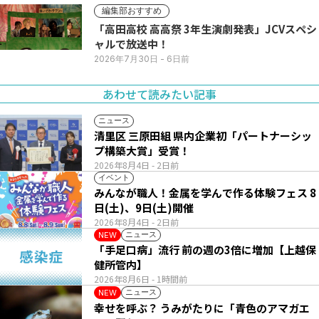
編集部おすすめ
「高田高校 高高祭 3年生演劇発表」JCVスペシ
ャルで放送中！
2026年7月30日
- 6日前
あわせて読みたい記事
ニュース
清里区 三原田組 県内企業初「パートナーシッ
プ構築大賞」受賞！
2026年8月4日
- 2日前
イベント
みんなが職人！金属を学んで作る体験フェス 8
日(土)、9日(土)開催
2026年8月4日
- 2日前
ニュース
NEW
「手足口病」流行 前の週の3倍に増加【上越保
健所管内】
2026年8月6日
- 1時間前
ニュース
NEW
幸せを呼ぶ？ うみがたりに「青色のアマガエ