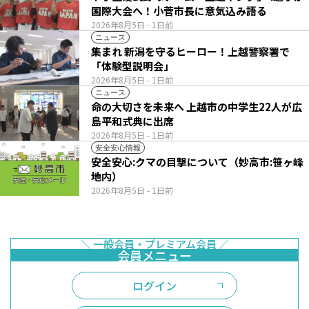
国際大会へ！小菅市長に意気込み語る
2026年8月5日
- 1日前
ニュース
集まれ 新潟を守るヒーロー！上越警察署で
「体験型説明会」
2026年8月5日
- 1日前
ニュース
命の大切さを未来へ 上越市の中学生22人が広
島平和式典に出席
2026年8月5日
- 1日前
安全安心情報
安全安心:クマの目撃について（妙高市:笹ヶ峰
地内）
2026年8月5日
- 1日前
ログイン