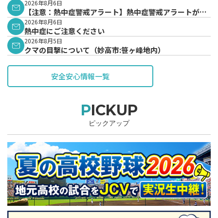
2026年8月6日
【注意：熱中症警戒アラート】熱中症警戒アラートが発
表されています。
2026年8月6日
熱中症にご注意ください
2026年8月5日
クマの目撃について（妙高市:笹ヶ峰地内）
安全安心情報一覧
PICKUP
ピックアップ