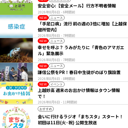
安全安心:【安全メール】行方不明者情報
2026年8月6日
- 6時間前
ニュース
NEW
「手足口病」流行 前の週の3倍に増加【上越保
健所管内】
2026年8月6日
- 7時間前
ニュース
NEW
幸せを呼ぶ？ うみがたりに「青色のアマガエ
ル」緊急展示
2026年8月6日
- 7時間前
ニュース
NEW
謙信公祭をPR！春日中生徒がのぼり旗設置
2026年8月6日
- 8時間前
イベント
NEW
上越妙高 週末のお出かけ情報はタウン情報
で！
2026年8月6日
- 11時間前
おすすめ
会いに行けるラジオ「まちスタ」スタート！
初回は11日(火･祝) 公開生放送