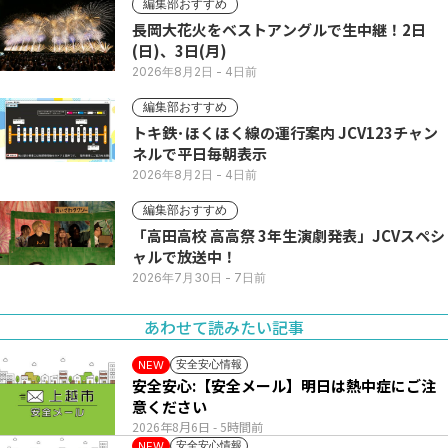
編集部おすすめ
長岡大花火をベストアングルで生中継！2日
(日)、3日(月)
2026年8月2日
- 4日前
編集部おすすめ
トキ鉄･ほくほく線の運行案内 JCV123チャン
ネルで平日毎朝表示
2026年8月2日
- 4日前
編集部おすすめ
「高田高校 高高祭 3年生演劇発表」JCVスペシ
ャルで放送中！
2026年7月30日
- 7日前
あわせて読みたい記事
安全安心情報
NEW
安全安心:【安全メール】明日は熱中症にご注
意ください
2026年8月6日
- 5時間前
安全安心情報
NEW