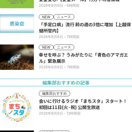
2026年8月6日
- 6時間前
ニュース
NEW
「手足口病」流行 前の週の3倍に増加【上越保
健所管内】
2026年8月6日
- 7時間前
ニュース
NEW
幸せを呼ぶ？ うみがたりに「青色のアマガエ
ル」緊急展示
2026年8月6日
- 7時間前
編集部おすすめの記事
編集部おすすめ
会いに行けるラジオ「まちスタ」スタート！
初回は11日(火･祝) 公開生放送
2026年8月6日
- 12時間前