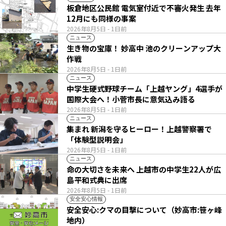
板倉地区公民館 電気室付近で不審火発生 去年
12月にも同様の事案
2026年8月5日
- 1日前
ニュース
生き物の宝庫！ 妙高中 池のクリーンアップ大
作戦
2026年8月5日
- 1日前
ニュース
中学生硬式野球チーム「上越ヤング」4選手が
国際大会へ！小菅市長に意気込み語る
2026年8月5日
- 1日前
ニュース
集まれ 新潟を守るヒーロー！上越警察署で
「体験型説明会」
2026年8月5日
- 1日前
ニュース
命の大切さを未来へ 上越市の中学生22人が広
島平和式典に出席
2026年8月5日
- 1日前
安全安心情報
安全安心:クマの目撃について（妙高市:笹ヶ峰
地内）