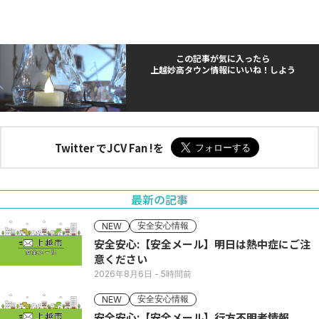
この記事が気に入ったら
上越妙高タウン情報にいいね！しよう
Twitter でJCV Fan !を
最新の記事
安全安心情報
NEW
安全安心:【安全メール】明日は熱中症にご注
意ください
2026年8月6日
- 5時間前
安全安心情報
NEW
安全安心:【安全メール】行方不明者情報