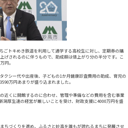
ちごトキめき鉄道を利用して通学する高校生に対し、定期券の購
値上げされるのに伴うもので、助成額は値上がり分の半分です。こ
0万円。
タクシー代や出産後、子どもの1か月健康診査費用の助成、育児の
590万円あまりが盛り込まれました。
所の近くに開館するのに合わせ、管理や準備などの費用を含む事業
A新潟厚生連の経営が厳しいことを受け、財政支援に4000万円を盛
てるまちづくりを進め、ふるさと妙高を誰もが誇れるまちに発展させ