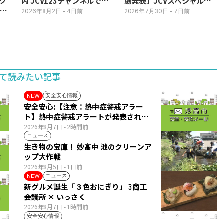
グ
内 JCV123チャンネルで平
劇発表」JCVスペシャルで
3日
日毎朝表示
放送中！
2026年8月2日
- 4日前
2026年7月30日
- 7日前
て読みたい記事
安全安心情報
NEW
安全安心:【注意：熱中症警戒アラー
ト】熱中症警戒アラートが発表されて
います。
2026年8月7日
- 2時間前
ニュース
生き物の宝庫！ 妙高中 池のクリーンア
ップ大作戦
2026年8月5日
- 1日前
ニュース
NEW
新グルメ誕生「３色おにぎり」 3商工
会議所 × いっさく
2026年8月7日
- 1時間前
安全安心情報