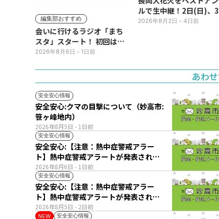
長岡大花火をベストアン
ルで生中継！2日(日)、
編集部おすすめ
(月)
2026年8月2日
- 4日前
会いに行けるラジオ「まち
スタ」スタート！ 初回は11
日(火･祝) 公開生放送
2026年8月6日
- 1日前
あわせ
安全安心情報
安全安心:クマの目撃について（妙高市:
笹ヶ峰地内）
2026年8月5日
- 1日前
安全安心情報
安全安心:【注意：熱中症警戒アラー
ト】熱中症警戒アラートが発表されて
います。
2026年8月6日
- 1日前
安全安心情報
安全安心:【注意：熱中症警戒アラー
ト】熱中症警戒アラートが発表されて
います。
2026年8月5日
- 2日前
安全安心情報
NEW