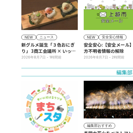
ニュース
安全安心情報
NEW
NEW
新グルメ誕生「３色おにぎ
安全安心:【安全メール
り」 3商工会議所 × いっさ
方不明者情報の解除
く
2026年8月7日
- 1時間前
2026年8月7日
- 2時間前
編集部
編集部おすすめ