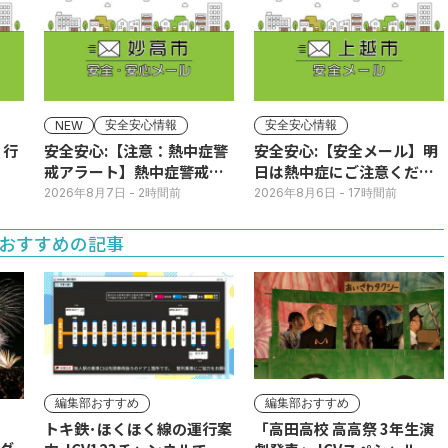
安全安心情報
安全安心情報
NEW
】行
安全安心:【注意：熱中症警
安全安心:【安全メール】明
戒アラート】熱中症警戒ア
日は熱中症にご注意くださ
ラートが発表されていま
い
2026年8月7日
- 2時間前
2026年8月6日
- 17時間前
す。
おすすめの記事
編集部おすすめ
編集部おすすめ
トキ鉄･ほくほく線の運行案
「高田高校 高高祭 3年生演