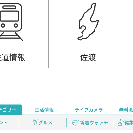
鉄道情報
佐渡
テゴリー
生活情報
ライブカメラ
無料
ント
ライブ配信
安全安心情報
グルメ
見逃し配信
天気
新着ウォッチ
上越妙高百景
プレミアム
編