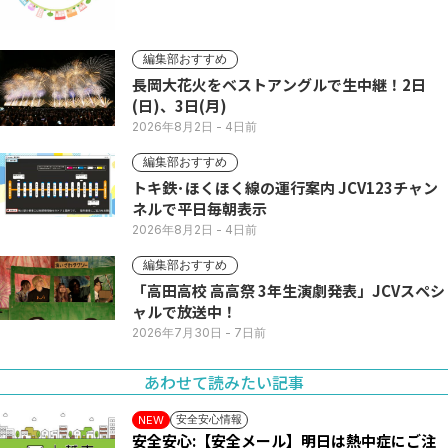
編集部おすすめ
長岡大花火をベストアングルで生中継！2日
(日)、3日(月)
2026年8月2日
- 4日前
編集部おすすめ
トキ鉄･ほくほく線の運行案内 JCV123チャン
ネルで平日毎朝表示
2026年8月2日
- 4日前
編集部おすすめ
「高田高校 高高祭 3年生演劇発表」JCVスペシ
ャルで放送中！
2026年7月30日
- 7日前
あわせて読みたい記事
安全安心情報
NEW
安全安心:【安全メール】明日は熱中症にご注