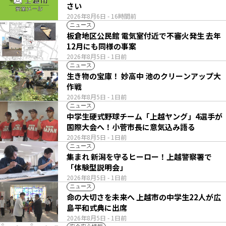
さい
2026年8月6日
- 16時間前
ニュース
板倉地区公民館 電気室付近で不審火発生 去年
12月にも同様の事案
2026年8月5日
- 1日前
ニュース
生き物の宝庫！ 妙高中 池のクリーンアップ大
作戦
2026年8月5日
- 1日前
ニュース
中学生硬式野球チーム「上越ヤング」4選手が
国際大会へ！小菅市長に意気込み語る
2026年8月5日
- 1日前
ニュース
集まれ 新潟を守るヒーロー！上越警察署で
「体験型説明会」
2026年8月5日
- 1日前
ニュース
命の大切さを未来へ 上越市の中学生22人が広
島平和式典に出席
2026年8月5日
- 1日前