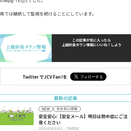
0.86pg-TEQ/Lでした。
県では継続して監視を続けることにしています。
この記事が気に入ったら
上越妙高タウン情報にいいね！しよう
Twitter でJCV Fan !を
最新の記事
安全安心情報
NEW
安全安心:【安全メール】明日は熱中症にご注
意ください
2026年8月6日
- 7時間前