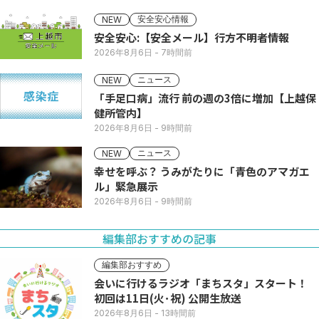
安全安心情報
NEW
安全安心:【安全メール】行方不明者情報
2026年8月6日
- 7時間前
ニュース
NEW
「手足口病」流行 前の週の3倍に増加【上越保
健所管内】
2026年8月6日
- 9時間前
ニュース
NEW
幸せを呼ぶ？ うみがたりに「青色のアマガエ
ル」緊急展示
2026年8月6日
- 9時間前
編集部おすすめの記事
編集部おすすめ
会いに行けるラジオ「まちスタ」スタート！
初回は11日(火･祝) 公開生放送
2026年8月6日
- 13時間前