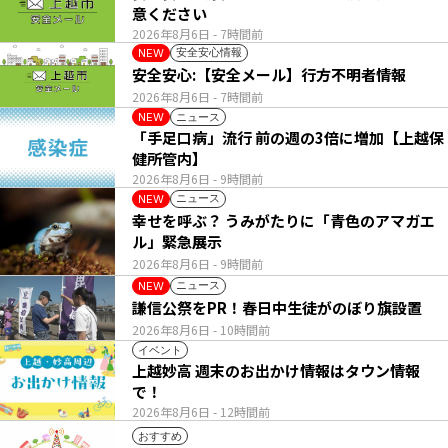
意ください
2026年8月6日
- 7時間前
安全安心情報
NEW
安全安心:【安全メール】行方不明者情報
2026年8月6日
- 7時間前
ニュース
NEW
「手足口病」流行 前の週の3倍に増加【上越保
健所管内】
2026年8月6日
- 9時間前
ニュース
NEW
幸せを呼ぶ？ うみがたりに「青色のアマガエ
ル」緊急展示
2026年8月6日
- 9時間前
ニュース
NEW
謙信公祭をPR！春日中生徒がのぼり旗設置
2026年8月6日
- 10時間前
イベント
上越妙高 週末のお出かけ情報はタウン情報
で！
2026年8月6日
- 12時間前
おすすめ