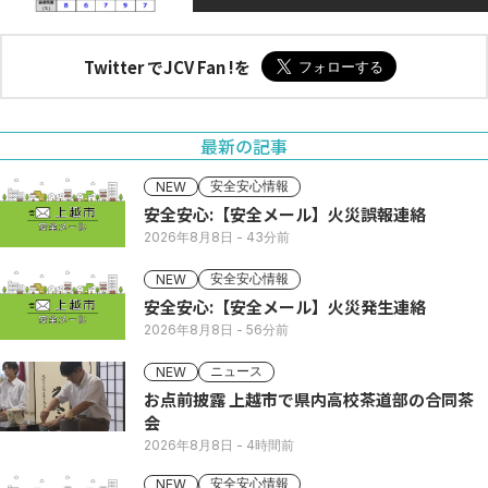
Twitter でJCV Fan !を
最新の記事
安全安心情報
NEW
安全安心:【安全メール】火災誤報連絡
2026年8月8日
- 43分前
安全安心情報
NEW
安全安心:【安全メール】火災発生連絡
2026年8月8日
- 56分前
ニュース
NEW
お点前披露 上越市で県内高校茶道部の合同茶
会
2026年8月8日
- 4時間前
安全安心情報
NEW