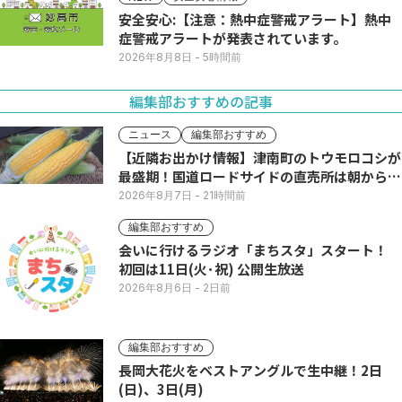
安全安心:【注意：熱中症警戒アラート】熱中
症警戒アラートが発表されています。
2026年8月8日
- 5時間前
編集部おすすめの記事
ニュース
編集部おすすめ
【近隣お出かけ情報】津南町のトウモロコシが
最盛期！国道ロードサイドの直売所は朝から長
い列
2026年8月7日
- 21時間前
編集部おすすめ
会いに行けるラジオ「まちスタ」スタート！
初回は11日(火･祝) 公開生放送
2026年8月6日
- 2日前
編集部おすすめ
長岡大花火をベストアングルで生中継！2日
(日)、3日(月)