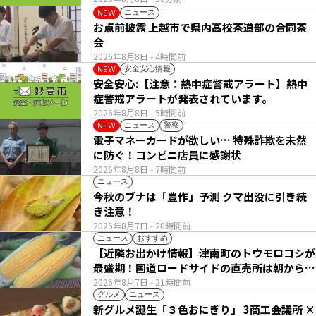
ニュース
NEW
お点前披露 上越市で県内高校茶道部の合同茶
会
2026年8月8日
- 4時間前
安全安心情報
NEW
安全安心:【注意：熱中症警戒アラート】熱中
症警戒アラートが発表されています。
2026年8月8日
- 5時間前
ニュース
警察
NEW
電子マネーカードが欲しい… 特殊詐欺を未然
に防ぐ！コンビニ店員に感謝状
2026年8月8日
- 7時間前
ニュース
今秋のブナは「豊作」予測 クマ出没に引き続
き注意！
2026年8月7日
- 20時間前
ニュース
おすすめ
【近隣お出かけ情報】津南町のトウモロコシが
最盛期！国道ロードサイドの直売所は朝から長
い列
2026年8月7日
- 21時間前
グルメ
ニュース
新グルメ誕生「３色おにぎり」 3商工会議所 ×