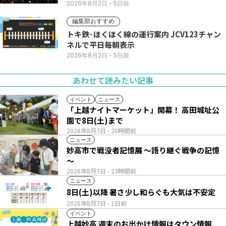
2026年8月2日
- 5日前
編集部おすすめ
トキ鉄･ほくほく線の運行案内 JCV123チャン
ネルで平日毎朝表示
2026年8月2日
- 5日前
あわせて読みたい記事
イベント
ニュース
「上越ナイトマーケット」開幕！ 高田城址公
園で8日(土)まで
2026年8月7日
- 20時間前
ニュース
妙高市で戦没者記憶展 ～語り継ぐ戦争の記憶
～
2026年8月7日
- 23時間前
ニュース
8日(土)以降 暑さ少し和らぐも大気は不安定
2026年8月7日
- 1日前
イベント
上越妙高 週末のお出かけ情報はタウン情報