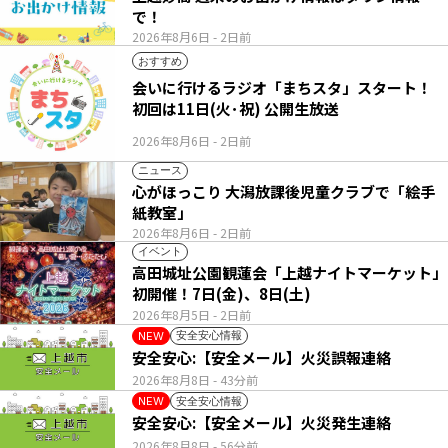
で！
2026年8月6日
- 2日前
おすすめ
会いに行けるラジオ「まちスタ」スタート！
初回は11日(火･祝) 公開生放送
2026年8月6日
- 2日前
ニュース
心がほっこり 大潟放課後児童クラブで「絵手
紙教室」
2026年8月6日
- 2日前
イベント
高田城址公園観蓮会「上越ナイトマーケット」
初開催！7日(金)、8日(土)
2026年8月5日
- 2日前
安全安心情報
NEW
安全安心:【安全メール】火災誤報連絡
2026年8月8日
- 43分前
安全安心情報
NEW
安全安心:【安全メール】火災発生連絡
2026年8月8日
- 56分前