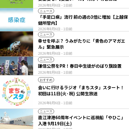
2026年8月6日
- 1日前
ニュース
「手足口病」流行 前の週の3倍に増加【上越保
健所管内】
2026年8月6日
- 1日前
ニュース
幸せを呼ぶ？ うみがたりに「青色のアマガエ
ル」緊急展示
2026年8月6日
- 1日前
ニュース
謙信公祭をPR！春日中生徒がのぼり旗設置
2026年8月6日
- 1日前
おすすめ
会いに行けるラジオ「まちスタ」スタート！
初回は11日(火･祝) 公開生放送
2026年8月6日
- 1日前
ニュース
直江津港60周年イベントに巡視船「やひこ」
入港 9月19日(土)