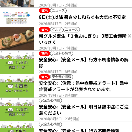
2026年8月7日
- 2時間前
ニュース
NEW
8日(土)以降 暑さ少し和らぐも大気は不安定
2026年8月7日
- 2時間前
グルメ
ニュース
NEW
新グルメ誕生「３色おにぎり」 3商工会議所 ×
いっさく
2026年8月7日
- 7時間前
安全安心情報
NEW
安全安心:【安全メール】行方不明者情報の解
除
2026年8月7日
- 8時間前
安全安心情報
NEW
安全安心:【注意：熱中症警戒アラート】熱中
症警戒アラートが発表されています。
2026年8月7日
- 8時間前
安全安心情報
安全安心:【安全メール】明日は熱中症にご注
意ください
2026年8月6日
- 23時間前
安全安心情報
安全安心:【安全メール】行方不明者情報