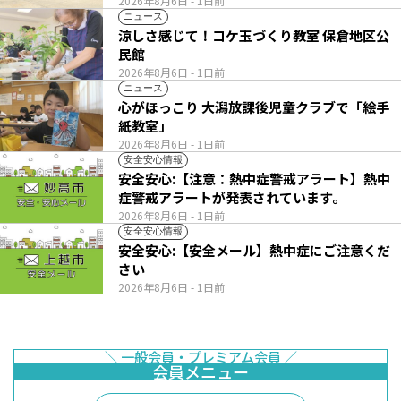
2026年8月6日
- 1日前
ニュース
涼しさ感じて！コケ玉づくり教室 保倉地区公
民館
2026年8月6日
- 1日前
ニュース
心がほっこり 大潟放課後児童クラブで「絵手
紙教室」
2026年8月6日
- 1日前
安全安心情報
安全安心:【注意：熱中症警戒アラート】熱中
症警戒アラートが発表されています。
2026年8月6日
- 1日前
安全安心情報
安全安心:【安全メール】熱中症にご注意くだ
さい
2026年8月6日
- 1日前