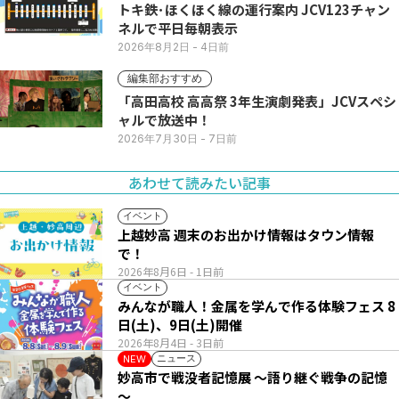
トキ鉄･ほくほく線の運行案内 JCV123チャン
ネルで平日毎朝表示
2026年8月2日
- 4日前
編集部おすすめ
「高田高校 高高祭 3年生演劇発表」JCVスペシ
ャルで放送中！
2026年7月30日
- 7日前
あわせて読みたい記事
イベント
上越妙高 週末のお出かけ情報はタウン情報
で！
2026年8月6日
- 1日前
イベント
みんなが職人！金属を学んで作る体験フェス 8
日(土)、9日(土)開催
2026年8月4日
- 3日前
ニュース
NEW
妙高市で戦没者記憶展 ～語り継ぐ戦争の記憶
～