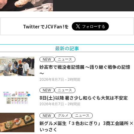
Twitter でJCV Fan !を
最新の記事
ニュース
NEW
妙高市で戦没者記憶展 ～語り継ぐ戦争の記憶
～
2026年8月7日
- 2時間前
ニュース
NEW
8日(土)以降 暑さ少し和らぐも大気は不安定
2026年8月7日
- 2時間前
グルメ
ニュース
NEW
新グルメ誕生「３色おにぎり」 3商工会議所 ×
いっさく