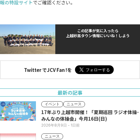
報の特設サイト
でご確認ください。
この記事が気に入ったら
上越妙高タウン情報にいいね！しよう
Twitter でJCV Fan !を
最新の記事
イベント
ニュース
17年ぶり上越市開催！「夏期巡回 ラジオ体操･
みんなの体操会」今月16日(日)
2026年8月9日
- 1日前
ニュース