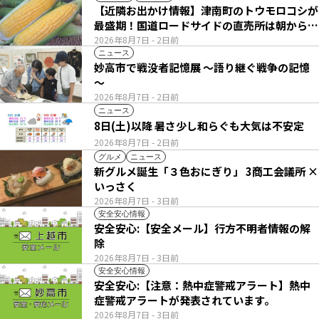
【近隣お出かけ情報】津南町のトウモロコシが
最盛期！国道ロードサイドの直売所は朝から長
い列
2026年8月7日
- 2日前
ニュース
妙高市で戦没者記憶展 ～語り継ぐ戦争の記憶
～
2026年8月7日
- 2日前
ニュース
8日(土)以降 暑さ少し和らぐも大気は不安定
2026年8月7日
- 2日前
グルメ
ニュース
新グルメ誕生「３色おにぎり」 3商工会議所 ×
いっさく
2026年8月7日
- 3日前
安全安心情報
安全安心:【安全メール】行方不明者情報の解
除
2026年8月7日
- 3日前
安全安心情報
安全安心:【注意：熱中症警戒アラート】熱中
症警戒アラートが発表されています。
2026年8月7日
- 3日前