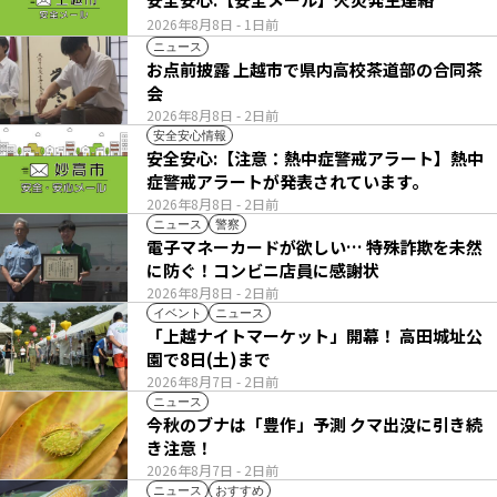
2026年8月8日
- 1日前
ニュース
お点前披露 上越市で県内高校茶道部の合同茶
会
2026年8月8日
- 2日前
安全安心情報
安全安心:【注意：熱中症警戒アラート】熱中
症警戒アラートが発表されています。
2026年8月8日
- 2日前
ニュース
警察
電子マネーカードが欲しい… 特殊詐欺を未然
に防ぐ！コンビニ店員に感謝状
2026年8月8日
- 2日前
イベント
ニュース
「上越ナイトマーケット」開幕！ 高田城址公
園で8日(土)まで
2026年8月7日
- 2日前
ニュース
今秋のブナは「豊作」予測 クマ出没に引き続
き注意！
2026年8月7日
- 2日前
ニュース
おすすめ