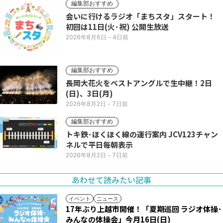
編集部おすすめ
会いに行けるラジオ「まちスタ」スタート！
初回は11日(火･祝) 公開生放送
2026年8月6日
- 4日前
編集部おすすめ
長岡大花火をベストアングルで生中継！2日
(日)、3日(月)
2026年8月2日
- 7日前
編集部おすすめ
トキ鉄･ほくほく線の運行案内 JCV123チャン
ネルで平日毎朝表示
2026年8月2日
- 7日前
あわせて読みたい記事
イベント
ニュース
17年ぶり上越市開催！「夏期巡回 ラジオ体操･
みんなの体操会」今月16日(日)