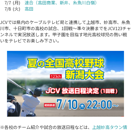
7/7 (月)
連合（高田商業、新井、糸魚川白嶺）
7/8 (火)
高田
JCVでは県内のケーブルテレビ局と連携して上越市、妙高市、糸魚
川市、十日町市の高校の試合、1回戦～準々決勝までをJCV123チャ
ンネルで実況放送します。甲子園を目指す地元高校球児の熱い戦
いをテレビでお楽しみ下さい。
※各校のチーム紹介や試合の放送日程などは、
上越妙高タウン情