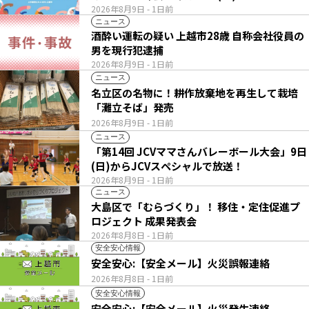
2026年8月9日
- 1日前
ニュース
酒酔い運転の疑い 上越市28歳 自称会社役員の
男を現行犯逮捕
2026年8月9日
- 1日前
ニュース
名立区の名物に！耕作放棄地を再生して栽培
「灘立そば」発売
2026年8月9日
- 1日前
ニュース
「第14回 JCVママさんバレーボール大会」9日
(日)からJCVスペシャルで放送！
2026年8月9日
- 1日前
ニュース
大島区で「むらづくり」！ 移住・定住促進プ
ロジェクト 成果発表会
2026年8月8日
- 1日前
安全安心情報
安全安心:【安全メール】火災誤報連絡
2026年8月8日
- 1日前
安全安心情報
安全安心:【安全メール】火災発生連絡