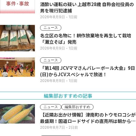
酒酔い運転の疑い 上越市28歳 自称会社役員の
男を現行犯逮捕
2026年8月9日
- 1日前
ニュース
名立区の名物に！耕作放棄地を再生して栽培
「灘立そば」発売
2026年8月9日
- 1日前
ニュース
「第14回 JCVママさんバレーボール大会」9日
(日)からJCVスペシャルで放送！
2026年8月9日
- 1日前
編集部おすすめの記事
ニュース
編集部おすすめ
【近隣お出かけ情報】津南町のトウモロコシが
最盛期！国道ロードサイドの直売所は朝から長
い列
2026年8月7日
- 2日前