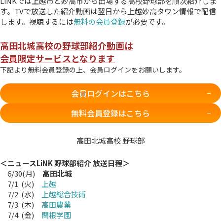
LiNKでは上越市と妙高市から出場する高校野球部を順次紹介しま
す。TVで放送した紹介動画は翌日から上越妙高タウン情報で配信
します。視聴するには
無料の会員登録
が必要です。
高田北城高校の野球部紹介動画は
会員限定サービスとなります
下記より無料会員登録の上、会員ログインをお願いします。
会員ログインはこちら
無料会員登録はこちら
高田北城高校 野球部
＜ニュースLiNK 野球部紹介 放送日程＞
6/30(月)
高田北城
7/1 (火)
上越
7/2 (水)
上越総合技術
7/3 (木)
高田農業
7/4 (金)
関根学園