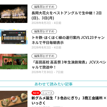
編集部おすすめ
長岡大花火をベストアングルで生中継！2日
(日)、3日(月)
2026年8月2日
- 4日前
編集部おすすめ
トキ鉄･ほくほく線の運行案内 JCV123チャン
ネルで平日毎朝表示
2026年8月2日
- 4日前
編集部おすすめ
「高田高校 高高祭 3年生演劇発表」JCVスペシ
ャルで放送中！
2026年7月30日
- 7日前
あわせて読みたい記事
ニュース
NEW
新グルメ誕生「３色おにぎり」 3商工会議所 ×
いっさく