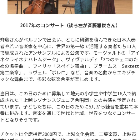
2017年のコンサート（後ろ左が斉藤雅俊さん）
斉藤さんがベルリンで出会い、ともに研鑽を積んできた日本人奏
者や若い音楽家を中心に、世界の第一線で活躍する奏者たち11人
で編成されたアンサンブルによる公演です。モーツァルトの「アイ
ネクライネナハトムジーク」、ヴィヴァルディ「2つのチェロのた
めの協奏曲」、フィリャ「スペイン舞曲」、ブラームス「Sextett
第二楽章」、ラヴェル「ボレロ」など、音楽の名曲からエキゾチ
ックな舞曲まで、多彩な弦楽合奏が楽しめます。
当日は、この日のために募集して地元の小学生や中学生16人で結
成された「上越レゾナンスジュニア合唱団」との共演も予定され
ています。子どもたちは、この日のために5月から練習を重ねて本
番に挑みます。音楽を通して世代と地域、世界をつなぐコンサー
トとなりそうです。
チケットは全席指定3000円で、上越文化会館、二葉楽器、上越市