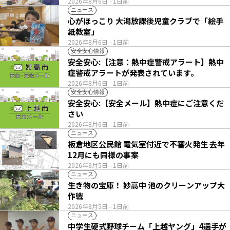
2026年8月6日
- 1日前
ニュース
心がほっこり 大潟放課後児童クラブで「絵手
紙教室」
2026年8月6日
- 1日前
安全安心情報
安全安心:【注意：熱中症警戒アラート】熱中
症警戒アラートが発表されています。
2026年8月6日
- 1日前
安全安心情報
安全安心:【安全メール】熱中症にご注意くだ
さい
2026年8月6日
- 1日前
ニュース
板倉地区公民館 電気室付近で不審火発生 去年
12月にも同様の事案
2026年8月5日
- 1日前
ニュース
生き物の宝庫！ 妙高中 池のクリーンアップ大
作戦
2026年8月5日
- 1日前
ニュース
中学生硬式野球チーム「上越ヤング」4選手が