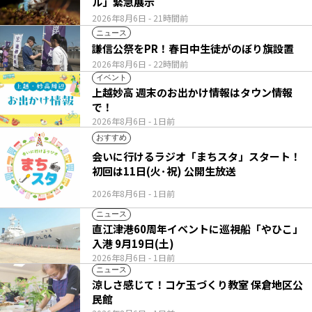
ル」緊急展示
2026年8月6日
- 21時間前
ニュース
謙信公祭をPR！春日中生徒がのぼり旗設置
2026年8月6日
- 22時間前
イベント
上越妙高 週末のお出かけ情報はタウン情報
で！
2026年8月6日
- 1日前
おすすめ
会いに行けるラジオ「まちスタ」スタート！
初回は11日(火･祝) 公開生放送
2026年8月6日
- 1日前
ニュース
直江津港60周年イベントに巡視船「やひこ」
入港 9月19日(土)
2026年8月6日
- 1日前
ニュース
涼しさ感じて！コケ玉づくり教室 保倉地区公
民館