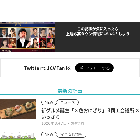
この記事が気に入ったら
上越妙高タウン情報にいいね！しよう
Twitter でJCV Fan !を
最新の記事
ニュース
NEW
新グルメ誕生「３色おにぎり」 3商工会議所 ×
いっさく
2026年8月7日
- 3時間前
安全安心情報
NEW