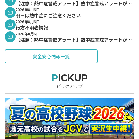
【注意：熱中症警戒アラート】熱中症警戒アラートが発
表されています。
2026年8月6日
明日は熱中症にご注意ください
2026年8月6日
行方不明者情報
2026年8月6日
【注意：熱中症警戒アラート】熱中症警戒アラートが発
表されています。
安全安心情報一覧
PICKUP
ピックアップ