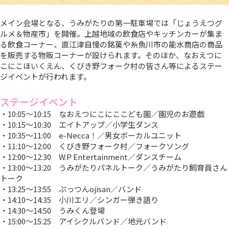
メイン会場となる、うみがたりの第一駐車場では「じょうえつグ
ルメ＆物産市」を開催。上越地域の飲食店やキッチンカーが集ま
る飲食コーナー、直江津自慢の銘菓や糸魚川市の能水商店の商品
を販売する物販コーナーが設けられます。そのほか、なおえつに
こにこほいくえん、くびき野フォーク村の皆さん等によるステー
ジイベントが行われます。
ステージイベント
・10:05～10:15 なおえつにこにここども園／園児のお遊戯
・10:15～10:30 エイトアップ／小学生ダンス
・10:35～11:00 e-Necca！／男女ボーカルユニット
・11:10～12:00 くびき野フォーク村／フォークソング
・12:00～12:30 W.P Entertainment／ダンスチーム
・13:00～13:20 うみがたりパネルトーク／うみがたり飼育員さん
トーク
・13:25～13:55 ぷっつんojisan／バンド
・14:10～14:35 小川エリ／シンガー弾き語り
・14:30～14:50 うみくん登場
・15:00～15:25 アイシクルバンド／地元バンド