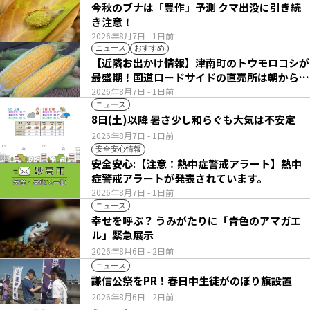
今秋のブナは「豊作」予測 クマ出没に引き続
き注意！
2026年8月7日
- 1日前
ニュース
おすすめ
【近隣お出かけ情報】津南町のトウモロコシが
最盛期！国道ロードサイドの直売所は朝から長
い列
2026年8月7日
- 1日前
ニュース
8日(土)以降 暑さ少し和らぐも大気は不安定
2026年8月7日
- 1日前
安全安心情報
安全安心:【注意：熱中症警戒アラート】熱中
症警戒アラートが発表されています。
2026年8月7日
- 1日前
ニュース
幸せを呼ぶ？ うみがたりに「青色のアマガエ
ル」緊急展示
2026年8月6日
- 2日前
ニュース
謙信公祭をPR！春日中生徒がのぼり旗設置
2026年8月6日
- 2日前