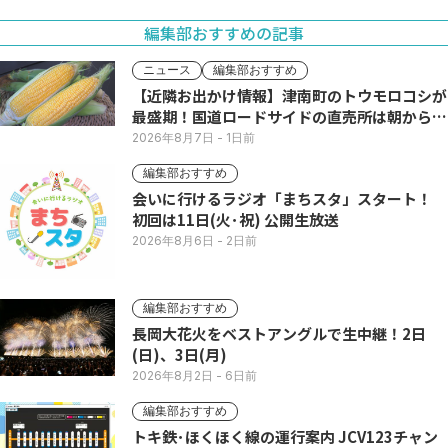
編集部おすすめの記事
ニュース
編集部おすすめ
【近隣お出かけ情報】津南町のトウモロコシが
最盛期！国道ロードサイドの直売所は朝から長
い列
2026年8月7日
- 1日前
編集部おすすめ
会いに行けるラジオ「まちスタ」スタート！
初回は11日(火･祝) 公開生放送
2026年8月6日
- 2日前
編集部おすすめ
長岡大花火をベストアングルで生中継！2日
(日)、3日(月)
2026年8月2日
- 6日前
編集部おすすめ
トキ鉄･ほくほく線の運行案内 JCV123チャン