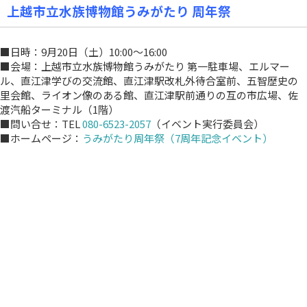
上越市立水族博物館うみがたり 周年祭
■日時：9月20日（土）10:00～16:00
■会場：上越市立水族博物館うみがたり 第一駐車場、エルマー
ル、直江津学びの交流館、直江津駅改札外待合室前、五智歴史の
里会館、ライオン像のある館、直江津駅前通りの互の市広場、佐
渡汽船ターミナル（1階）
■問い合せ：TEL
080-6523-2057
（イベント実行委員会）
■ホームページ：
うみがたり周年祭（7周年記念イベント）