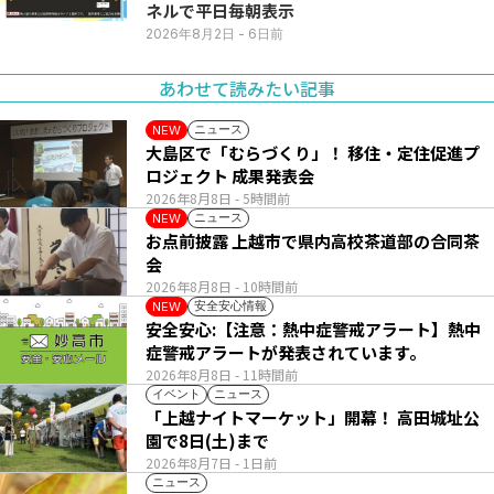
ネルで平日毎朝表示
2026年8月2日
- 6日前
あわせて読みたい記事
ニュース
NEW
大島区で「むらづくり」！ 移住・定住促進プ
ロジェクト 成果発表会
2026年8月8日
- 5時間前
ニュース
NEW
お点前披露 上越市で県内高校茶道部の合同茶
会
2026年8月8日
- 10時間前
安全安心情報
NEW
安全安心:【注意：熱中症警戒アラート】熱中
症警戒アラートが発表されています。
2026年8月8日
- 11時間前
イベント
ニュース
「上越ナイトマーケット」開幕！ 高田城址公
園で8日(土)まで
2026年8月7日
- 1日前
ニュース