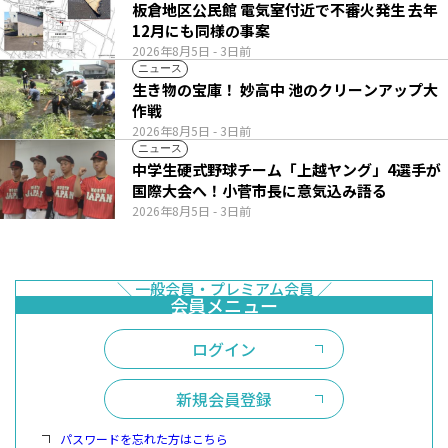
板倉地区公民館 電気室付近で不審火発生 去年
12月にも同様の事案
2026年8月5日
- 3日前
ニュース
生き物の宝庫！ 妙高中 池のクリーンアップ大
作戦
2026年8月5日
- 3日前
ニュース
中学生硬式野球チーム「上越ヤング」4選手が
国際大会へ！小菅市長に意気込み語る
2026年8月5日
- 3日前
ログイン
新規会員登録
パスワードを忘れた方はこちら