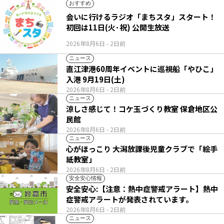
おすすめ
会いに行けるラジオ「まちスタ」スタート！
初回は11日(火･祝) 公開生放送
2026年8月6日
- 2日前
ニュース
直江津港60周年イベントに巡視船「やひこ」
入港 9月19日(土)
2026年8月6日
- 2日前
ニュース
涼しさ感じて！コケ玉づくり教室 保倉地区公
民館
2026年8月6日
- 2日前
ニュース
心がほっこり 大潟放課後児童クラブで「絵手
紙教室」
2026年8月6日
- 2日前
安全安心情報
安全安心:【注意：熱中症警戒アラート】熱中
症警戒アラートが発表されています。
2026年8月6日
- 2日前
ニュース