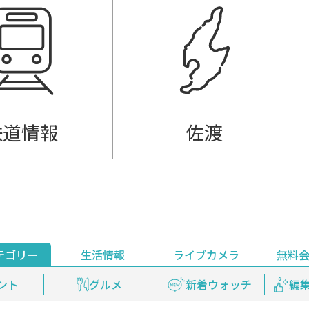
鉄道情報
佐渡
テゴリー
生活情報
ライブカメラ
無料
ント
ライブ配信
安全安心情報
グルメ
見逃し配信
天気
新着ウォッチ
上越妙高百景
プレミアム
編