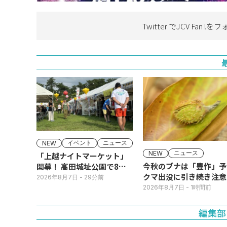
Twitter でJCV Fan !を
フ
イベント
ニュース
NEW
ニュース
NEW
「上越ナイトマーケット」
今秋のブナは「豊作」予
開幕！ 高田城址公園で8日
クマ出没に引き続き注意
(土)まで
2026年8月7日
- 29分前
2026年8月7日
- 1時間前
編集部