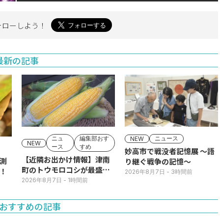
ォローしよう！
最新の記事
ニュ
編集部おす
ニュース
NEW
NEW
ース
すめ
妙高市で戦没者記憶展 ～語
【近隣お出かけ情報】津南
測
り継ぐ戦争の記憶～
町のトウモロコシが最盛
！
2026年8月7日
- 3時間前
期！国道ロードサイドの直
2026年8月7日
- 1時間前
売所は朝から長い列
おすすめの記事