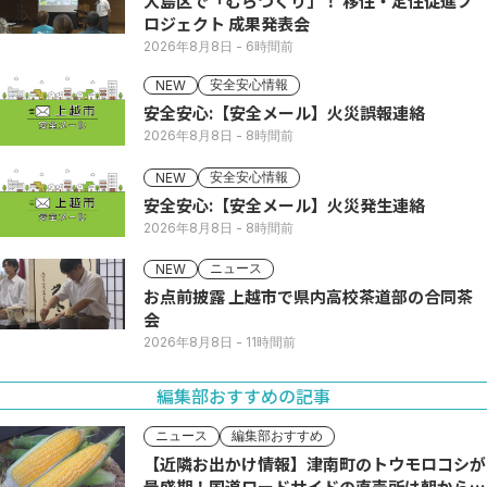
大島区で「むらづくり」！ 移住・定住促進プ
ロジェクト 成果発表会
2026年8月8日
- 6時間前
安全安心情報
NEW
安全安心:【安全メール】火災誤報連絡
2026年8月8日
- 8時間前
安全安心情報
NEW
安全安心:【安全メール】火災発生連絡
2026年8月8日
- 8時間前
ニュース
NEW
お点前披露 上越市で県内高校茶道部の合同茶
会
2026年8月8日
- 11時間前
編集部おすすめの記事
ニュース
編集部おすすめ
【近隣お出かけ情報】津南町のトウモロコシが
最盛期！国道ロードサイドの直売所は朝から長