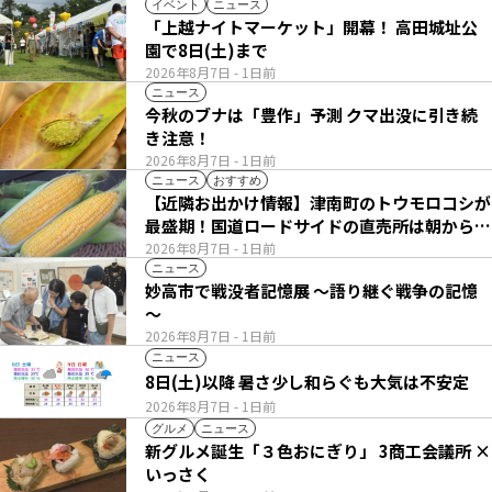
イベント
ニュース
「上越ナイトマーケット」開幕！ 高田城址公
園で8日(土)まで
2026年8月7日
- 1日前
ニュース
今秋のブナは「豊作」予測 クマ出没に引き続
き注意！
2026年8月7日
- 1日前
ニュース
おすすめ
【近隣お出かけ情報】津南町のトウモロコシが
最盛期！国道ロードサイドの直売所は朝から長
い列
2026年8月7日
- 1日前
ニュース
妙高市で戦没者記憶展 ～語り継ぐ戦争の記憶
～
2026年8月7日
- 1日前
ニュース
8日(土)以降 暑さ少し和らぐも大気は不安定
2026年8月7日
- 1日前
グルメ
ニュース
新グルメ誕生「３色おにぎり」 3商工会議所 ×
いっさく