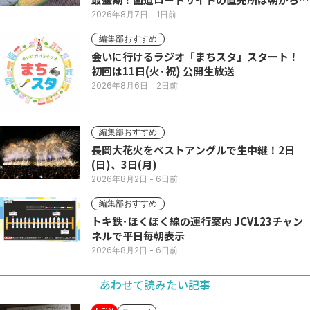
い列
2026年8月7日
- 1日前
編集部おすすめ
会いに行けるラジオ「まちスタ」スタート！
初回は11日(火･祝) 公開生放送
2026年8月6日
- 2日前
編集部おすすめ
長岡大花火をベストアングルで生中継！2日
(日)、3日(月)
2026年8月2日
- 6日前
編集部おすすめ
トキ鉄･ほくほく線の運行案内 JCV123チャン
ネルで平日毎朝表示
2026年8月2日
- 6日前
あわせて読みたい記事