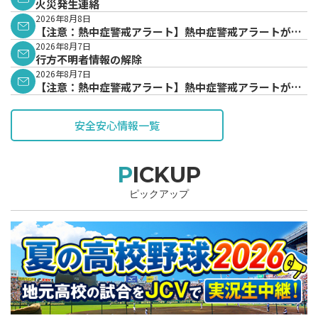
火災発生連絡
2026年8月8日
【注意：熱中症警戒アラート】熱中症警戒アラートが発
表されています。
2026年8月7日
行方不明者情報の解除
2026年8月7日
【注意：熱中症警戒アラート】熱中症警戒アラートが発
表されています。
安全安心情報一覧
PICKUP
ピックアップ