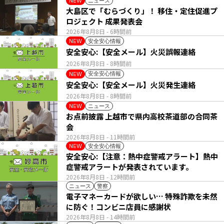
ニュース
NEW
大島区で「むらづくり」！ 移住・定住促進プ
ロジェクト 成果発表会
2026年8月8日
- 6時間前
安全安心情報
NEW
安全安心:【安全メール】火災誤報連絡
2026年8月8日
- 8時間前
安全安心情報
NEW
安全安心:【安全メール】火災発生連絡
2026年8月8日
- 8時間前
ニュース
NEW
お点前披露 上越市で県内高校茶道部の合同茶
会
2026年8月8日
- 11時間前
安全安心情報
NEW
安全安心:【注意：熱中症警戒アラート】熱中
症警戒アラートが発表されています。
2026年8月8日
- 12時間前
ニュース
警察
電子マネーカードが欲しい… 特殊詐欺を未然
に防ぐ！コンビニ店員に感謝状
2026年8月8日
- 14時間前