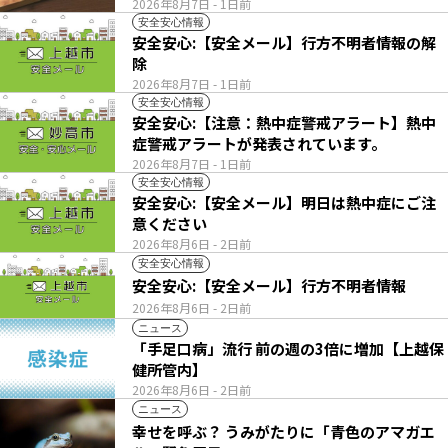
2026年8月7日
- 1日前
安全安心情報
安全安心:【安全メール】行方不明者情報の解
除
2026年8月7日
- 1日前
安全安心情報
安全安心:【注意：熱中症警戒アラート】熱中
症警戒アラートが発表されています。
2026年8月7日
- 1日前
安全安心情報
安全安心:【安全メール】明日は熱中症にご注
意ください
2026年8月6日
- 2日前
安全安心情報
安全安心:【安全メール】行方不明者情報
2026年8月6日
- 2日前
ニュース
「手足口病」流行 前の週の3倍に増加【上越保
健所管内】
2026年8月6日
- 2日前
ニュース
幸せを呼ぶ？ うみがたりに「青色のアマガエ