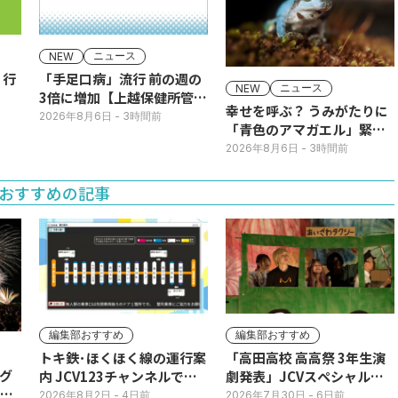
ニュース
NEW
】行
「手足口病」流行 前の週の
ニュース
NEW
3倍に増加【上越保健所管
幸せを呼ぶ？ うみがたりに
内】
2026年8月6日
- 3時間前
「青色のアマガエル」緊急
展示
2026年8月6日
- 3時間前
おすすめの記事
編集部おすすめ
編集部おすすめ
トキ鉄･ほくほく線の運行案
「高田高校 高高祭 3年生演
グ
内 JCV123チャンネルで平
劇発表」JCVスペシャルで
3日
日毎朝表示
放送中！
2026年8月2日
- 4日前
2026年7月30日
- 6日前