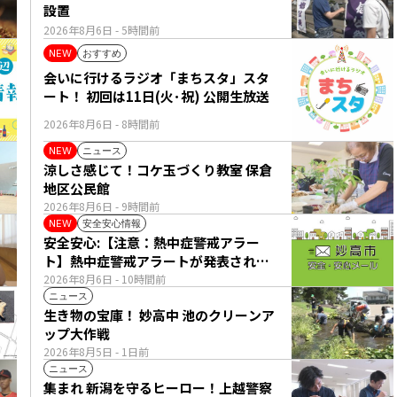
設置
2026年8月6日
- 5時間前
おすすめ
NEW
会いに行けるラジオ「まちスタ」スタ
ート！ 初回は11日(火･祝) 公開生放送
2026年8月6日
- 8時間前
ニュース
NEW
涼しさ感じて！コケ玉づくり教室 保倉
地区公民館
2026年8月6日
- 9時間前
安全安心情報
NEW
安全安心:【注意：熱中症警戒アラー
ト】熱中症警戒アラートが発表されて
います。
2026年8月6日
- 10時間前
ニュース
生き物の宝庫！ 妙高中 池のクリーンア
ップ大作戦
2026年8月5日
- 1日前
ニュース
集まれ 新潟を守るヒーロー！上越警察