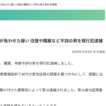
が負わせた疑い 住居や職業など不詳の男を現行犯逮捕
が負わせた疑い 住居や職業など不詳の男を現行犯逮捕
2025年12月4日 15:14更新
居、職業、年齢不詳の男を現行犯逮捕しました。
の商業施設前で40代の男性店員の顔面を鷲づかみにして、顔面に出
駆け付けた警察官によって男は逮捕されました。男は身分証明書
と容疑を認めているということです。