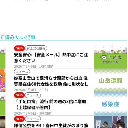
て読みたい記事
安全安心情報
NEW
安全安心:【安全メール】熱中症にご注
意ください
2026年8月6日
- 10時間前
ニュース
妙高山登山で足滑らせ頭部から出血 滋
賀県在住60代女性を救助 命に別状なし
2026年8月4日
- 2日前
ニュース
NEW
「手足口病」流行 前の週の3倍に増加
【上越保健所管内】
2026年8月6日
- 3時間前
ニュース
NEW
謙信公祭をPR！春日中生徒がのぼり旗