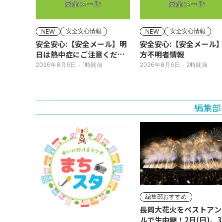
安全安心情報
安全安心情報
NEW
NEW
安全安心:【安全メール】明
安全安心:【安全メール
日は熱中症にご注意くださ
方不明者情報
い
2026年8月6日
- 1時間前
2026年8月6日
- 2時間前
編集部
編集部おすすめ
長岡大花火をベストアン
ルで生中継！2日(日)、