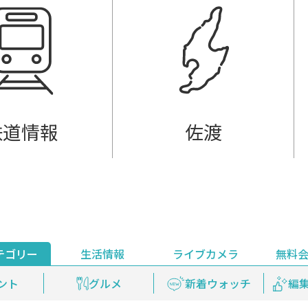
鉄道情報
佐渡
テゴリー
生活情報
ライブカメラ
無料
ント
ライブ配信
安全安心情報
グルメ
見逃し配信
天気
新着ウォッチ
上越妙高百景
プレミアム
編