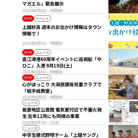
マガエル」緊急展示
2026年8月6日
- 3時間前
イベント
NEW
上越妙高 週末のお出かけ情報はタウン
情報で！
2026年8月6日
- 7時間前
ニュース
NEW
直江津港60周年イベントに巡視船「や
ひこ」入港 9月19日(土)
2026年8月6日
- 9時間前
ニュース
NEW
心がほっこり 大潟放課後児童クラブで
「絵手紙教室」
2026年8月6日
- 9時間前
ニュース
板倉地区公民館 電気室付近で不審火発
生 去年12月にも同様の事案
2026年8月5日
- 1日前
ニュース
中学生硬式野球チーム「上越ヤング」