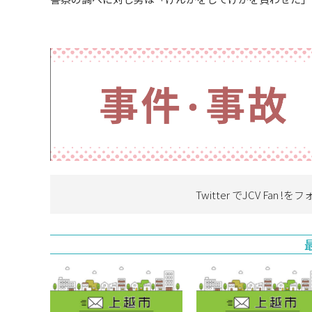
Twitter でJCV Fan !を
フ