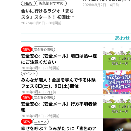
編集部おすすめ
NEW
(月)
2026年8月2日
- 4日前
会いに行けるラジオ「まち
スタ」スタート！ 初回は11
日(火･祝) 公開生放送
2026年8月6日
- 8時間前
あわせ
安全安心情報
NEW
安全安心:【安全メール】明日は熱中症
にご注意ください
2026年8月6日
- 1時間前
イベント
みんなが職人！金属を学んで作る体験
フェス 8日(土)、9日(土)開催
2026年8月4日
- 2日前
安全安心情報
NEW
安全安心:【安全メール】行方不明者情
報
2026年8月6日
- 2時間前
ニュース
NEW
幸せを呼ぶ？ うみがたりに「青色のア