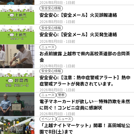
2026年8月8日
- 1日前
安全安心情報
安全安心:【安全メール】火災誤報連絡
2026年8月8日
- 1日前
安全安心情報
安全安心:【安全メール】火災発生連絡
2026年8月8日
- 1日前
ニュース
お点前披露 上越市で県内高校茶道部の合同茶
会
2026年8月8日
- 1日前
安全安心情報
安全安心:【注意：熱中症警戒アラート】熱中
症警戒アラートが発表されています。
2026年8月8日
- 1日前
ニュース
警察
電子マネーカードが欲しい… 特殊詐欺を未然
に防ぐ！コンビニ店員に感謝状
2026年8月8日
- 1日前
イベント
ニュース
「上越ナイトマーケット」開幕！ 高田城址公
園で8日(土)まで