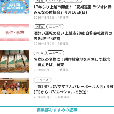
イベント
ニュース
NEW
17年ぶり上越市開催！「夏期巡回 ラジオ体操･
みんなの体操会」今月16日(日)
2026年8月9日
- 4時間前
ニュース
NEW
酒酔い運転の疑い 上越市28歳 自称会社役員の
男を現行犯逮捕
2026年8月9日
- 7時間前
ニュース
NEW
名立区の名物に！耕作放棄地を再生して栽培
「灘立そば」発売
2026年8月9日
- 8時間前
ニュース
「第14回 JCVママさんバレーボール大会」9日
(日)からJCVスペシャルで放送！
2026年8月9日
- 12時間前
編集部おすすめの記事