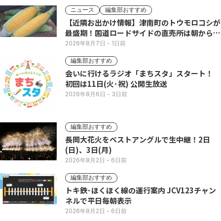
ニュース
編集部おすすめ
【近隣お出かけ情報】津南町のトウモロコシが
最盛期！国道ロードサイドの直売所は朝から長
い列
2026年8月7日
- 1日前
編集部おすすめ
会いに行けるラジオ「まちスタ」スタート！
初回は11日(火･祝) 公開生放送
2026年8月6日
- 3日前
編集部おすすめ
長岡大花火をベストアングルで生中継！2日
(日)、3日(月)
2026年8月2日
- 6日前
編集部おすすめ
トキ鉄･ほくほく線の運行案内 JCV123チャン
ネルで平日毎朝表示
2026年8月2日
- 6日前