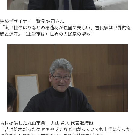
建築デザイナー 鷲見 健司さん
「太い柱やはりなどの構造材が強固で美しい。古民家は世界的な
建設遺産。（上越市は）世界の古民家の聖地」
古材提供した丸山事業 丸山 勇人 代表取締役
「昔は雑木だったケヤキやブナなど曲がっていても上手に使った。