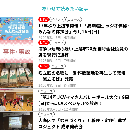
あわせて読みたい記事
イベント
ニュース
NEW
17年ぶり上越市開催！「夏期巡回 ラジオ体操･
みんなの体操会」今月16日(日)
2026年8月9日
- 4時間前
ニュース
NEW
酒酔い運転の疑い 上越市28歳 自称会社役員の
男を現行犯逮捕
2026年8月9日
- 7時間前
ニュース
NEW
名立区の名物に！耕作放棄地を再生して栽培
「灘立そば」発売
2026年8月9日
- 8時間前
ニュース
「第14回 JCVママさんバレーボール大会」9日
(日)からJCVスペシャルで放送！
2026年8月9日
- 12時間前
ニュース
大島区で「むらづくり」！ 移住・定住促進プ
ロジェクト 成果発表会