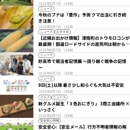
2026年8月7日
- 1日前
ニュース
今秋のブナは「豊作」予測 クマ出没に引き続
き注意！
2026年8月7日
- 1日前
ニュース
おすすめ
【近隣お出かけ情報】津南町のトウモロコシが
最盛期！国道ロードサイドの直売所は朝から長
い列
2026年8月7日
- 1日前
ニュース
妙高市で戦没者記憶展 ～語り継ぐ戦争の記憶
～
2026年8月7日
- 2日前
ニュース
8日(土)以降 暑さ少し和らぐも大気は不安定
2026年8月7日
- 2日前
グルメ
ニュース
新グルメ誕生「３色おにぎり」 3商工会議所 ×
いっさく
2026年8月7日
- 2日前
安全安心情報
安全安心:【安全メール】行方不明者情報の解