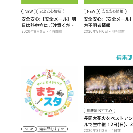
安全安心情報
安全安心情報
NEW
NEW
安全安心:【安全メール】明
安全安心:【安全メール
日は熱中症にご注意くださ
方不明者情報
い
2026年8月6日
- 4時間前
2026年8月6日
- 4時間前
編集部
編集部おすすめ
長岡大花火をベストアン
ルで生中継！2日(日)、
編集部おすすめ
NEW
(月)
2026年8月2日
- 4日前