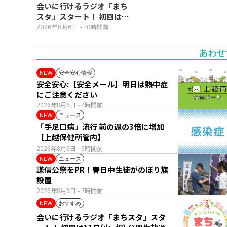
会いに行けるラジオ「まち
スタ」スタート！ 初回は11
日(火･祝) 公開生放送
2026年8月6日
- 10時間前
あわせ
安全安心情報
NEW
安全安心:【安全メール】明日は熱中症
にご注意ください
2026年8月6日
- 4時間前
ニュース
NEW
「手足口病」流行 前の週の3倍に増加
【上越保健所管内】
2026年8月6日
- 6時間前
ニュース
NEW
謙信公祭をPR！春日中生徒がのぼり旗
設置
2026年8月6日
- 7時間前
おすすめ
NEW
会いに行けるラジオ「まちスタ」スタ