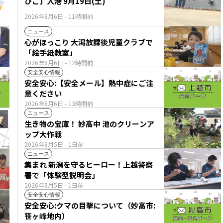
ひこ」入港 9月19日(土)
2026年8月6日
- 11時間前
ニュース
心がほっこり 大潟放課後児童クラブで
「絵手紙教室」
2026年8月6日
- 12時間前
安全安心情報
安全安心:【安全メール】熱中症にご注
意ください
2026年8月6日
- 13時間前
ニュース
生き物の宝庫！ 妙高中 池のクリーンア
ップ大作戦
2026年8月5日
- 1日前
ニュース
集まれ 新潟を守るヒーロー！上越警察
署で「体験型説明会」
2026年8月5日
- 1日前
安全安心情報
安全安心:クマの目撃について（妙高市:
笹ヶ峰地内）