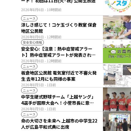
ート！ 初回は11日(火･祝) 公開生放送
2026年8月6日
- 10時間前
ニュース
涼しさ感じて！コケ玉づくり教室 保倉
地区公民館
2026年8月6日
- 12時間前
安全安心情報
安全安心:【注意：熱中症警戒アラー
ト】熱中症警戒アラートが発表されて
います。
2026年8月6日
- 12時間前
ニュース
板倉地区公民館 電気室付近で不審火発
生 去年12月にも同様の事案
2026年8月5日
- 1日前
ニュース
中学生硬式野球チーム「上越ヤング」
4選手が国際大会へ！小菅市長に意気
込み語る
2026年8月5日
- 1日前
ニュース
命の大切さを未来へ 上越市の中学生22
人が広島平和式典に出席