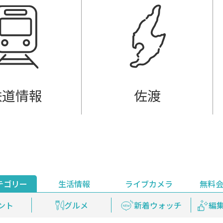
鉄道情報
佐渡
テゴリー
生活情報
ライブカメラ
無料
ント
ライブ配信
安全安心情報
グルメ
見逃し配信
天気
新着ウォッチ
上越妙高百景
プレミアム
編