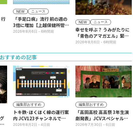
ニュース
NEW
】行
「手足口病」流行 前の週の
ニュース
NEW
3倍に増加【上越保健所管
幸せを呼ぶ？ うみがたりに
内】
2026年8月6日
- 6時間前
「青色のアマガエル」緊急
展示
2026年8月6日
- 6時間前
おすすめの記事
編集部おすすめ
編集部おすすめ
トキ鉄･ほくほく線の運行案
「高田高校 高高祭 3年生演
グ
内 JCV123チャンネルで平
劇発表」JCVスペシャルで
3日
日毎朝表示
放送中！
2026年8月2日
- 4日前
2026年7月30日
- 6日前