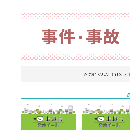
Twitter でJCV Fan !を
フ