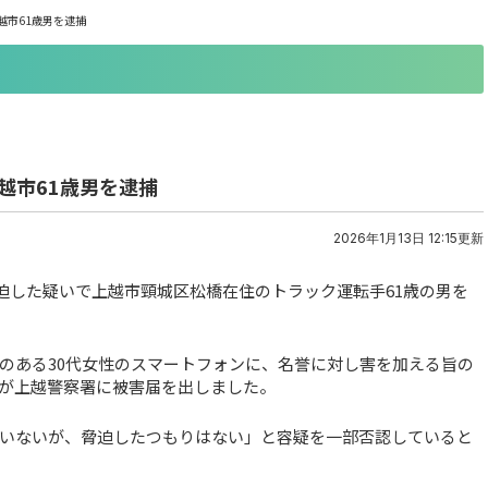
越市61歳男を逮捕
越市61歳男を逮捕
2026年1月13日 12:15更新
脅迫した疑いで上越市頸城区松橋在住のトラック運転手61歳の男を
識のある30代女性のスマートフォンに、名誉に対し害を加える旨の
が上越警察署に被害届を出しました。
いないが、脅迫したつもりはない」と容疑を一部否認していると