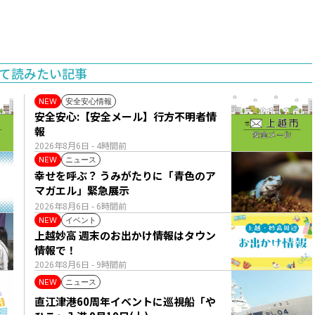
て読みたい記事
安全安心情報
NEW
安全安心:【安全メール】行方不明者情
報
2026年8月6日
- 4時間前
ニュース
NEW
幸せを呼ぶ？ うみがたりに「青色のア
マガエル」緊急展示
2026年8月6日
- 6時間前
イベント
NEW
上越妙高 週末のお出かけ情報はタウン
情報で！
2026年8月6日
- 9時間前
ニュース
NEW
直江津港60周年イベントに巡視船「や