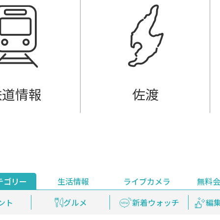
鉄道情報
佐渡
テゴリー
生活情報
ライブカメラ
無料
ント
ライブ配信
安全安心情報
グルメ
見逃し配信
天気
新着ウォッチ
上越妙高百景
プレミアム
編