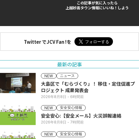
この記事が気に入ったら
上越妙高タウン情報にいいね！しよう
Twitter でJCV Fan !を
最新の記事
ニュース
NEW
大島区で「むらづくり」！ 移住・定住促進プ
ロジェクト 成果発表会
2026年8月8日
- 6時間前
安全安心情報
NEW
安全安心:【安全メール】火災誤報連絡
2026年8月8日
- 7時間前
安全安心情報
NEW