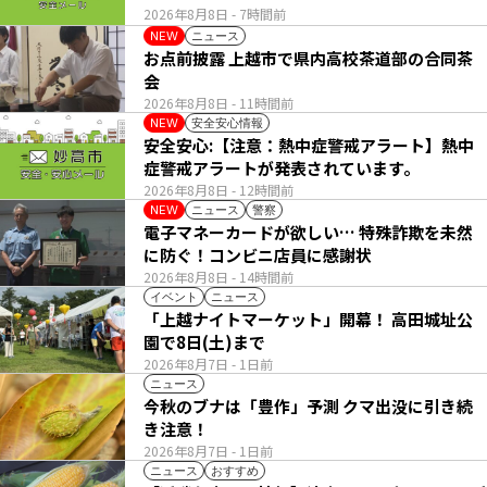
2026年8月8日
- 7時間前
ニュース
NEW
お点前披露 上越市で県内高校茶道部の合同茶
会
2026年8月8日
- 11時間前
安全安心情報
NEW
安全安心:【注意：熱中症警戒アラート】熱中
症警戒アラートが発表されています。
2026年8月8日
- 12時間前
ニュース
警察
NEW
電子マネーカードが欲しい… 特殊詐欺を未然
に防ぐ！コンビニ店員に感謝状
2026年8月8日
- 14時間前
イベント
ニュース
「上越ナイトマーケット」開幕！ 高田城址公
園で8日(土)まで
2026年8月7日
- 1日前
ニュース
今秋のブナは「豊作」予測 クマ出没に引き続
き注意！
2026年8月7日
- 1日前
ニュース
おすすめ