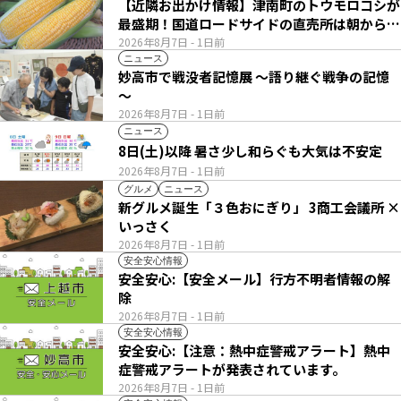
【近隣お出かけ情報】津南町のトウモロコシが
最盛期！国道ロードサイドの直売所は朝から長
い列
2026年8月7日
- 1日前
ニュース
妙高市で戦没者記憶展 ～語り継ぐ戦争の記憶
～
2026年8月7日
- 1日前
ニュース
8日(土)以降 暑さ少し和らぐも大気は不安定
2026年8月7日
- 1日前
グルメ
ニュース
新グルメ誕生「３色おにぎり」 3商工会議所 ×
いっさく
2026年8月7日
- 1日前
安全安心情報
安全安心:【安全メール】行方不明者情報の解
除
2026年8月7日
- 1日前
安全安心情報
安全安心:【注意：熱中症警戒アラート】熱中
症警戒アラートが発表されています。
2026年8月7日
- 1日前