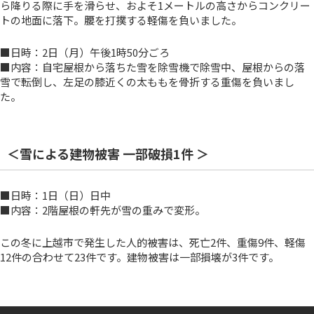
ら降りる際に手を滑らせ、およそ1メートルの高さからコンクリー
トの地面に落下。腰を打撲する軽傷を負いました。
■日時：2日（月）午後1時50分ごろ
■内容：自宅屋根から落ちた雪を除雪機で除雪中、屋根からの落
雪で転倒し、左足の膝近くの太ももを骨折する重傷を負いまし
た。
＜雪による建物被害 一部破損1件 ＞
■日時：1日（日）日中
■内容：2階屋根の軒先が雪の重みで変形。
この冬に上越市で発生した人的被害は、死亡2件、重傷9件、軽傷
12件の合わせて23件です。建物被害は一部損壊が3件です。