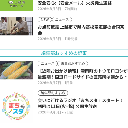
安全安心:【安全メール】火災発生連絡
2026年8月8日
- 7時間前
ニュース
NEW
お点前披露 上越市で県内高校茶道部の合同茶
会
2026年8月8日
- 11時間前
編集部おすすめの記事
ニュース
編集部おすすめ
【近隣お出かけ情報】津南町のトウモロコシが
最盛期！国道ロードサイドの直売所は朝から長
い列
2026年8月7日
- 1日前
編集部おすすめ
会いに行けるラジオ「まちスタ」スタート！
初回は11日(火･祝) 公開生放送
2026年8月6日
- 2日前