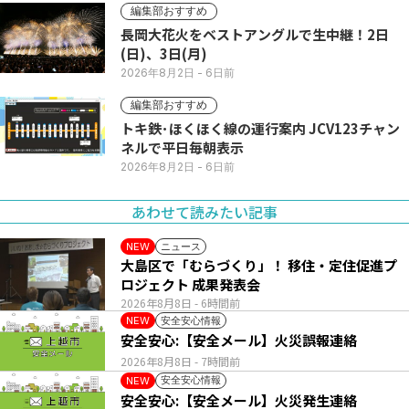
編集部おすすめ
長岡大花火をベストアングルで生中継！2日
(日)、3日(月)
2026年8月2日
- 6日前
編集部おすすめ
トキ鉄･ほくほく線の運行案内 JCV123チャン
ネルで平日毎朝表示
2026年8月2日
- 6日前
あわせて読みたい記事
ニュース
NEW
大島区で「むらづくり」！ 移住・定住促進プ
ロジェクト 成果発表会
2026年8月8日
- 6時間前
安全安心情報
NEW
安全安心:【安全メール】火災誤報連絡
2026年8月8日
- 7時間前
安全安心情報
NEW
安全安心:【安全メール】火災発生連絡