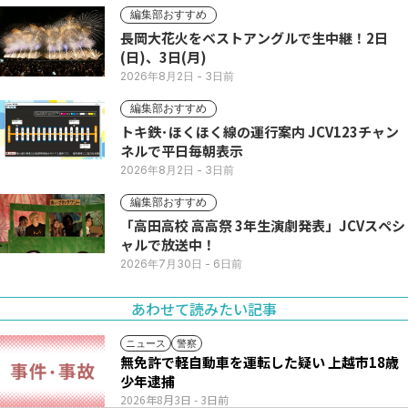
編集部おすすめ
長岡大花火をベストアングルで生中継！2日
(日)、3日(月)
2026年8月2日
- 3日前
編集部おすすめ
トキ鉄･ほくほく線の運行案内 JCV123チャン
ネルで平日毎朝表示
2026年8月2日
- 3日前
編集部おすすめ
「高田高校 高高祭 3年生演劇発表」JCVスペシ
ャルで放送中！
2026年7月30日
- 6日前
あわせて読みたい記事
ニュース
警察
無免許で軽自動車を運転した疑い 上越市18歳
少年逮捕
2026年8月3日
- 3日前