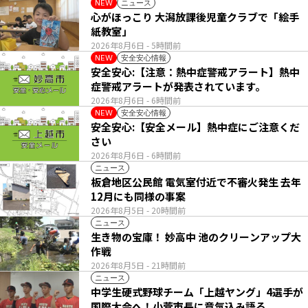
ニュース
NEW
心がほっこり 大潟放課後児童クラブで「絵手
紙教室」
2026年8月6日
- 5時間前
安全安心情報
NEW
安全安心:【注意：熱中症警戒アラート】熱中
症警戒アラートが発表されています。
2026年8月6日
- 6時間前
安全安心情報
NEW
安全安心:【安全メール】熱中症にご注意くだ
さい
2026年8月6日
- 6時間前
ニュース
板倉地区公民館 電気室付近で不審火発生 去年
12月にも同様の事案
2026年8月5日
- 20時間前
ニュース
生き物の宝庫！ 妙高中 池のクリーンアップ大
作戦
2026年8月5日
- 21時間前
ニュース
中学生硬式野球チーム「上越ヤング」4選手が
国際大会へ！小菅市長に意気込み語る