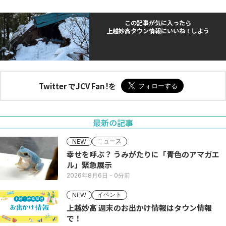
この記事が気に入ったら
上越妙高タウン情報にいいね！しよう
Twitter でJCV Fan !を
最新の記事
ニュース
NEW
幸せを呼ぶ？ うみがたりに「青色のアマガエ
ル」緊急展示
2026年8月6日
- 0分前
イベント
NEW
上越妙高 週末のお出かけ情報はタウン情報
で！