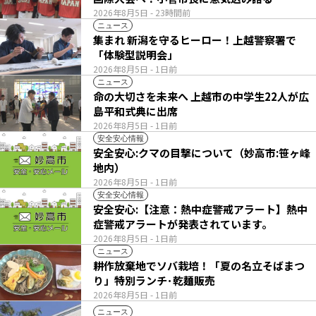
2026年8月5日
- 23時間前
ニュース
集まれ 新潟を守るヒーロー！上越警察署で
「体験型説明会」
2026年8月5日
- 1日前
ニュース
命の大切さを未来へ 上越市の中学生22人が広
島平和式典に出席
2026年8月5日
- 1日前
安全安心情報
安全安心:クマの目撃について（妙高市:笹ヶ峰
地内）
2026年8月5日
- 1日前
安全安心情報
安全安心:【注意：熱中症警戒アラート】熱中
症警戒アラートが発表されています。
2026年8月5日
- 1日前
ニュース
耕作放棄地でソバ栽培！「夏の名立そばまつ
り」特別ランチ･乾麺販売
2026年8月5日
- 1日前
ニュース