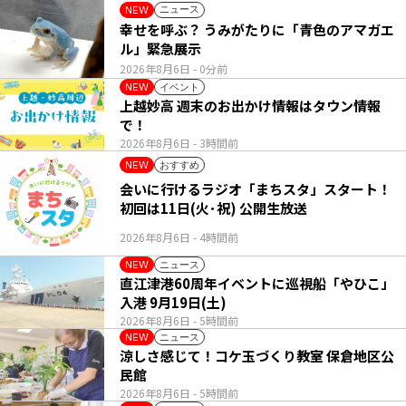
ニュース
NEW
幸せを呼ぶ？ うみがたりに「青色のアマガエ
ル」緊急展示
2026年8月6日
- 0分前
イベント
NEW
上越妙高 週末のお出かけ情報はタウン情報
で！
2026年8月6日
- 3時間前
おすすめ
NEW
会いに行けるラジオ「まちスタ」スタート！
初回は11日(火･祝) 公開生放送
2026年8月6日
- 4時間前
ニュース
NEW
直江津港60周年イベントに巡視船「やひこ」
入港 9月19日(土)
2026年8月6日
- 5時間前
ニュース
NEW
涼しさ感じて！コケ玉づくり教室 保倉地区公
民館
2026年8月6日
- 5時間前