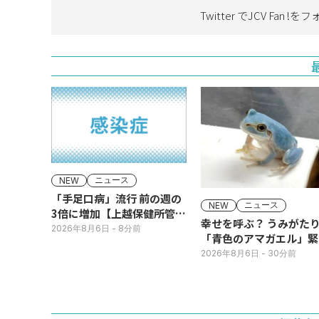
Twitter でJCV Fan !を
フ
ニュース
NEW
「手足口病」流行 前の週の
ニュース
NEW
3倍に増加【上越保健所管
幸せを呼ぶ？ うみがた
内】
2026年8月6日
- 8分前
「青色のアマガエル」緊
展示
2026年8月6日
- 30分前