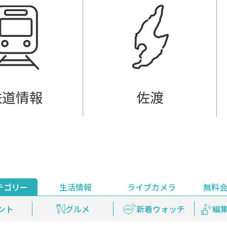
鉄道情報
佐渡
テゴリー
生活情報
ライブカメラ
無料
ント
ライブ配信
安全安心情報
グルメ
見逃し配信
天気
新着ウォッチ
上越妙高百景
プレミアム
編