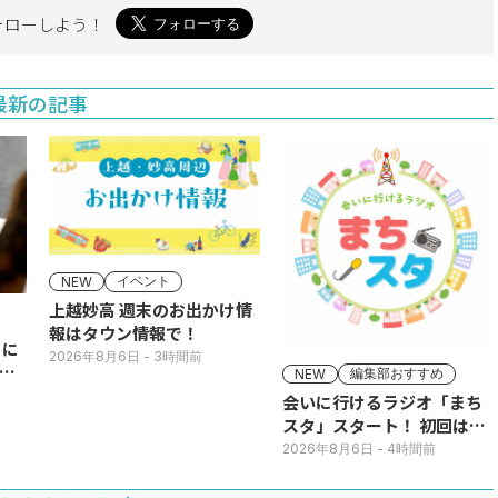
ォローしよう！
最新の記事
イベント
NEW
上越妙高 週末のお出かけ情
報はタウン情報で！
りに
2026年8月6日
- 3時間前
急
編集部おすすめ
NEW
会いに行けるラジオ「まち
スタ」スタート！ 初回は11
日(火･祝) 公開生放送
2026年8月6日
- 4時間前