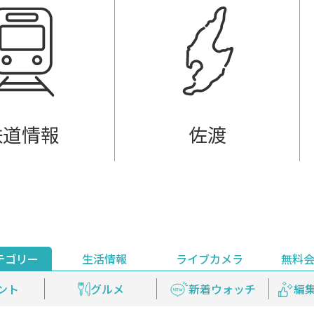
鉄道情報
佐渡
テゴリー
生活情報
ライブカメラ
無料
ント
ライブ配信
安全安心情報
グルメ
見逃し配信
天気
新着ウォッチ
上越妙高百景
プレミアム
編