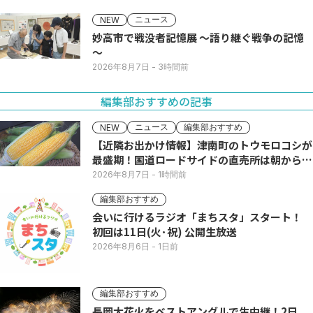
ニュース
NEW
妙高市で戦没者記憶展 ～語り継ぐ戦争の記憶
～
2026年8月7日
- 3時間前
編集部おすすめの記事
ニュース
編集部おすすめ
NEW
【近隣お出かけ情報】津南町のトウモロコシが
最盛期！国道ロードサイドの直売所は朝から長
い列
2026年8月7日
- 1時間前
編集部おすすめ
会いに行けるラジオ「まちスタ」スタート！
初回は11日(火･祝) 公開生放送
2026年8月6日
- 1日前
編集部おすすめ
長岡大花火をベストアングルで生中継！2日