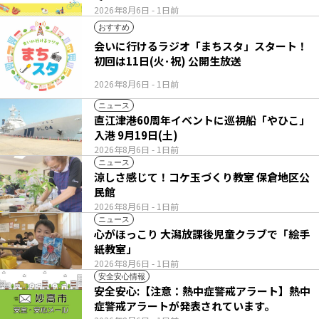
2026年8月6日
- 1日前
おすすめ
会いに行けるラジオ「まちスタ」スタート！
初回は11日(火･祝) 公開生放送
2026年8月6日
- 1日前
ニュース
直江津港60周年イベントに巡視船「やひこ」
入港 9月19日(土)
2026年8月6日
- 1日前
ニュース
涼しさ感じて！コケ玉づくり教室 保倉地区公
民館
2026年8月6日
- 1日前
ニュース
心がほっこり 大潟放課後児童クラブで「絵手
紙教室」
2026年8月6日
- 1日前
安全安心情報
安全安心:【注意：熱中症警戒アラート】熱中
症警戒アラートが発表されています。