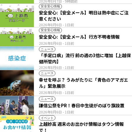
2026年8月7日
- 9時間前
安全安心情報
安全安心:【安全メール】明日は熱中症にご注
意ください
2026年8月6日
- 1日前
安全安心情報
安全安心:【安全メール】行方不明者情報
2026年8月6日
- 1日前
ニュース
「手足口病」流行 前の週の3倍に増加【上越保
健所管内】
2026年8月6日
- 1日前
ニュース
幸せを呼ぶ？ うみがたりに「青色のアマガエ
ル」緊急展示
2026年8月6日
- 1日前
ニュース
謙信公祭をPR！春日中生徒がのぼり旗設置
2026年8月6日
- 1日前
イベント
上越妙高 週末のお出かけ情報はタウン情報
で！