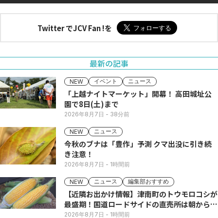
Twitter でJCV Fan !を
最新の記事
イベント
ニュース
NEW
「上越ナイトマーケット」開幕！ 高田城址公
園で8日(土)まで
2026年8月7日
- 38分前
ニュース
NEW
今秋のブナは「豊作」予測 クマ出没に引き続
き注意！
2026年8月7日
- 1時間前
ニュース
編集部おすすめ
NEW
【近隣お出かけ情報】津南町のトウモロコシが
最盛期！国道ロードサイドの直売所は朝から長
い列
2026年8月7日
- 1時間前