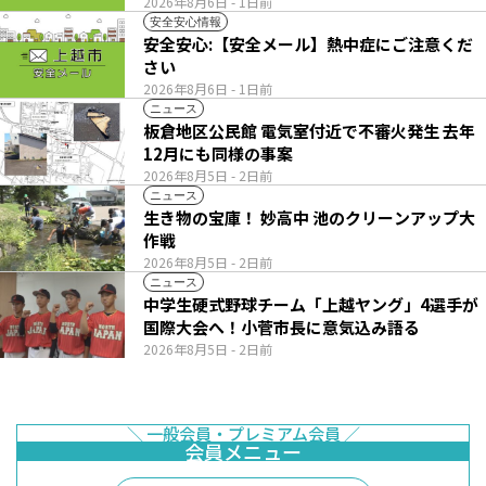
2026年8月6日
- 1日前
安全安心情報
安全安心:【安全メール】熱中症にご注意くだ
さい
2026年8月6日
- 1日前
ニュース
板倉地区公民館 電気室付近で不審火発生 去年
12月にも同様の事案
2026年8月5日
- 2日前
ニュース
生き物の宝庫！ 妙高中 池のクリーンアップ大
作戦
2026年8月5日
- 2日前
ニュース
中学生硬式野球チーム「上越ヤング」4選手が
国際大会へ！小菅市長に意気込み語る
2026年8月5日
- 2日前