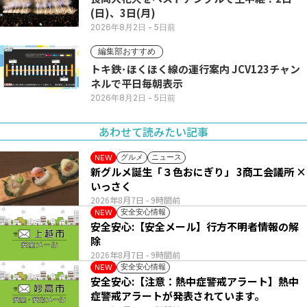
(日)、3日(月)
2026年8月2日
- 5日前
編集部おすすめ
トキ鉄･ほくほく線の運行案内 JCV123チャン
ネルで平日毎朝表示
2026年8月2日
- 5日前
あわせて読みたい記事
グルメ
ニュース
NEW
新グルメ誕生「３色おにぎり」 3商工会議所 ×
いっさく
2026年8月7日
- 9時間前
安全安心情報
NEW
安全安心:【安全メール】行方不明者情報の解
除
2026年8月7日
- 9時間前
安全安心情報
NEW
安全安心:【注意：熱中症警戒アラート】熱中
症警戒アラートが発表されています。