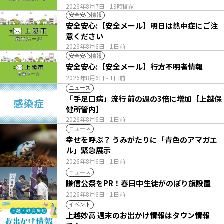
2026年8月7日
- 19時間前
安全安心情報
安全安心:【安全メール】明日は熱中症にご注
意ください
2026年8月6日
- 1日前
安全安心情報
安全安心:【安全メール】行方不明者情報
2026年8月6日
- 1日前
ニュース
「手足口病」流行 前の週の3倍に増加【上越保
健所管内】
2026年8月6日
- 1日前
ニュース
幸せを呼ぶ？ うみがたりに「青色のアマガエ
ル」緊急展示
2026年8月6日
- 1日前
ニュース
謙信公祭をPR！春日中生徒がのぼり旗設置
2026年8月6日
- 1日前
イベント
上越妙高 週末のお出かけ情報はタウン情報