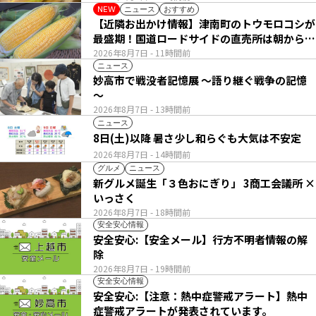
ニュース
おすすめ
NEW
【近隣お出かけ情報】津南町のトウモロコシが
最盛期！国道ロードサイドの直売所は朝から長
い列
2026年8月7日
- 11時間前
ニュース
妙高市で戦没者記憶展 ～語り継ぐ戦争の記憶
～
2026年8月7日
- 13時間前
ニュース
8日(土)以降 暑さ少し和らぐも大気は不安定
2026年8月7日
- 14時間前
グルメ
ニュース
新グルメ誕生「３色おにぎり」 3商工会議所 ×
いっさく
2026年8月7日
- 18時間前
安全安心情報
安全安心:【安全メール】行方不明者情報の解
除
2026年8月7日
- 19時間前
安全安心情報
安全安心:【注意：熱中症警戒アラート】熱中
症警戒アラートが発表されています。