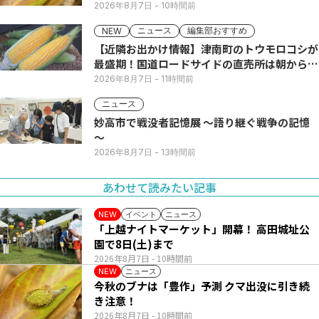
2026年8月7日
- 10時間前
ニュース
編集部おすすめ
NEW
【近隣お出かけ情報】津南町のトウモロコシが
最盛期！国道ロードサイドの直売所は朝から長
い列
2026年8月7日
- 11時間前
ニュース
妙高市で戦没者記憶展 ～語り継ぐ戦争の記憶
～
2026年8月7日
- 13時間前
あわせて読みたい記事
イベント
ニュース
NEW
「上越ナイトマーケット」開幕！ 高田城址公
園で8日(土)まで
2026年8月7日
- 10時間前
ニュース
NEW
今秋のブナは「豊作」予測 クマ出没に引き続
き注意！
2026年8月7日
- 10時間前