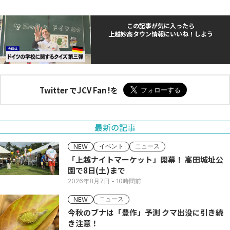
この記事が気に入ったら
上越妙高タウン情報にいいね！しよう
Twitter でJCV Fan !を
最新の記事
イベント
ニュース
NEW
「上越ナイトマーケット」開幕！ 高田城址公
園で8日(土)まで
2026年8月7日
- 10時間前
ニュース
NEW
今秋のブナは「豊作」予測 クマ出没に引き続
き注意！