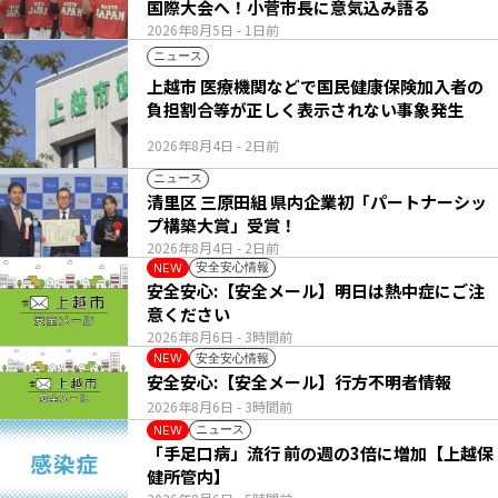
国際大会へ！小菅市長に意気込み語る
2026年8月5日
- 1日前
ニュース
上越市 医療機関などで国民健康保険加入者の
負担割合等が正しく表示されない事象発生
2026年8月4日
- 2日前
ニュース
清里区 三原田組 県内企業初「パートナーシッ
プ構築大賞」受賞！
2026年8月4日
- 2日前
安全安心情報
NEW
安全安心:【安全メール】明日は熱中症にご注
意ください
2026年8月6日
- 3時間前
安全安心情報
NEW
安全安心:【安全メール】行方不明者情報
2026年8月6日
- 3時間前
ニュース
NEW
「手足口病」流行 前の週の3倍に増加【上越保
健所管内】