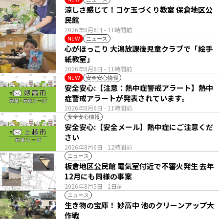
涼しさ感じて！コケ玉づくり教室 保倉地区公
民館
2026年8月6日
- 11時間前
ニュース
NEW
心がほっこり 大潟放課後児童クラブで「絵手
紙教室」
2026年8月6日
- 11時間前
安全安心情報
NEW
安全安心:【注意：熱中症警戒アラート】熱中
症警戒アラートが発表されています。
2026年8月6日
- 11時間前
安全安心情報
安全安心:【安全メール】熱中症にご注意くだ
さい
2026年8月6日
- 12時間前
ニュース
板倉地区公民館 電気室付近で不審火発生 去年
12月にも同様の事案
2026年8月5日
- 1日前
ニュース
生き物の宝庫！ 妙高中 池のクリーンアップ大
作戦