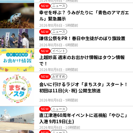
2026年8月6日
- 5時間前
ニュース
NEW
幸せを呼ぶ？ うみがたりに「青色のアマガエ
ル」緊急展示
2026年8月6日
- 5時間前
ニュース
NEW
謙信公祭をPR！春日中生徒がのぼり旗設置
2026年8月6日
- 6時間前
イベント
NEW
上越妙高 週末のお出かけ情報はタウン情報
で！
2026年8月6日
- 8時間前
おすすめ
NEW
会いに行けるラジオ「まちスタ」スタート！
初回は11日(火･祝) 公開生放送
2026年8月6日
- 9時間前
ニュース
NEW
直江津港60周年イベントに巡視船「やひこ」
入港 9月19日(土)
2026年8月6日
- 10時間前
ニュース
NEW