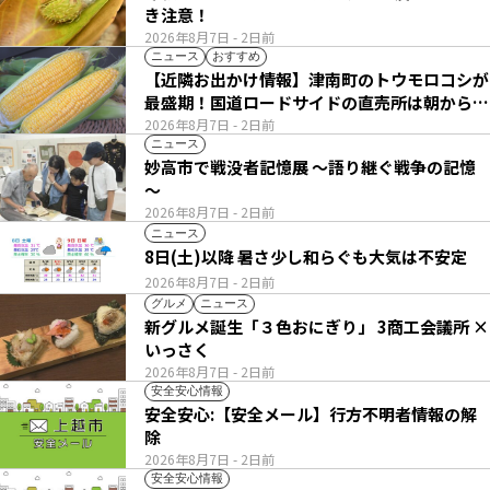
き注意！
2026年8月7日
- 2日前
ニュース
おすすめ
【近隣お出かけ情報】津南町のトウモロコシが
最盛期！国道ロードサイドの直売所は朝から長
い列
2026年8月7日
- 2日前
ニュース
妙高市で戦没者記憶展 ～語り継ぐ戦争の記憶
～
2026年8月7日
- 2日前
ニュース
8日(土)以降 暑さ少し和らぐも大気は不安定
2026年8月7日
- 2日前
グルメ
ニュース
新グルメ誕生「３色おにぎり」 3商工会議所 ×
いっさく
2026年8月7日
- 2日前
安全安心情報
安全安心:【安全メール】行方不明者情報の解
除
2026年8月7日
- 2日前
安全安心情報