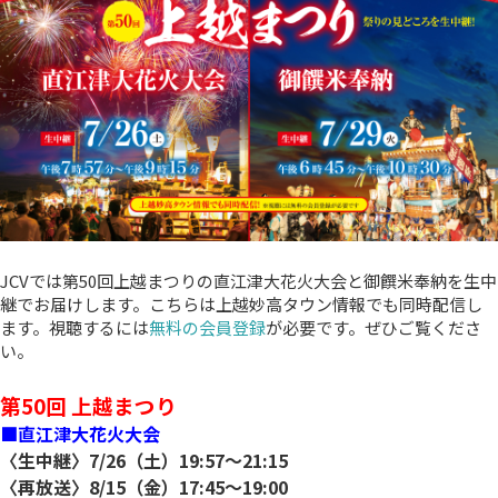
JCVでは第50回上越まつりの直江津大花火大会と御饌米奉納を生中
継でお届けします。こちらは上越妙高タウン情報でも同時配信し
ます。視聴するには
無料の会員登録
が必要です。ぜひご覧くださ
い。
第50回 上越まつり
■直江津大花火大会
〈生中継〉7/26（土）19:57～21:15
〈再放送〉8/15（金）17:45～19:00