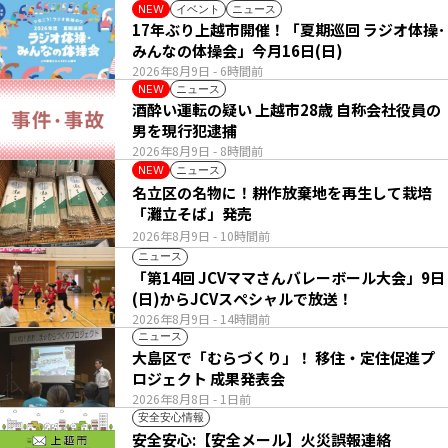
イベント
ニュース
NEW
17年ぶり上越市開催！「夏期巡回 ラジオ体操･
みんなの体操会」今月16日(日)
2026年8月9日
- 6時間前
ニュース
NEW
酒酔い運転の疑い 上越市28歳 自称会社役員の
男を現行犯逮捕
2026年8月9日
- 8時間前
ニュース
NEW
名立区の名物に！耕作放棄地を再生して栽培
「灘立そば」発売
2026年8月9日
- 10時間前
ニュース
「第14回 JCVママさんバレーボール大会」9日
(日)からJCVスペシャルで放送！
2026年8月9日
- 14時間前
ニュース
大島区で「むらづくり」！ 移住・定住促進プ
ロジェクト 成果発表会
2026年8月8日
- 1日前
安全安心情報
安全安心:【安全メール】火災誤報連絡