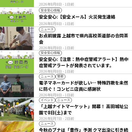
2026年8月8日
- 1日前
安全安心情報
安全安心:【安全メール】火災発生連絡
2026年8月8日
- 1日前
ニュース
お点前披露 上越市で県内高校茶道部の合同茶
会
2026年8月8日
- 1日前
安全安心情報
安全安心:【注意：熱中症警戒アラート】熱中
症警戒アラートが発表されています。
2026年8月8日
- 1日前
ニュース
警察
電子マネーカードが欲しい… 特殊詐欺を未然
に防ぐ！コンビニ店員に感謝状
2026年8月8日
- 1日前
イベント
ニュース
「上越ナイトマーケット」開幕！ 高田城址公
園で8日(土)まで
2026年8月7日
- 2日前
ニュース
今秋のブナは「豊作」予測 クマ出没に引き続