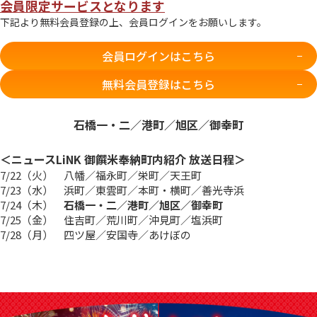
会員限定サービスとなります
下記より無料会員登録の上、会員ログインをお願いします。
会員ログインはこちら
無料会員登録はこちら
石橋一・二／港町／旭区／御幸町
＜ニュースLiNK 御饌米奉納町内紹介 放送日程＞
7/22（火） 八幡／福永町／栄町／天王町
7/23（水） 浜町／東雲町／本町・横町／善光寺浜
7/24（木）
石橋一・二／港町／旭区／御幸町
7/25（金） 住吉町／荒川町／沖見町／塩浜町
7/28（月） 四ツ屋／安国寺／あけぼの