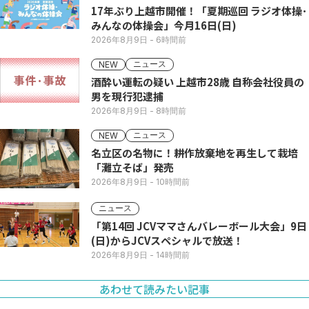
17年ぶり上越市開催！「夏期巡回 ラジオ体操･
みんなの体操会」今月16日(日)
2026年8月9日
- 6時間前
ニュース
NEW
酒酔い運転の疑い 上越市28歳 自称会社役員の
男を現行犯逮捕
2026年8月9日
- 8時間前
ニュース
NEW
名立区の名物に！耕作放棄地を再生して栽培
「灘立そば」発売
2026年8月9日
- 10時間前
ニュース
「第14回 JCVママさんバレーボール大会」9日
(日)からJCVスペシャルで放送！
2026年8月9日
- 14時間前
あわせて読みたい記事