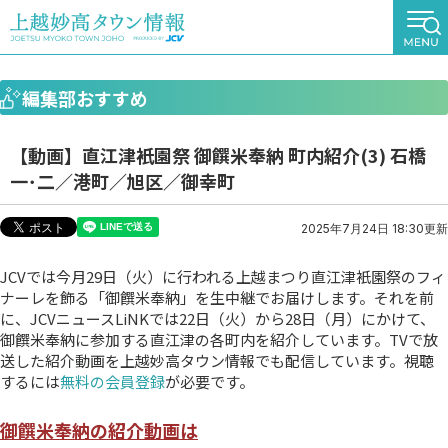
編集部おすすめ
【動画】直江津衹園祭 御饌米奉納 町内紹介(3) 石橋
一･二／港町／旭区／御幸町
2025年7月24日 18:30更新
JCVでは今月29日（火）に行われる上越まつり直江津衹園祭のフィ
ナーレを飾る「御饌米奉納」を生中継でお届けします。それを前
に、JCVニュースLiNKでは22日（火）から28日（月）にかけて、
御饌米奉納に参加する直江津の各町内を紹介しています。TVで放
送した紹介動画を上越妙高タウン情報でも配信しています。視聴
するには
無料の会員登録
が必要です。
御饌米奉納の紹介動画は