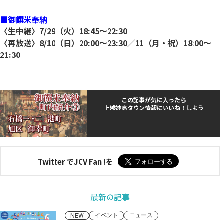
■御饌米奉納
〈生中継〉7/29（火）18:45～22:30
〈再放送〉8/10（日）20:00～23:30／11（月・祝）18:00～
21:30
この記事が気に入ったら
上越妙高タウン情報にいいね！しよう
Twitter でJCV Fan !を
最新の記事
イベント
ニュース
NEW