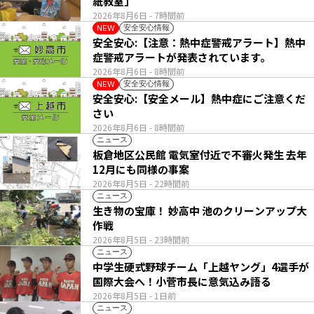
紙教室」
2026年8月6日
- 7時間前
安全安心情報
NEW
安全安心:【注意：熱中症警戒アラート】熱中
症警戒アラートが発表されています。
2026年8月6日
- 8時間前
安全安心情報
NEW
安全安心:【安全メール】熱中症にご注意くだ
さい
2026年8月6日
- 8時間前
ニュース
板倉地区公民館 電気室付近で不審火発生 去年
12月にも同様の事案
2026年8月5日
- 22時間前
ニュース
生き物の宝庫！ 妙高中 池のクリーンアップ大
作戦
2026年8月5日
- 23時間前
ニュース
中学生硬式野球チーム「上越ヤング」4選手が
国際大会へ！小菅市長に意気込み語る
2026年8月5日
- 1日前
ニュース