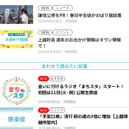
ニュース
NEW
謙信公祭をPR！春日中生徒がのぼり旗設置
2026年8月6日
- 2時間前
イベント
NEW
上越妙高 週末のお出かけ情報はタウン情報
で！
2026年8月6日
- 5時間前
あわせて読みたい記事
おすすめ
NEW
会いに行けるラジオ「まちスタ」スタート！
初回は11日(火･祝) 公開生放送
2026年8月6日
- 6時間前
ニュース
NEW
「手足口病」流行 前の週の3倍に増加【上越保
健所管内】
2026年8月6日
- 1時間前