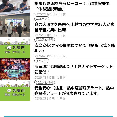
集まれ 新潟を守るヒーロー！上越警察署で
「体験型説明会」
2026年8月5日
- 1日前
ニュース
命の大切さを未来へ 上越市の中学生22人が広
島平和式典に出席
2026年8月5日
- 1日前
安全安心情報
安全安心:クマの目撃について（妙高市:笹ヶ峰
地内）
2026年8月5日
- 1日前
イベント
高田城址公園観蓮会「上越ナイトマーケット」
初開催！
2026年8月5日
- 1日前
安全安心情報
安全安心:【注意：熱中症警戒アラート】熱中
症警戒アラートが発表されています。
2026年8月5日
- 1日前