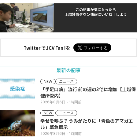
この記事が気に入ったら
上越妙高タウン情報にいいね！しよう
Twitter でJCV Fan !を
最新の記事
ニュース
NEW
「手足口病」流行 前の週の3倍に増加【上越保
健所管内】
2026年8月6日
- 1時間前
ニュース
NEW
幸せを呼ぶ？ うみがたりに「青色のアマガエ
ル」緊急展示
2026年8月6日
- 1時間前