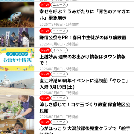
ニュース
NEW
幸せを呼ぶ？ うみがたりに「青色のアマガエ
ル」緊急展示
2026年8月6日
- 1時間前
ニュース
NEW
謙信公祭をPR！春日中生徒がのぼり旗設置
2026年8月6日
- 2時間前
イベント
NEW
上越妙高 週末のお出かけ情報はタウン情報
で！
2026年8月6日
- 5時間前
ニュース
NEW
直江津港60周年イベントに巡視船「やひこ」
入港 9月19日(土)
2026年8月6日
- 7時間前
ニュース
NEW
涼しさ感じて！コケ玉づくり教室 保倉地区公
民館
2026年8月6日
- 7時間前
ニュース
NEW
心がほっこり 大潟放課後児童クラブで「絵手