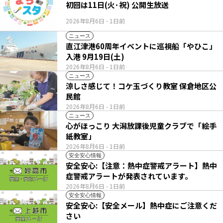
初回は11日(火･祝) 公開生放送
2026年8月6日
- 1日前
ニュース
直江津港60周年イベントに巡視船「やひこ」
入港 9月19日(土)
2026年8月6日
- 1日前
ニュース
涼しさ感じて！コケ玉づくり教室 保倉地区公
民館
2026年8月6日
- 1日前
ニュース
心がほっこり 大潟放課後児童クラブで「絵手
紙教室」
2026年8月6日
- 1日前
安全安心情報
安全安心:【注意：熱中症警戒アラート】熱中
症警戒アラートが発表されています。
2026年8月6日
- 1日前
安全安心情報
安全安心:【安全メール】熱中症にご注意くだ
さい