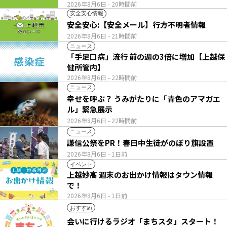
2026年8月6日
- 20時間前
安全安心情報
安全安心:【安全メール】行方不明者情報
2026年8月6日
- 21時間前
ニュース
「手足口病」流行 前の週の3倍に増加【上越保
健所管内】
2026年8月6日
- 22時間前
ニュース
幸せを呼ぶ？ うみがたりに「青色のアマガエ
ル」緊急展示
2026年8月6日
- 22時間前
ニュース
謙信公祭をPR！春日中生徒がのぼり旗設置
2026年8月6日
- 1日前
イベント
上越妙高 週末のお出かけ情報はタウン情報
で！
2026年8月6日
- 1日前
おすすめ
会いに行けるラジオ「まちスタ」スタート！