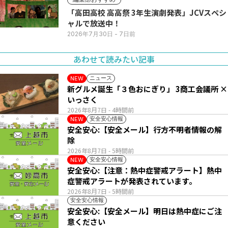
「高田高校 高高祭 3年生演劇発表」JCVスペシ
ャルで放送中！
2026年7月30日
- 7日前
あわせて読みたい記事
ニュース
NEW
新グルメ誕生「３色おにぎり」 3商工会議所 ×
いっさく
2026年8月7日
- 4時間前
安全安心情報
NEW
安全安心:【安全メール】行方不明者情報の解
除
2026年8月7日
- 5時間前
安全安心情報
NEW
安全安心:【注意：熱中症警戒アラート】熱中
症警戒アラートが発表されています。
2026年8月7日
- 5時間前
安全安心情報
安全安心:【安全メール】明日は熱中症にご注
意ください