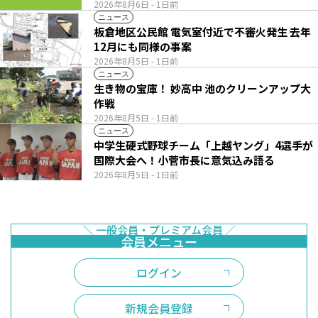
2026年8月6日
- 1日前
ニュース
板倉地区公民館 電気室付近で不審火発生 去年
12月にも同様の事案
2026年8月5日
- 1日前
ニュース
生き物の宝庫！ 妙高中 池のクリーンアップ大
作戦
2026年8月5日
- 1日前
ニュース
中学生硬式野球チーム「上越ヤング」4選手が
国際大会へ！小菅市長に意気込み語る
2026年8月5日
- 1日前
ログイン
新規会員登録