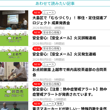
あわせて読みたい記事
ニュース
NEW
大島区で「むらづくり」！ 移住・定住促進プ
ロジェクト 成果発表会
2026年8月8日
- 4時間前
安全安心情報
NEW
安全安心:【安全メール】火災誤報連絡
2026年8月8日
- 5時間前
安全安心情報
NEW
安全安心:【安全メール】火災発生連絡
2026年8月8日
- 5時間前
ニュース
NEW
お点前披露 上越市で県内高校茶道部の合同茶
会
2026年8月8日
- 9時間前
安全安心情報
NEW
安全安心:【注意：熱中症警戒アラート】熱中
症警戒アラートが発表されています。
2026年8月8日
- 10時間前
ニュース
警察
NEW
電子マネーカードが欲しい… 特殊詐欺を未然