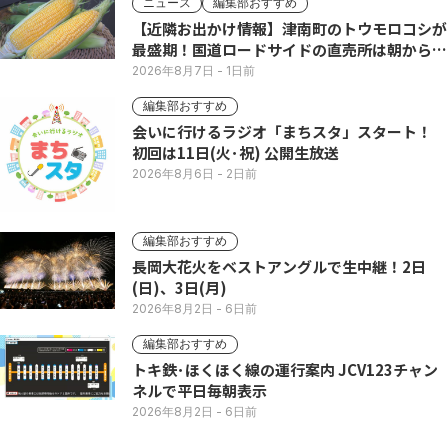
ニュース
編集部おすすめ
【近隣お出かけ情報】津南町のトウモロコシが
最盛期！国道ロードサイドの直売所は朝から長
い列
2026年8月7日
- 1日前
編集部おすすめ
会いに行けるラジオ「まちスタ」スタート！
初回は11日(火･祝) 公開生放送
2026年8月6日
- 2日前
編集部おすすめ
長岡大花火をベストアングルで生中継！2日
(日)、3日(月)
2026年8月2日
- 6日前
編集部おすすめ
トキ鉄･ほくほく線の運行案内 JCV123チャン
ネルで平日毎朝表示
2026年8月2日
- 6日前