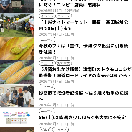
に防ぐ！コンビニ店員に感謝状
2026年8月8日
- 12時間前
イベント
ニュース
「上越ナイトマーケット」開幕！ 高田城址公
園で8日(土)まで
2026年8月7日
- 1日前
ニュース
今秋のブナは「豊作」予測 クマ出没に引き続
き注意！
2026年8月7日
- 1日前
ニュース
おすすめ
【近隣お出かけ情報】津南町のトウモロコシが
最盛期！国道ロードサイドの直売所は朝から長
い列
2026年8月7日
- 1日前
ニュース
妙高市で戦没者記憶展 ～語り継ぐ戦争の記憶
～
2026年8月7日
- 1日前
ニュース
8日(土)以降 暑さ少し和らぐも大気は不安定
2026年8月7日
- 1日前
グルメ
ニュース