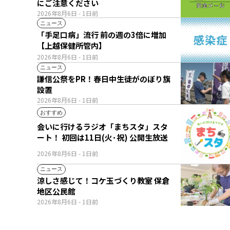
にご注意ください
2026年8月6日
- 1日前
ニュース
「手足口病」流行 前の週の3倍に増加
【上越保健所管内】
2026年8月6日
- 1日前
ニュース
謙信公祭をPR！春日中生徒がのぼり旗
設置
2026年8月6日
- 1日前
おすすめ
会いに行けるラジオ「まちスタ」スタ
ート！ 初回は11日(火･祝) 公開生放送
2026年8月6日
- 1日前
ニュース
涼しさ感じて！コケ玉づくり教室 保倉
地区公民館
2026年8月6日
- 1日前