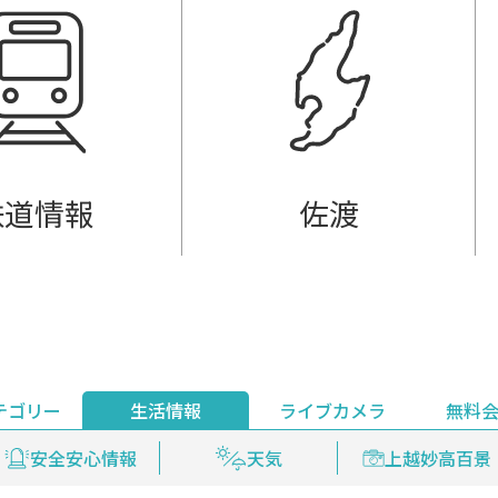
鉄道情報
佐渡
テゴリー
生活情報
ライブカメラ
無料
ント
ライブ配信
安全安心情報
グルメ
見逃し配信
天気
新着ウォッチ
上越妙高百景
プレミアム
編