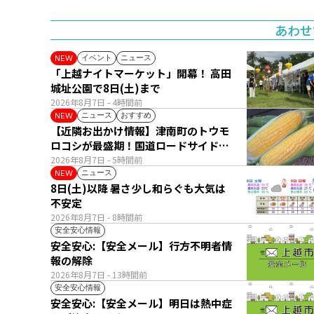
あわせ
イベント
ニュース
NEW
「上越ナイトマーケット」開幕！ 高田
城址公園で8日(土)まで
2026年8月7日
- 4時間前
ニュース
おすすめ
NEW
【近隣お出かけ情報】津南町のトウモ
ロコシが最盛期！国道ロードサイドの
直売所は朝から長い列
2026年8月7日
- 5時間前
ニュース
NEW
8日(土)以降 暑さ少し和らぐも大気は
不安定
2026年8月7日
- 8時間前
安全安心情報
安全安心:【安全メール】行方不明者情
報の解除
2026年8月7日
- 13時間前
安全安心情報
安全安心:【安全メール】明日は熱中症