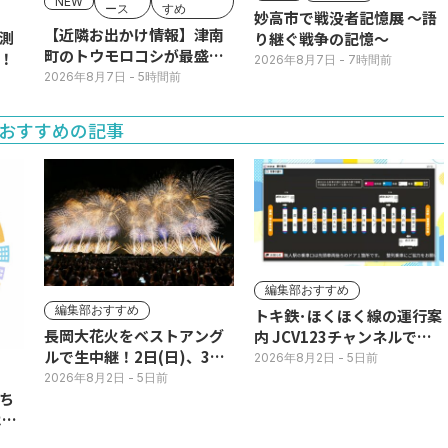
NEW
ース
すめ
妙高市で戦没者記憶展 ～語
【近隣お出かけ情報】津南
測
り継ぐ戦争の記憶～
町のトウモロコシが最盛
！
2026年8月7日
- 7時間前
期！国道ロードサイドの直
2026年8月7日
- 5時間前
売所は朝から長い列
おすすめの記事
編集部おすすめ
編集部おすすめ
トキ鉄･ほくほく線の運行案
長岡大花火をベストアング
内 JCV123チャンネルで平
ルで生中継！2日(日)、3日
日毎朝表示
2026年8月2日
- 5日前
(月)
2026年8月2日
- 5日前
ち
11