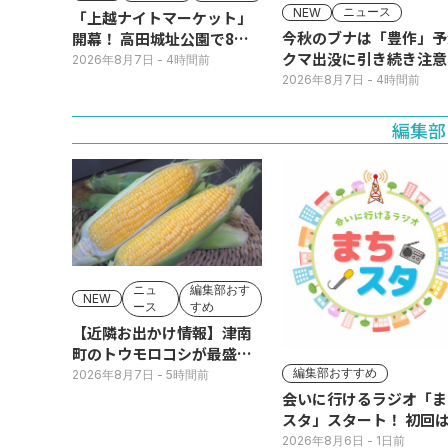
ニュース
NEW
「上越ナイトマーケット」
今秋のブナは「豊作」予
開幕！ 高田城址公園で8日
クマ出没に引き続き注意
(土)まで
2026年8月7日
- 4時間前
2026年8月7日
- 4時間前
編集部
ニュ
編集部おす
NEW
ース
すめ
【近隣お出かけ情報】津南
町のトウモロコシが最盛
期！国道ロードサイドの直
編集部おすすめ
2026年8月7日
- 5時間前
売所は朝から長い列
会いに行けるラジオ「ま
スタ」スタート！ 初回は
日(火･祝) 公開生放送
2026年8月6日
- 1日前