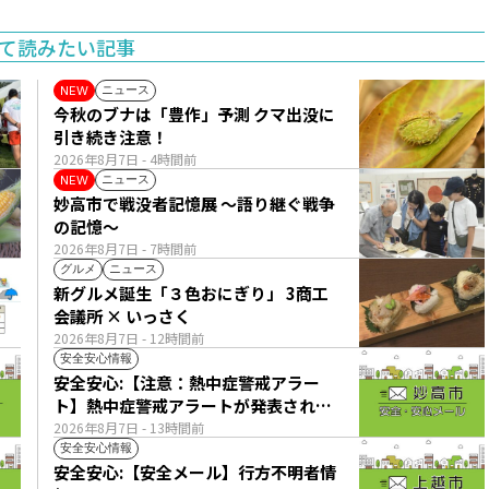
て読みたい記事
ニュース
NEW
今秋のブナは「豊作」予測 クマ出没に
引き続き注意！
2026年8月7日
- 4時間前
ニュース
NEW
妙高市で戦没者記憶展 ～語り継ぐ戦争
の記憶～
2026年8月7日
- 7時間前
グルメ
ニュース
新グルメ誕生「３色おにぎり」 3商工
会議所 × いっさく
2026年8月7日
- 12時間前
安全安心情報
安全安心:【注意：熱中症警戒アラー
ト】熱中症警戒アラートが発表されて
います。
2026年8月7日
- 13時間前
安全安心情報
安全安心:【安全メール】行方不明者情