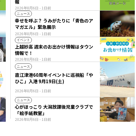
報
2026年8月6日
- 1日前
ニュース
幸せを呼ぶ？ うみがたりに「青色のア
マガエル」緊急展示
2026年8月6日
- 1日前
イベント
上越妙高 週末のお出かけ情報はタウン
情報で！
2026年8月6日
- 1日前
ニュース
直江津港60周年イベントに巡視船「や
ひこ」入港 9月19日(土)
2026年8月6日
- 1日前
ニュース
心がほっこり 大潟放課後児童クラブで
「絵手紙教室」
2026年8月6日
- 1日前