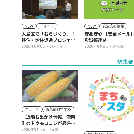
ニュース
安全安心情報
NEW
NEW
大島区で「むらづくり」！
安全安心:【安全メール
移住・定住促進プロジェク
災誤報連絡
ト 成果発表会
2026年8月8日
- 7時間前
2026年8月8日
- 8時間前
編集部
ニュース
編集部おすすめ
【近隣お出かけ情報】津南
町のトウモロコシが最盛
期！国道ロードサイドの直
2026年8月7日
- 1日前
編集部おすすめ