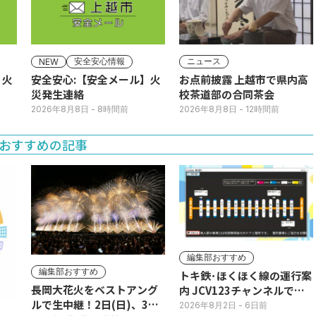
安全安心情報
ニュース
NEW
】火
安全安心:【安全メール】火
お点前披露 上越市で県内高
災発生連絡
校茶道部の合同茶会
2026年8月8日
- 8時間前
2026年8月8日
- 12時間前
おすすめの記事
編集部おすすめ
編集部おすすめ
トキ鉄･ほくほく線の運行案
長岡大花火をベストアング
内 JCV123チャンネルで平
ルで生中継！2日(日)、3日
日毎朝表示
2026年8月2日
- 6日前