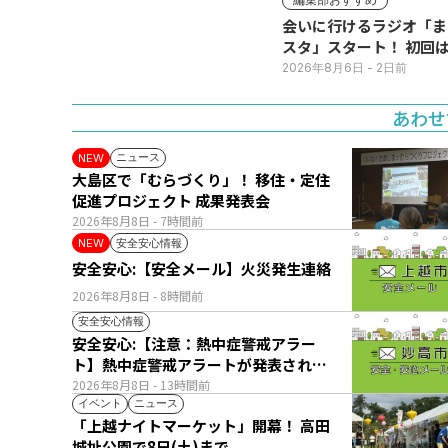
売所は朝から長い列
会いに行けるラジオ「ま
スタ」スタート！ 初回は
日(火･祝) 公開生放送
2026年8月6日
- 2日前
あわせ
ニュース
NEW
大島区で「むらづくり」！ 移住・定住
促進プロジェクト 成果発表会
2026年8月8日
- 7時間前
安全安心情報
NEW
安全安心:【安全メール】火災発生連絡
2026年8月8日
- 8時間前
安全安心情報
安全安心:【注意：熱中症警戒アラー
ト】熱中症警戒アラートが発表されて
います。
2026年8月8日
- 13時間前
イベント
ニュース
「上越ナイトマーケット」開幕！ 高田
城址公園で8日(土)まで