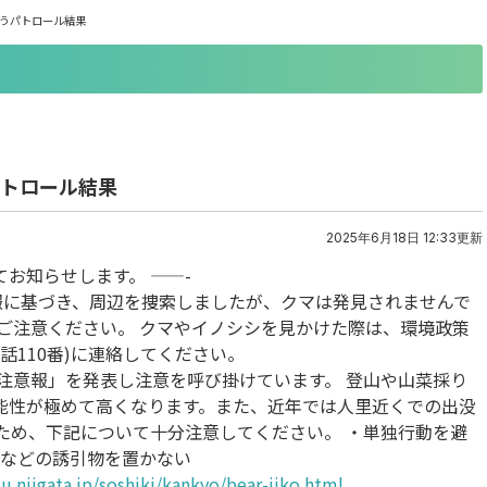
伴うパトロール結果
パトロール結果
2025年6月18日 12:33更新
お知らせします。 ——-
報に基づき、周辺を捜索しましたが、クマは発見されませんで
ご注意ください。 クマやイノシシを見かけた際は、環境政策
(電話110番)に連絡してください。
注意報」を発表し注意を呼び掛けています。 登山や山菜採り
能性が極めて高くなります。また、近年では人里近くでの出没
ため、下記について十分注意してください。 ・単独行動を避
みなどの誘引物を置かない
u.niigata.jp/soshiki/kankyo/bear-jiko.html