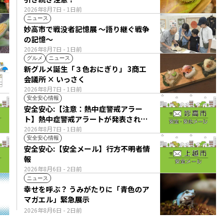
2026年8月7日
- 1日前
ニュース
妙高市で戦没者記憶展 ～語り継ぐ戦争
の記憶～
2026年8月7日
- 1日前
グルメ
ニュース
新グルメ誕生「３色おにぎり」 3商工
会議所 × いっさく
2026年8月7日
- 1日前
安全安心情報
安全安心:【注意：熱中症警戒アラー
ト】熱中症警戒アラートが発表されて
います。
2026年8月7日
- 1日前
安全安心情報
安全安心:【安全メール】行方不明者情
報
2026年8月6日
- 2日前
ニュース
幸せを呼ぶ？ うみがたりに「青色のア
マガエル」緊急展示
2026年8月6日
- 2日前