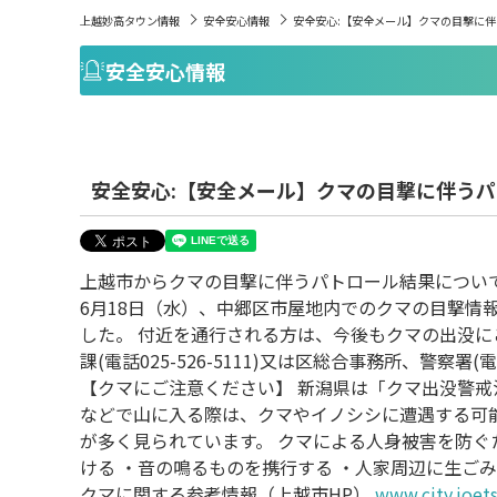
上越妙高タウン情報
安全安心情報
安全安心:【安全メール】クマの目撃に
安全安心情報
安全安心:【安全メール】クマの目撃に伴う
上越市からクマの目撃に伴うパトロール結果について
6月18日（水）、中郷区市屋地内でのクマの目撃情
した。 付近を通行される方は、今後もクマの出没に
課(電話025-526-5111)又は区総合事務所、警察署
【クマにご注意ください】 新潟県は「クマ出没警戒
などで山に入る際は、クマやイノシシに遭遇する可
が多く見られています。 クマによる人身被害を防ぐ
ける ・音の鳴るものを携行する ・人家周辺に生ご
クマに関する参考情報（上越市HP）
www.city.joets