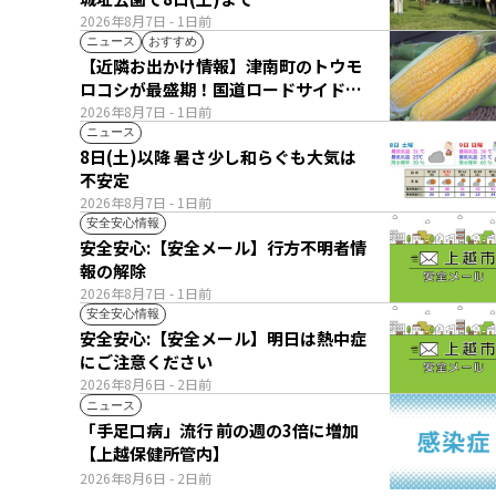
2026年8月7日
- 1日前
ニュース
おすすめ
【近隣お出かけ情報】津南町のトウモ
ロコシが最盛期！国道ロードサイドの
直売所は朝から長い列
2026年8月7日
- 1日前
ニュース
8日(土)以降 暑さ少し和らぐも大気は
不安定
2026年8月7日
- 1日前
安全安心情報
安全安心:【安全メール】行方不明者情
報の解除
2026年8月7日
- 1日前
安全安心情報
安全安心:【安全メール】明日は熱中症
にご注意ください
2026年8月6日
- 2日前
ニュース
「手足口病」流行 前の週の3倍に増加
【上越保健所管内】
2026年8月6日
- 2日前