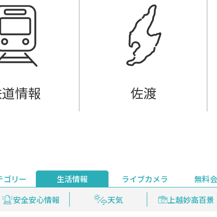
鉄道情報
佐渡
テゴリー
生活情報
ライブカメラ
無料
ント
ライブ配信
安全安心情報
グルメ
見逃し配信
天気
新着ウォッチ
上越妙高百景
プレミアム
編