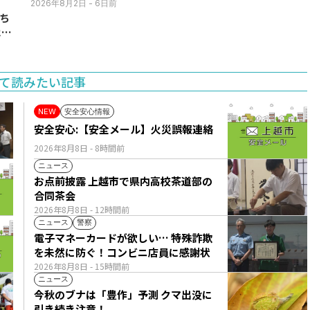
(月)
2026年8月2日
- 6日前
ち
11
て読みたい記事
安全安心情報
NEW
安全安心:【安全メール】火災誤報連絡
2026年8月8日
- 8時間前
ニュース
お点前披露 上越市で県内高校茶道部の
合同茶会
2026年8月8日
- 12時間前
ニュース
警察
電子マネーカードが欲しい… 特殊詐欺
を未然に防ぐ！コンビニ店員に感謝状
2026年8月8日
- 15時間前
ニュース
今秋のブナは「豊作」予測 クマ出没に
引き続き注意！