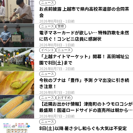
ニュース
お点前披露 上越市で県内高校茶道部の合同茶
会
2026年8月8日
- 1日前
ニュース
警察
電子マネーカードが欲しい… 特殊詐欺を未然
に防ぐ！コンビニ店員に感謝状
2026年8月8日
- 1日前
イベント
ニュース
「上越ナイトマーケット」開幕！ 高田城址公
園で8日(土)まで
2026年8月7日
- 2日前
ニュース
今秋のブナは「豊作」予測 クマ出没に引き続
き注意！
2026年8月7日
- 2日前
ニュース
おすすめ
【近隣お出かけ情報】津南町のトウモロコシが
最盛期！国道ロードサイドの直売所は朝から長
い列
2026年8月7日
- 2日前
ニュース
8日(土)以降 暑さ少し和らぐも大気は不安定