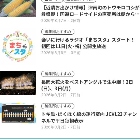
【近隣お出かけ情報】津南町のトウモロコシが
最盛期！国道ロードサイドの直売所は朝から長
い列
2026年8月7日
- 2日前
編集部おすすめ
会いに行けるラジオ「まちスタ」スタート！
初回は11日(火･祝) 公開生放送
2026年8月6日
- 3日前
編集部おすすめ
長岡大花火をベストアングルで生中継！2日
(日)、3日(月)
2026年8月2日
- 7日前
編集部おすすめ
トキ鉄･ほくほく線の運行案内 JCV123チャン
ネルで平日毎朝表示
2026年8月2日
- 7日前