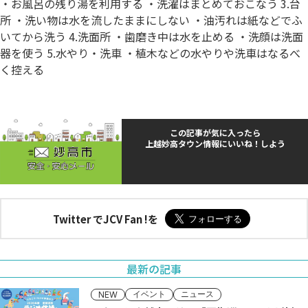
・お風呂の残り湯を利用する ・洗濯はまとめておこなう 3.台
所 ・洗い物は水を流したままにしない ・油汚れは紙などでふ
いてから洗う 4.洗面所 ・歯磨き中は水を止める ・洗顔は洗面
器を使う 5.水やり・洗車 ・植木などの水やりや洗車はなるべ
く控える
この記事が気に入ったら
上越妙高タウン情報にいいね！しよう
Twitter でJCV Fan !を
最新の記事
イベント
ニュース
NEW