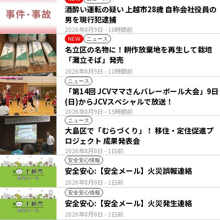
酒酔い運転の疑い 上越市28歳 自称会社役員の
男を現行犯逮捕
2026年8月9日
- 10時間前
ニュース
NEW
名立区の名物に！耕作放棄地を再生して栽培
「灘立そば」発売
2026年8月9日
- 11時間前
ニュース
「第14回 JCVママさんバレーボール大会」9日
(日)からJCVスペシャルで放送！
2026年8月9日
- 15時間前
ニュース
大島区で「むらづくり」！ 移住・定住促進プ
ロジェクト 成果発表会
2026年8月8日
- 1日前
安全安心情報
安全安心:【安全メール】火災誤報連絡
2026年8月8日
- 1日前
安全安心情報
安全安心:【安全メール】火災発生連絡
2026年8月8日
- 1日前