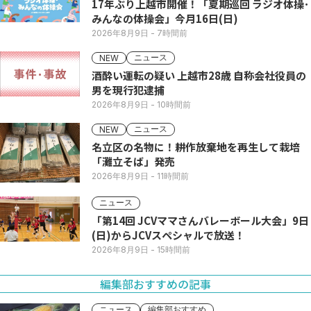
17年ぶり上越市開催！「夏期巡回 ラジオ体操･
みんなの体操会」今月16日(日)
2026年8月9日
- 7時間前
ニュース
NEW
酒酔い運転の疑い 上越市28歳 自称会社役員の
男を現行犯逮捕
2026年8月9日
- 10時間前
ニュース
NEW
名立区の名物に！耕作放棄地を再生して栽培
「灘立そば」発売
2026年8月9日
- 11時間前
ニュース
「第14回 JCVママさんバレーボール大会」9日
(日)からJCVスペシャルで放送！
2026年8月9日
- 15時間前
編集部おすすめの記事
ニュース
編集部おすすめ