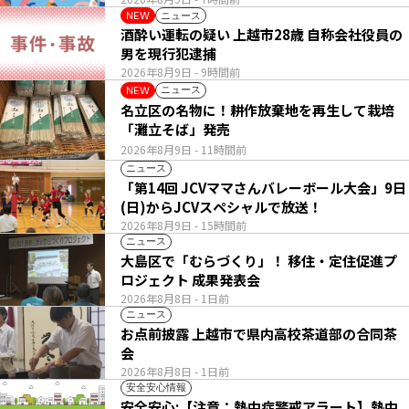
ニュース
NEW
酒酔い運転の疑い 上越市28歳 自称会社役員の
男を現行犯逮捕
2026年8月9日
- 9時間前
ニュース
NEW
名立区の名物に！耕作放棄地を再生して栽培
「灘立そば」発売
2026年8月9日
- 11時間前
ニュース
「第14回 JCVママさんバレーボール大会」9日
(日)からJCVスペシャルで放送！
2026年8月9日
- 15時間前
ニュース
大島区で「むらづくり」！ 移住・定住促進プ
ロジェクト 成果発表会
2026年8月8日
- 1日前
ニュース
お点前披露 上越市で県内高校茶道部の合同茶
会
2026年8月8日
- 1日前
安全安心情報
安全安心:【注意：熱中症警戒アラート】熱中