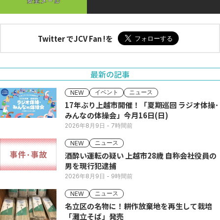
Twitter でJCV Fan !を
最新の記事
イベント
ニュース
NEW
17年ぶり上越市開催！「夏期巡回 ラジオ体操･
みんなの体操会」今月16日(日)
2026年8月9日
- 7時間前
ニュース
NEW
酒酔い運転の疑い 上越市28歳 自称会社役員の
男を現行犯逮捕
2026年8月9日
- 9時間前
ニュース
NEW
名立区の名物に！耕作放棄地を再生して栽培
「灘立そば」発売