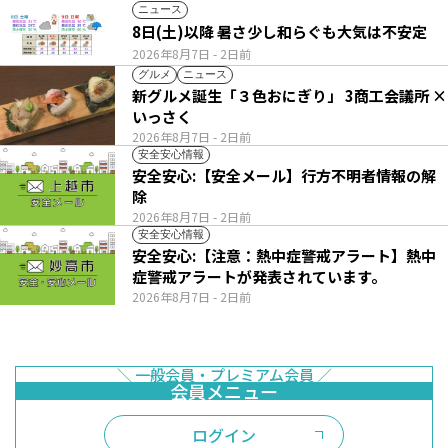
ニュース
8日(土)以降 暑さ少し和らぐも大気は不安定
2026年8月7日
- 2日前
グルメ
ニュース
新グルメ誕生「３色おにぎり」 3商工会議所 ×
いっさく
2026年8月7日
- 2日前
安全安心情報
安全安心:【安全メール】行方不明者情報の解
除
2026年8月7日
- 2日前
安全安心情報
安全安心:【注意：熱中症警戒アラート】熱中
症警戒アラートが発表されています。
2026年8月7日
- 2日前
ログイン