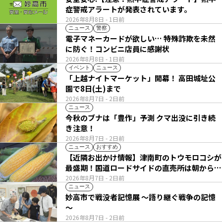
症警戒アラートが発表されています。
2026年8月8日
- 1日前
ニュース
警察
電子マネーカードが欲しい… 特殊詐欺を未然
に防ぐ！コンビニ店員に感謝状
2026年8月8日
- 1日前
イベント
ニュース
「上越ナイトマーケット」開幕！ 高田城址公
園で8日(土)まで
2026年8月7日
- 2日前
ニュース
今秋のブナは「豊作」予測 クマ出没に引き続
き注意！
2026年8月7日
- 2日前
ニュース
おすすめ
【近隣お出かけ情報】津南町のトウモロコシが
最盛期！国道ロードサイドの直売所は朝から長
い列
2026年8月7日
- 2日前
ニュース
妙高市で戦没者記憶展 ～語り継ぐ戦争の記憶
～
2026年8月7日
- 2日前