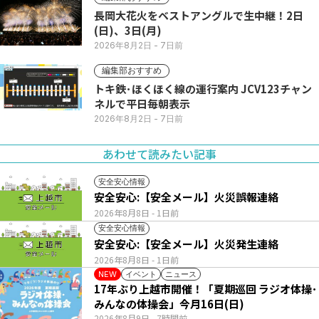
長岡大花火をベストアングルで生中継！2日
(日)、3日(月)
2026年8月2日
- 7日前
編集部おすすめ
トキ鉄･ほくほく線の運行案内 JCV123チャン
ネルで平日毎朝表示
2026年8月2日
- 7日前
あわせて読みたい記事
安全安心情報
安全安心:【安全メール】火災誤報連絡
2026年8月8日
- 1日前
安全安心情報
安全安心:【安全メール】火災発生連絡
2026年8月8日
- 1日前
イベント
ニュース
NEW
17年ぶり上越市開催！「夏期巡回 ラジオ体操･
みんなの体操会」今月16日(日)
2026年8月9日
- 7時間前