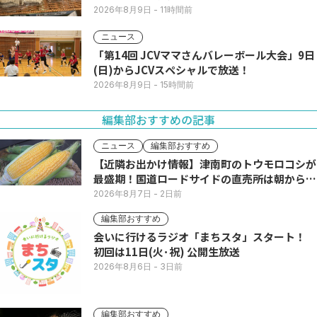
2026年8月9日
- 11時間前
ニュース
「第14回 JCVママさんバレーボール大会」9日
(日)からJCVスペシャルで放送！
2026年8月9日
- 15時間前
編集部おすすめの記事
ニュース
編集部おすすめ
【近隣お出かけ情報】津南町のトウモロコシが
最盛期！国道ロードサイドの直売所は朝から長
い列
2026年8月7日
- 2日前
編集部おすすめ
会いに行けるラジオ「まちスタ」スタート！
初回は11日(火･祝) 公開生放送
2026年8月6日
- 3日前
編集部おすすめ