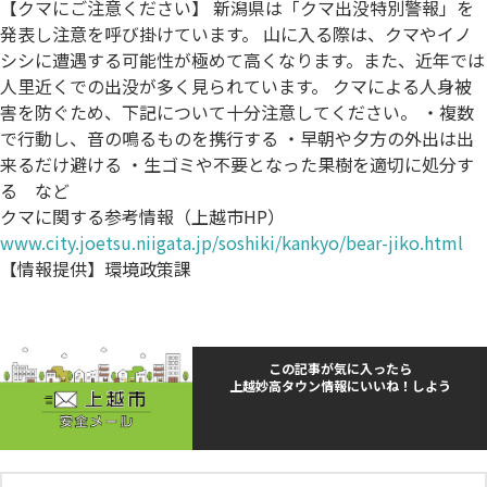
【クマにご注意ください】 新潟県は「クマ出没特別警報」を
発表し注意を呼び掛けています。 山に入る際は、クマやイノ
シシに遭遇する可能性が極めて高くなります。また、近年では
人里近くでの出没が多く見られています。 クマによる人身被
害を防ぐため、下記について十分注意してください。 ・複数
で行動し、音の鳴るものを携行する ・早朝や夕方の外出は出
来るだけ避ける ・生ゴミや不要となった果樹を適切に処分す
る など
クマに関する参考情報（上越市HP）
www.city.joetsu.niigata.jp/soshiki/kankyo/bear-jiko.html
【情報提供】環境政策課
この記事が気に入ったら
上越妙高タウン情報にいいね！しよう