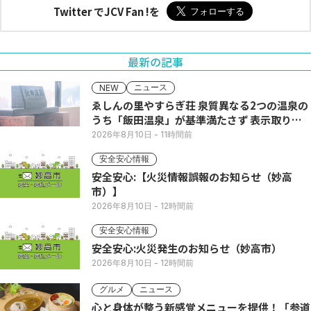
Twitter でJCV Fan !を
最新の記事
ニュース
NEW
ゑしんの里やすらぎ荘 泉質異なる2つの温泉の
うち「飯田温泉」が基準満たさず 表示取りや
め
2026年8月10日
- 11時間前
安全安心情報
安全安心:【火災情報誤報のお知らせ（妙高
市）】
2026年8月10日
- 12時間前
安全安心情報
安全安心:火災発生のお知らせ（妙高市）
2026年8月10日
- 12時間前
グルメ
ニュース
心と身体が整う新感覚メニューを提供！「参道