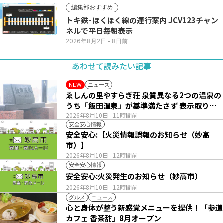
編集部おすすめ
トキ鉄･ほくほく線の運行案内 JCV123チャン
ネルで平日毎朝表示
2026年8月2日
- 8日前
あわせて読みたい記事
ニュース
NEW
ゑしんの里やすらぎ荘 泉質異なる2つの温泉の
うち「飯田温泉」が基準満たさず 表示取りや
め
2026年8月10日
- 11時間前
安全安心情報
安全安心:【火災情報誤報のお知らせ（妙高
市）】
2026年8月10日
- 12時間前
安全安心情報
安全安心:火災発生のお知らせ（妙高市）
2026年8月10日
- 12時間前
グルメ
ニュース
心と身体が整う新感覚メニューを提供！「参道
カフェ 香茶甜」8月オープン