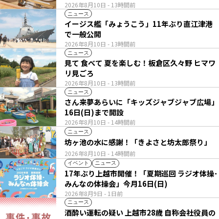
2026年8月10日
- 13時間前
ニュース
イージス艦「みょうこう」11年ぶり直江津港
で一般公開
2026年8月10日
- 13時間前
ニュース
見て 食べて 夏を楽しむ！板倉区久々野 ヒマワ
リ見ごろ
2026年8月10日
- 13時間前
ニュース
さん来夢あらいに「キッズジャブジャブ広場」
16日(日)まで開設
2026年8月10日
- 14時間前
ニュース
坊ヶ池の水に感謝！「きよさと坊太郎祭り」
2026年8月10日
- 14時間前
イベント
ニュース
17年ぶり上越市開催！「夏期巡回 ラジオ体操･
みんなの体操会」今月16日(日)
2026年8月9日
- 1日前
ニュース
酒酔い運転の疑い 上越市28歳 自称会社役員の