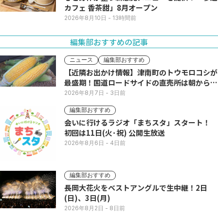
カフェ 香茶甜」8月オープン
2026年8月10日
- 13時間前
編集部おすすめの記事
ニュース
編集部おすすめ
【近隣お出かけ情報】津南町のトウモロコシが
最盛期！国道ロードサイドの直売所は朝から長
い列
2026年8月7日
- 3日前
編集部おすすめ
会いに行けるラジオ「まちスタ」スタート！
初回は11日(火･祝) 公開生放送
2026年8月6日
- 4日前
編集部おすすめ
長岡大花火をベストアングルで生中継！2日
(日)、3日(月)
2026年8月2日
- 8日前