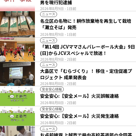
男を現行犯逮捕
2026年8月9日
- 1日前
ニュース
名立区の名物に！耕作放棄地を再生して栽培
「灘立そば」発売
2026年8月9日
- 1日前
ニュース
「第14回 JCVママさんバレーボール大会」9日
(日)からJCVスペシャルで放送！
2026年8月9日
- 2日前
ニュース
大島区で「むらづくり」！ 移住・定住促進プ
ロジェクト 成果発表会
2026年8月8日
- 2日前
安全安心情報
安全安心:【安全メール】火災誤報連絡
2026年8月8日
- 2日前
安全安心情報
安全安心:【安全メール】火災発生連絡
2026年8月8日
- 2日前
ニュース
お点前披露 上越市で県内高校茶道部の合同茶