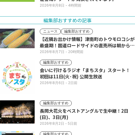
2026年8月8日
- 4時間前
編集部おすすめの記事
ニュース
編集部おすすめ
【近隣お出かけ情報】津南町のトウモロコシが
最盛期！国道ロードサイドの直売所は朝から長
い列
2026年8月7日
- 20時間前
編集部おすすめ
会いに行けるラジオ「まちスタ」スタート！
初回は11日(火･祝) 公開生放送
2026年8月6日
- 2日前
編集部おすすめ
長岡大花火をベストアングルで生中継！2日
(日)、3日(月)
2026年8月2日
- 5日前
編集部おすすめ