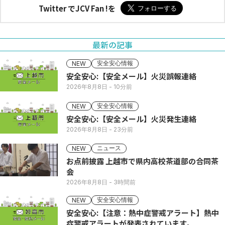
Twitter でJCV Fan !を
最新の記事
安全安心情報
NEW
安全安心:【安全メール】火災誤報連絡
2026年8月8日
- 10分前
安全安心情報
NEW
安全安心:【安全メール】火災発生連絡
2026年8月8日
- 23分前
ニュース
NEW
お点前披露 上越市で県内高校茶道部の合同茶
会
2026年8月8日
- 3時間前
安全安心情報
NEW
安全安心:【注意：熱中症警戒アラート】熱中
症警戒アラートが発表されています。