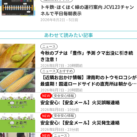
トキ鉄･ほくほく線の運行案内 JCV123チャン
ネルで平日毎朝表示
2026年8月2日
- 5日前
あわせて読みたい記事
ニュース
今秋のブナは「豊作」予測 クマ出没に引き続
き注意！
2026年8月7日
- 20時間前
ニュース
おすすめ
【近隣お出かけ情報】津南町のトウモロコシが
最盛期！国道ロードサイドの直売所は朝から長
い列
2026年8月7日
- 20時間前
安全安心情報
NEW
安全安心:【安全メール】火災誤報連絡
2026年8月8日
- 10分前
安全安心情報
NEW
安全安心:【安全メール】火災発生連絡
2026年8月8日
- 23分前
ニュース
NEW