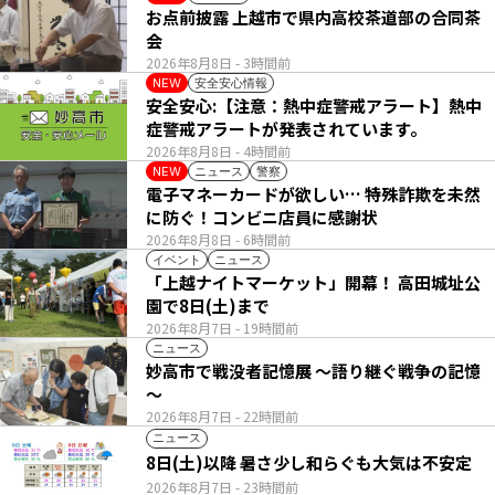
お点前披露 上越市で県内高校茶道部の合同茶
会
2026年8月8日
- 3時間前
安全安心情報
NEW
安全安心:【注意：熱中症警戒アラート】熱中
症警戒アラートが発表されています。
2026年8月8日
- 4時間前
ニュース
警察
NEW
電子マネーカードが欲しい… 特殊詐欺を未然
に防ぐ！コンビニ店員に感謝状
2026年8月8日
- 6時間前
イベント
ニュース
「上越ナイトマーケット」開幕！ 高田城址公
園で8日(土)まで
2026年8月7日
- 19時間前
ニュース
妙高市で戦没者記憶展 ～語り継ぐ戦争の記憶
～
2026年8月7日
- 22時間前
ニュース
8日(土)以降 暑さ少し和らぐも大気は不安定
2026年8月7日
- 23時間前