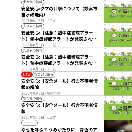
安全安心情報
安全安心:クマの目撃について（妙高市:
笹ヶ峰地内）
2026年8月5日
- 2日前
安全安心情報
安全安心:【注意：熱中症警戒アラー
ト】熱中症警戒アラートが発表されて
います。
2026年8月6日
- 1日前
安全安心情報
安全安心:【注意：熱中症警戒アラー
ト】熱中症警戒アラートが発表されて
います。
2026年8月5日
- 2日前
安全安心情報
NEW
安全安心:【安全メール】行方不明者情
報の解除
2026年8月7日
- 8時間前
安全安心情報
安全安心:【安全メール】行方不明者情
報
2026年8月6日
- 1日前
ニュース
幸せを呼ぶ？ うみがたりに「青色のア