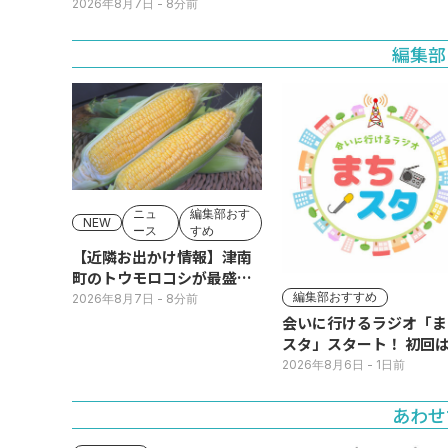
期！国道ロードサイドの直
2026年8月7日
- 8分前
売所は朝から長い列
編集部
ニュ
編集部おす
NEW
ース
すめ
【近隣お出かけ情報】津南
町のトウモロコシが最盛
期！国道ロードサイドの直
編集部おすすめ
2026年8月7日
- 8分前
売所は朝から長い列
会いに行けるラジオ「ま
スタ」スタート！ 初回は
日(火･祝) 公開生放送
2026年8月6日
- 1日前
あわせ