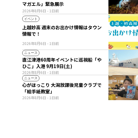
マガエル」緊急展示
2026年8月6日
- 1日前
イベント
上越妙高 週末のお出かけ情報はタウン
情報で！
2026年8月6日
- 1日前
ニュース
直江津港60周年イベントに巡視船「や
ひこ」入港 9月19日(土)
2026年8月6日
- 1日前
ニュース
心がほっこり 大潟放課後児童クラブで
「絵手紙教室」
2026年8月6日
- 1日前