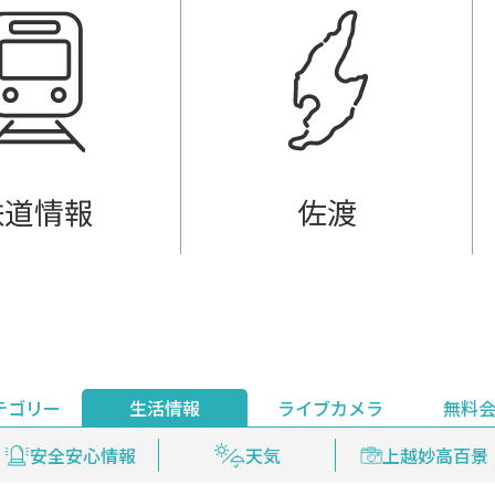
鉄道情報
佐渡
テゴリー
生活情報
ライブカメラ
無料
ント
ライブ配信
安全安心情報
グルメ
見逃し配信
天気
新着ウォッチ
上越妙高百景
プレミアム
編