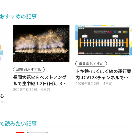
おすすめの記事
編集部おすすめ
編集部おすすめ
トキ鉄･ほくほく線の運行案
長岡大花火をベストアング
内 JCV123チャンネルで平
ルで生中継！2日(日)、3日
日毎朝表示
2026年8月2日
- 4日前
(月)
2026年8月2日
- 4日前
ち
11
て読みたい記事