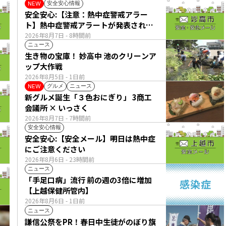
安全安心情報
NEW
安全安心:【注意：熱中症警戒アラー
ト】熱中症警戒アラートが発表されて
います。
2026年8月7日
- 8時間前
ニュース
生き物の宝庫！ 妙高中 池のクリーンア
ップ大作戦
2026年8月5日
- 1日前
グルメ
ニュース
NEW
新グルメ誕生「３色おにぎり」 3商工
会議所 × いっさく
2026年8月7日
- 7時間前
安全安心情報
安全安心:【安全メール】明日は熱中症
にご注意ください
2026年8月6日
- 23時間前
ニュース
「手足口病」流行 前の週の3倍に増加
【上越保健所管内】
2026年8月6日
- 1日前
ニュース
謙信公祭をPR！春日中生徒がのぼり旗