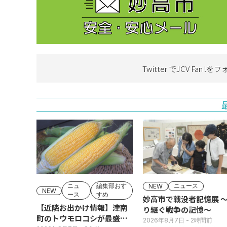
Twitter でJCV Fan !を
フ
ニュ
編集部おす
ニュース
NEW
NEW
ース
すめ
妙高市で戦没者記憶展 
【近隣お出かけ情報】津南
り継ぐ戦争の記憶～
町のトウモロコシが最盛
2026年8月7日
- 2時間前