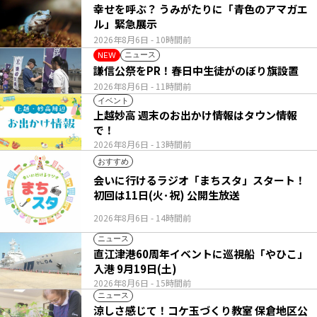
幸せを呼ぶ？ うみがたりに「青色のアマガエ
ル」緊急展示
2026年8月6日
- 10時間前
ニュース
NEW
謙信公祭をPR！春日中生徒がのぼり旗設置
2026年8月6日
- 11時間前
イベント
上越妙高 週末のお出かけ情報はタウン情報
で！
2026年8月6日
- 13時間前
おすすめ
会いに行けるラジオ「まちスタ」スタート！
初回は11日(火･祝) 公開生放送
2026年8月6日
- 14時間前
ニュース
直江津港60周年イベントに巡視船「やひこ」
入港 9月19日(土)
2026年8月6日
- 15時間前
ニュース
涼しさ感じて！コケ玉づくり教室 保倉地区公