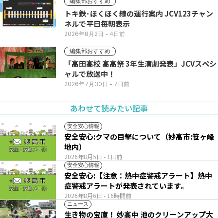
編集部おすすめ
トキ鉄･ほくほく線の運行案内 JCV123チャン
ネルで平日毎朝表示
2026年8月2日
- 4日前
編集部おすすめ
「高田高校 高高祭 3年生演劇発表」JCVスペシ
ャルで放送中！
2026年7月30日
- 7日前
あわせて読みたい記事
安全安心情報
安全安心:クマの目撃について（妙高市:笹ヶ峰
地内）
2026年8月5日
- 1日前
安全安心情報
安全安心:【注意：熱中症警戒アラート】熱中
症警戒アラートが発表されています。
2026年8月6日
- 16時間前
ニュース
生き物の宝庫！ 妙高中 池のクリーンアップ大