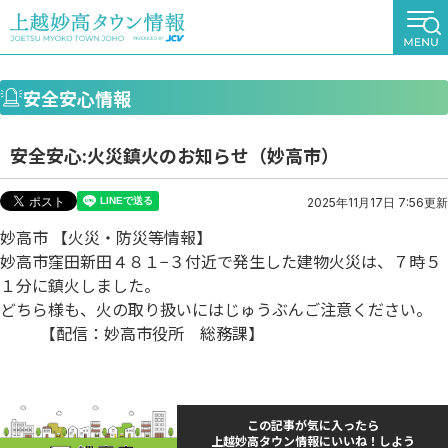
安全安心情報
安全安心:火災鎮火のお知らせ（妙高市）
2025年11月17日 7:56更新
妙高市 【火災・防災等情報】
妙高市窪田新田４８１−３付近で発生した建物火災は、７時５
１分に鎮火しました。
どちら様も、火の取り扱いにはじゅうぶんご注意ください。
【配信：妙高市役所 総務課】
この記事が気に入ったら
上越妙高タウン情報にいいね！しよう