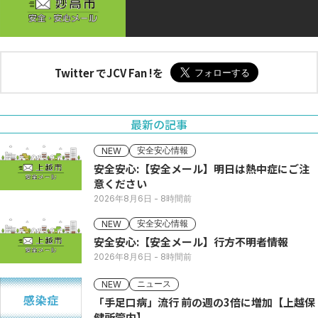
Twitter でJCV Fan !を
最新の記事
安全安心情報
NEW
安全安心:【安全メール】明日は熱中症にご注
意ください
2026年8月6日
- 8時間前
安全安心情報
NEW
安全安心:【安全メール】行方不明者情報
2026年8月6日
- 8時間前
ニュース
NEW
「手足口病」流行 前の週の3倍に増加【上越保
健所管内】